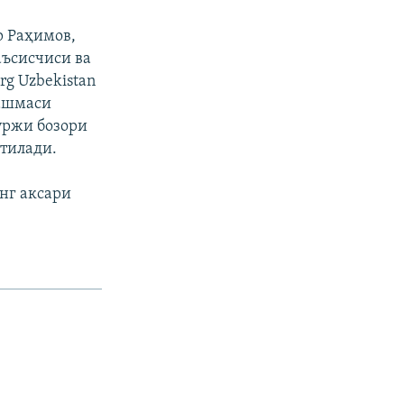
р Раҳимов,
аъсисчиси ва
rg Uzbekistan
лашмаси
уржи бозори
тилади.
нг аксари