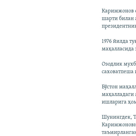
Каримжонов 
шарти билан
президентнин
1976 йилда т
маҳалласида 
Озодлик мух
саховатпеша 
Бўстон маҳал
маҳалладаги 
ишларига ҳо
Шунингдек, Т
Каримжоновни
таъмирланга