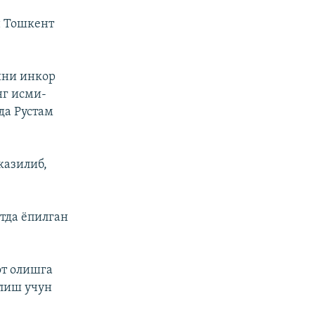
н Тошкент
ини инкор
нг исми-
да Рустам
казилиб,
тда ёпилган
от олишга
олиш учун