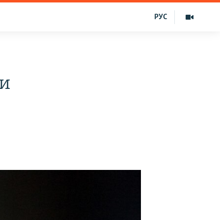
РУС
ди