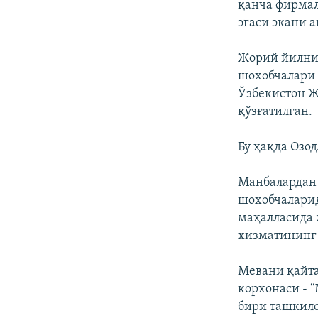
қанча фирмал
эгаси экани 
Жорий йилнин
шохобчалари 
Ўзбекистон Ж
қўзғатилган.
Бу ҳақда Озо
Манбалардан 
шохобчаларид
маҳалласида
хизматининг 
Мевани қайта
корхонаси -
бири ташкило