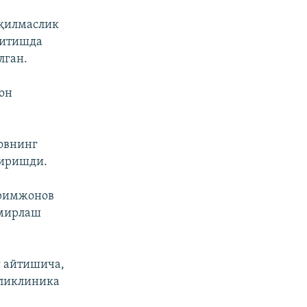
 қилмаслик
ритишда
лган.
он
овнинг
пиришди.
аримжонов
ъмирлаш
г айтишича,
оликлиника