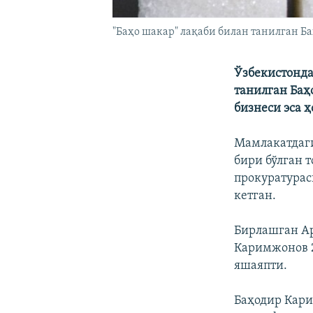
"Баҳо шакар" лақаби билан танилган 
Ўзбекистонда
танилган Баҳ
бизнеси эса 
Мамлакатдаги
бири бўлган 
прокуратурас
кетган.
Бирлашган Ар
Каримжонов 2
яшаяпти.
Баҳодир Кар