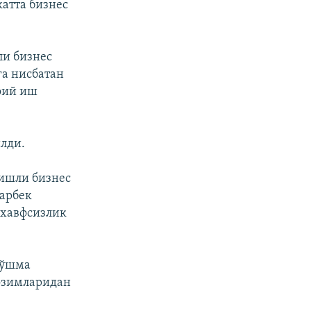
атта бизнес
ли бизнес
га нисбатан
оий иш
лди.
гишли бизнес
зарбек
 хавфсизлик
қўшма
озимларидан