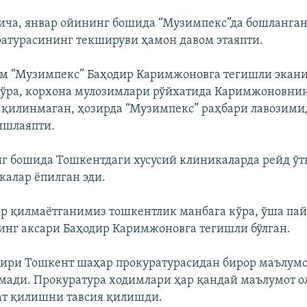
ча, январ ойининг бошида “Музимпекс”да бошланга
атурасининг текшируви ҳамон давом этаяпти.
им “Музимпекс” Баҳодир Каримжоновга тегишли экан
кўра, корхона мулозимлари рўйхатида Каримжоновни
қилинмаган, ҳозирда “Музимпекс” раҳбари лавозими
ишлаяпти.
г бошида Тошкентдаги хусусий клиникаларда рейд ўт
калар ёпилган эди.
 қилмаётганимиз тошкентлик манбага кўра, ўша пай
нг аксари Баҳодир Каримжоновга тегишли бўлган.
ири Тошкент шаҳар прокуратурасидан бирор маълум
мади. Прокуратура ходимлари ҳар қандай маълумот 
ат қилишни тавсия қилишди.