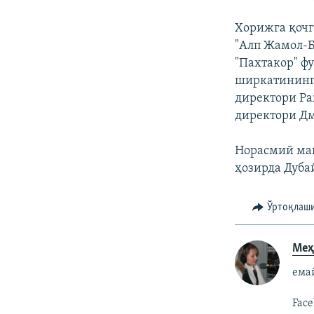
Хорижга қочг
"Алп Жамол-Б
"Пахтакор" ф
ширкатининг
директори Ра
директори Дм
Норасмий ман
ҳозирда Дуба
Ўртоқлаш
Меҳ
емай
Face