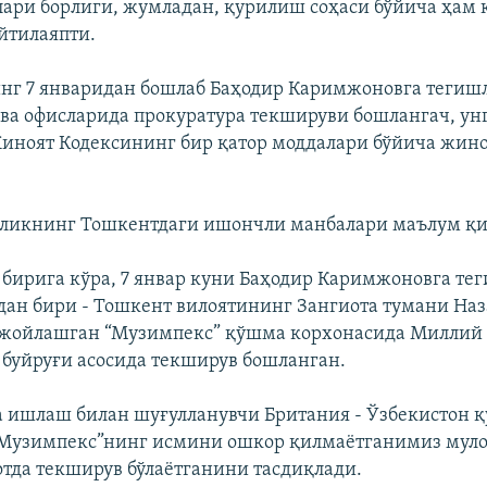
ари борлиги, жумладан, қурилиш соҳаси бўйича ҳам к
айтилаяпти.
г 7 январидан бошлаб Баҳодир Каримжоновга тегиш
ва офисларида прокуратура текшируви бошлангач, ун
иноят Кодексининг бир қатор моддалари бўйича жин
дликнинг Тошкентдаги ишончли манбалари маълум қи
бирига кўра, 7 январ куни Баҳодир Каримжоновга те
ан бири - Тошкент вилоятининг Зангиота тумани На
 жойлашган “Музимпекс” қўшма корхонасида Миллий
буйруғи асосида текширув бошланган.
 ишлаш билан шуғулланувчи Британия - Ўзбекистон 
 “Музимпекс”нинг исмини ошкор қилмаётганимиз мул
тда текширув бўлаётганини тасдиқлади.