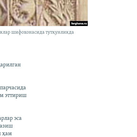
иклар шифохонасида тутқунликда
қарилган
 парчасида
ом эттириш
рлар эса
казиш
н ҳам