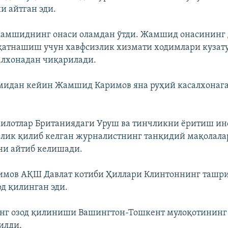
и айтган эди.
Жамшиднинг онаси оламдан ўтди. Жамшид онасининг
атнашиш учун хавфсизлик хизмати ходимлари кузат
алхонадан чиқарилади.
мидан кейин Жамшид Каримов яна руҳий касалхонаг
илотлар Британиядаги Уруш ва тинчликни ёритиш ин
лик қилиб келган журналистнинг танқидий мақолала
ни айтиб келишади.
мов АҚШ Давлат котиби Ҳиллари Клинтоннинг ташр
од қилинган эди.
нг озод қилиниши Вашингтон-Тошкент мулоқотининг
илди.