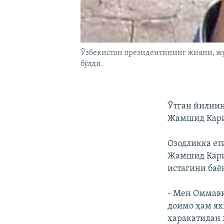
Ўзбекистон президентининг жияни, ж
бўлди.
Ўтган йилнин
Жамшид Карим
Озодликка ет
Жамшид Кари
истагини баë
- Мен Оммави
доимо ҳам ях
ҳаракатидан 