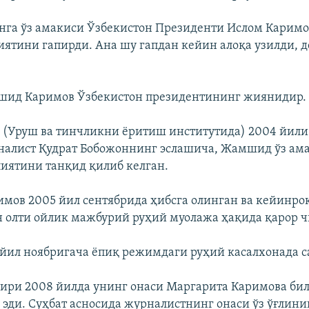
га ўз амакиси Ўзбекистон Президенти Ислом Каримо
иятини гапирди. Ана шу гапдан кейин алоқа узилди, 
шид Каримов Ўзбекистон президентининг жиянидир.
 (Уруш ва тинчликни ëритиш институтида) 2004 йили
налист Қудрат Бобожоннинг эслашича, Жамшид ўз ам
иятини танқид қилиб келган.
ов 2005 йил сентябрида ҳибсга олинган ва кейинро
н олти ойлик мажбурий руҳий муолажа ҳақида қарор ч
 йил ноябригача ëпиқ режимдаги руҳий касалхонада с
ири 2008 йилда унинг онаси Маргарита Каримова би
 эди. Суҳбат асносида журналистнинг онаси ўз ўғлини