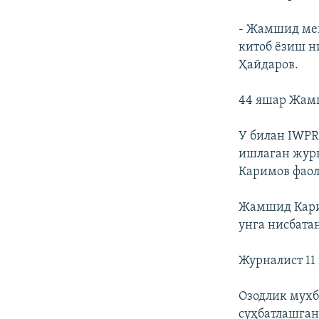
- Жамшид мен
китоб ëзиш н
Ҳайдаров.
44 яшар Жам
У билан IWPR
ишлаган жур
Каримов фаол
Жамшид Карим
унга нисбата
Журналист 11
Озодлик мухб
суҳбатлашган