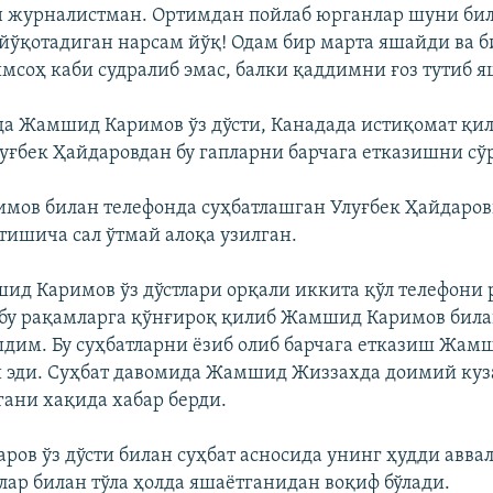
 журналистман. Ортимдан пойлаб юрганлар шуни би
йўқотадиган нарсам йўқ! Одам бир марта яшайди ва б
имсоҳ каби судралиб эмас, балки қаддимни ғоз тутиб
да Жамшид Каримов ўз дўсти, Канадада истиқомат қи
уғбек Ҳайдаровдан бу гапларни барчага етказишни сў
ов билан телефонда суҳбатлашган Улуғбек Ҳайдаро
тишича сал ўтмай алоқа узилган.
ид Каримов ўз дўстлари орқали иккита қўл телефони
бу рақамларга қўнғироқ қилиб Жамшид Каримов била
шдим. Бу суҳбатларни ëзиб олиб барчага етказиш Жа
и эди. Суҳбат давомида Жамшид Жиззахда доимий куз
гани хақида хабар берди.
аров ўз дўсти билан суҳбат асносида унинг ҳудди авва
ар билан тўла ҳолда яшаëтганидан воқиф бўлади.