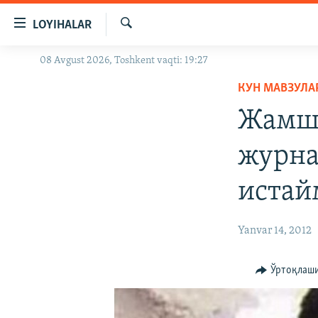
Линклар
LOYIHALAR
Бош
мавзуларга
Излаш
08 Avgust 2026, Toshkent vaqti: 19:27
OZODLIK SURISHTIRUVLARI
ўтинг
Асосий
КУН МАВЗУЛА
OZODVIDEO
навигацияга
Жамши
OZODARXIV
ўтинг
Қидиришга
журна
ўтинг
истай
Yanvar 14, 2012
Ўртоқлаш