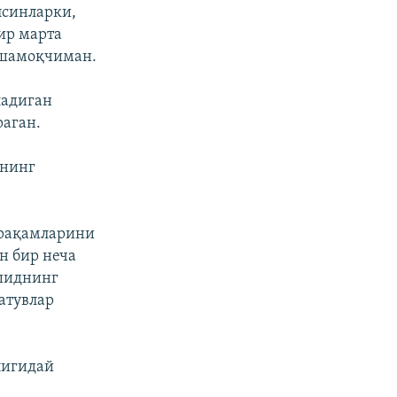
лсинларки,
ир марта
 яшамоқчиман.
ладиган
раган.
внинг
 рақамларини
н бир неча
мшиднинг
атувлар
лигидай