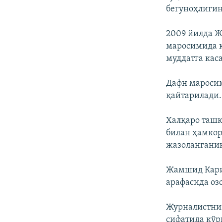
бегуноҳлигин
2009 йилда 
маросимида қ
муддатга кас
Дафн мароси
қайтарилади.
Халқаро ташк
билан ҳамкор
жазолангани
Жамшид Кари
арафасида оз
Журналистни
сифатида кўр