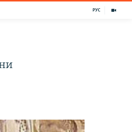
РУС
шни