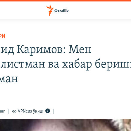
РИ
д Каримов: Мен
листман ва хабар бери
ман
инг
VPNсиз ўқиш