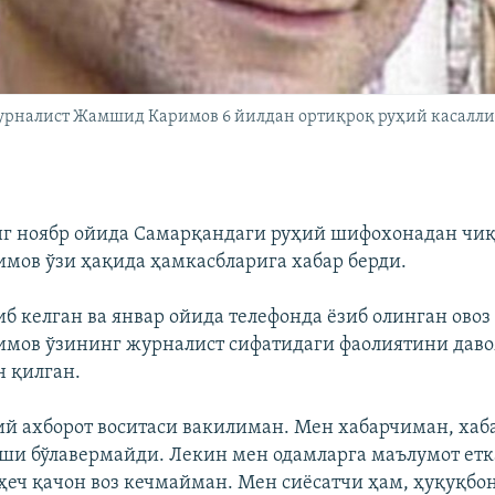
урналист Жамшид Каримов 6 йилдан ортиқроқ руҳий касалл
г ноябр ойида Самарқандаги руҳий шифохонадан чи
ов ўзи ҳақида ҳамкасбларига хабар берди.
иб келган ва январ ойида телефонда ëзиб олинган овоз
мов ўзининг журналист сифатидаги фаолиятини дав
н қилган.
й ахборот воситаси вакилиман. Мен хабарчиман, хаба
ши бўлавермайди. Лекин мен одамларга маълумот ет
ҳеч қачон воз кечмайман. Мен сиëсатчи ҳам, ҳуқуқбо