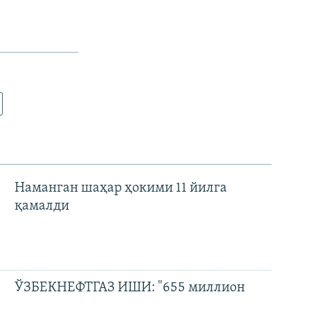
Наманган шаҳар ҳокими 11 йилга
қамалди
ЎЗБЕКНЕФТГАЗ ИШИ: "655 миллион
доллар зарар" ва айбловларни рад этган