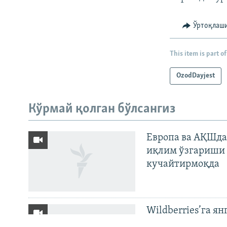
Ўртоқлаш
This item is part of
OzodDayjest
На русском
Кўрмай қолган бўлсангиз
ИЖТИМОИЙ ТАРМОҚЛАР
Европа ва АҚШда
иқлим ўзгариши 
кучайтирмоқда
Озодлик бошқа тилларда
Wildberries’га ян
бўйича баёнот қ