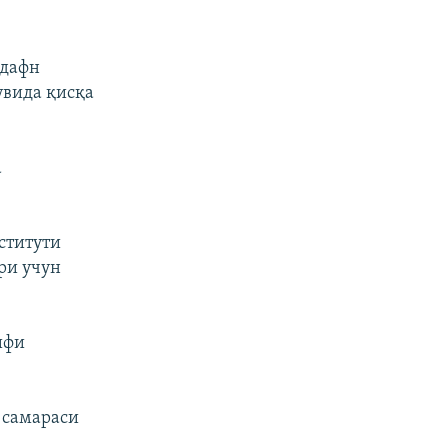
 дафн
увида қисқа
а
ститути
ри учун
ифи
 самараси