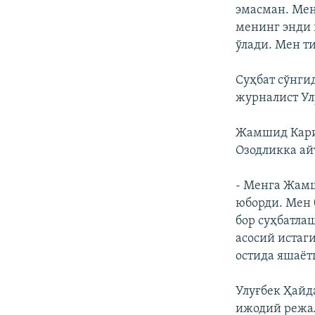
эмасман. Мен
менинг энди 
ўлади. Мен т
Суҳбат сўнги
журналист Ул
Жамшид Карим
Озодликка ай
- Менга Жамш
юборди. Мен 
бор суҳбатла
асосий истаг
остида яшаёт
Улуғбек Ҳайд
ижодий режал