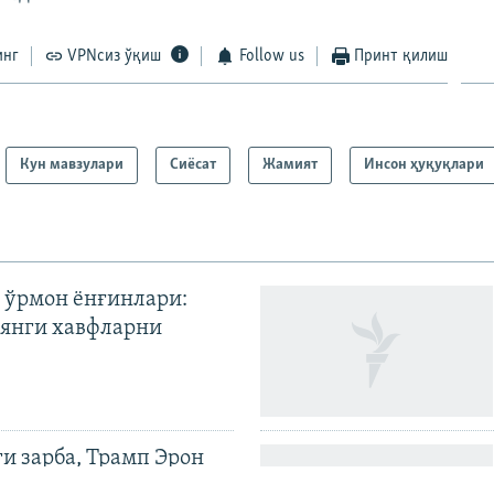
инг
VPNсиз ўқиш
Follow us
Принт қилиш
Кун мавзулари
Сиёсат
Жамият
Инсон ҳуқуқлари
 ўрмон ёнғинлари:
янги хавфларни
ги зарба, Трамп Эрон
илди