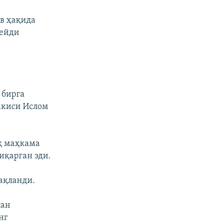
в ҳақида
дейди
 бирга
акиси Ислом
қ маҳкама
иқарган эди.
ақланди.
лан
нг