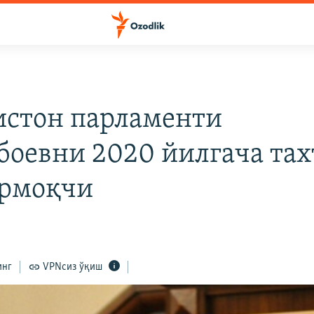
истон парламенти
боевни 2020 йилгача тах
рмоқчи
инг
VPNсиз ўқиш