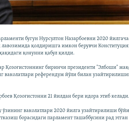
арламенти бугун Нурсултон Назарбоевни 2020 йилгача
 лавозимида қолдиришга имкон берувчи Конституци
ҳақидаги қонунни қабул қилди.
ар Қозоғистоннинг биринчи президенти "Элбоши" мақ
нг ваколатлари референдум йўли билан узайтирилиши
рбоев Қозоғистонни 21 йилдан бери идора этиб келади
 у ўзининг ваколатлари 2020 йилга узайтирилиши бўй
тказиш борасидаги парламент ташаббусини рад этган 