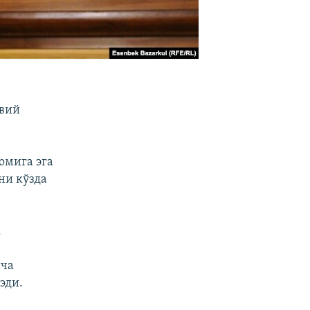
явий
омига эга
ни кўзда
.
ича
эди.