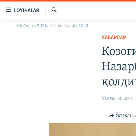
Линклар
LOYIHALAR
Бош
мавзуларга
Излаш
06 Avgust 2026, Toshkent vaqti: 10:31
OZODLIK SURISHTIRUVLARI
ўтинг
Асосий
ХАБАРЛАР
OZODVIDEO
навигацияга
Қозоғ
OZODARXIV
ўтинг
Қидиришга
Назар
ўтинг
қолди
Yanvar 14, 2011
Ўртоқлаш