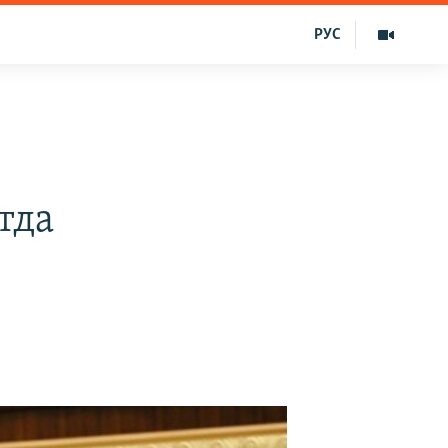
РУС
тда