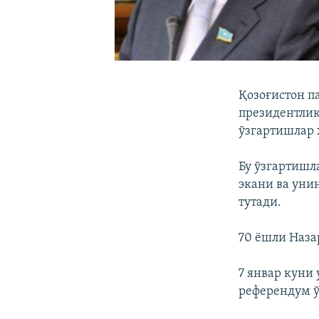
Қозоғистон п
президентлик
ўзгартишлар 
Бу ўзгартишл
экани ва уни
тутади.
70 ёшли Наза
7 январ куни
референдум ў