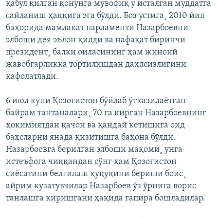
қабул қилган қонунга мувофиқ у исталган муддатга
сайланиш ҳаққига эга бўлди. Боз устига¸ 2010 йил
баҳорида мамлакат парламенти Назарбоевни
элбоши дея эълон қилди ва нафақат биринчи
президент¸ балки оиласининг ҳам жиноий
жавобгарликка тортилишдан дахлсизлигини
кафолатлади.
6 июл куни Қозоғистон бўйлаб ўтказилаëтган
байрам тантаналари¸ 70 га кирган Назарбоевнинг
ҳокимиятдан қачон ва қандай кетишига оид
баҳсларни янада қизитишга баҳона бўлди.
Назарбоевга берилган элбоши мақоми¸ унга
истеъфога чиққандан сўнг ҳам Қозоғистон
сиëсатини белгилаш ҳуқуқини бериши боис¸
айрим кузатувчилар Назарбоев ўз ўрнига ворис
танлашга киришгани ҳақида гапира бошладилар.