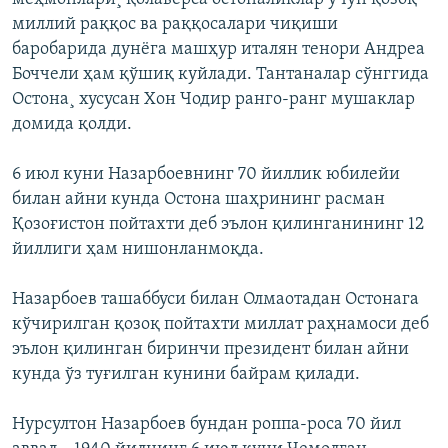
миллий раққос ва раққосалари чиқиши
баробарида дунëга машҳур италян тенори Андреа
Боччели ҳам қўшиқ куйлади. Тантаналар сўнггида
Остона¸ хусусан Хон Чодир ранго-ранг мушаклар
домида қолди.
6 июл куни Назарбоевнинг 70 йиллик юбилейи
билан айни кунда Остона шаҳрининг расман
Қозоғистон пойтахти деб эълон қилинганининг 12
йиллиги ҳам нишонланмоқда.
Назарбоев ташаббуси билан Олмаотадан Остонага
кўчирилган қозоқ пойтахти миллат раҳнамоси деб
эълон қилинган биринчи президент билан айни
кунда ўз туғилган кунини байрам қилади.
Нурсултон Назарбоев бундан роппа-роса 70 йил