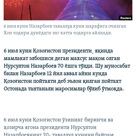
6 июл куни Назарбоев таваллуд куни шарафига очилган
Хон чодири дунëдаги энг катта чодирга айланди.
6 июл куни Қозоғистон президенти¸ яқинда
мамлакат элбошиси деган махсус мақом олган
Нурсултон Назарбоев 70 ëшга тўлди. Шу муносабат
билан Назарбоев 12 йил аввал айни кунда
Қозоғистон пойтахти деб эълон қилган пойтахт
Остонада тантанали маросимлар бўлиб ўтмоқда.
6 июл куни Қозоғистон ўзининг биринчи ва
ҳозирча ягона президенти Нурсултон
Назарбоевнинг 70- таваллуд кунини байрам