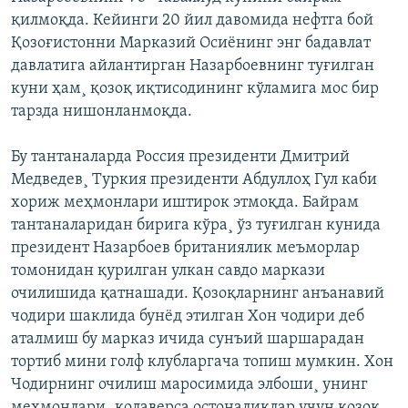
қилмоқда. Кейинги 20 йил давомида нефтга бой
Қозоғистонни Марказий Осиëнинг энг бадавлат
давлатига айлантирган Назарбоевнинг туғилган
куни ҳам¸ қозоқ иқтисодининг кўламига мос бир
тарзда нишонланмоқда.
Бу тантаналарда Россия президенти Дмитрий
Медведев¸ Туркия президенти Абдуллоҳ Гул каби
хориж меҳмонлари иштирок этмоқда. Байрам
тантаналаридан бирига кўра¸ ўз туғилган кунида
президент Назарбоев британиялик меъморлар
томонидан қурилган улкан савдо маркази
очилишида қатнашади. Қозоқларнинг анъанавий
чодири шаклида бунëд этилган Хон чодири деб
аталмиш бу марказ ичида сунъий шаршарадан
тортиб мини голф клубларгача топиш мумкин. Хон
Чодирнинг очилиш маросимида элбоши¸ унинг
меҳмонлари¸ қолаверса остоналиклар учун қозоқ