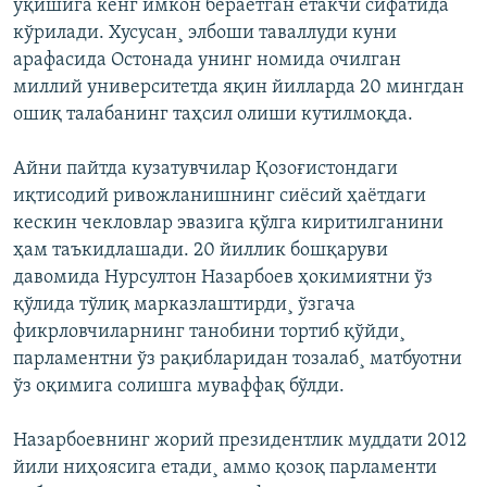
ўқишига кенг имкон бераëтган етакчи сифатида
кўрилади. Хусусан¸ элбоши таваллуди куни
арафасида Остонада унинг номида очилган
миллий университетда яқин йилларда 20 мингдан
ошиқ талабанинг таҳсил олиши кутилмоқда.
Айни пайтда кузатувчилар Қозоғистондаги
иқтисодий ривожланишнинг сиëсий ҳаëтдаги
кескин чекловлар эвазига қўлга киритилганини
ҳам таъкидлашади. 20 йиллик бошқаруви
давомида Нурсултон Назарбоев ҳокимиятни ўз
қўлида тўлиқ марказлаштирди¸ ўзгача
фикрловчиларнинг танобини тортиб қўйди¸
парламентни ўз рақибларидан тозалаб¸ матбуотни
ўз оқимига солишга муваффақ бўлди.
Назарбоевнинг жорий президентлик муддати 2012
йили ниҳоясига етади¸ аммо қозоқ парламенти