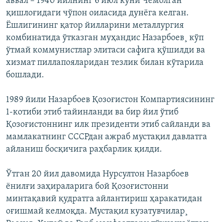
аввал – 1940 йилнинг 6 июл куни Чемолган
қишлоғидаги чўпон оиласида дунëга келган.
Ëшлигининг қатор йилларини металлургия
комбинатида ўтказган муҳандис Назарбоев¸ кўп
ўтмай коммунистлар элитаси сафига қўшилди ва
хизмат пиллапояларидан тезлик билан кўтарила
бошлади.
1989 йили Назарбоев Қозоғистон Компартиясининг
1-котиби этиб тайинланди ва бир йил ўтиб
Қозоғистоннинг илк президенти этиб сайланди ва
мамлакатнинг СССРдан ажраб мустақил давлатга
айланиш босқичига раҳбарлик қилди.
Ўтган 20 йил давомида Нурсултон Назарбоев
ëнилғи заҳираларига бой Қозоғистонни
минтақавий қудратга айлантириш ҳаракатидан
оғишмай келмоқда. Мустақил кузатувчилар¸