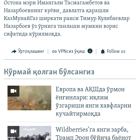
Остона мэри Имангали Тасмагамбетов ва
Назарбоевнинг куëви¸ давлатга қарашли
КазМунайГаз ширкати раиси Тимур Кулибаевлар
Назарбоев ўз ўрнига танлаши мумкин ворис
сифатида кўрилмоқда.
Ўртоқлашинг
VPNсиз ўқиш
Follow us
Кўрмай қолган бўлсангиз
Европа ва АҚШда ўрмон
ёнғинлари: иқлим
ўзгариши янги хавфларни
кучайтирмоқда
Wildberries’га янги зарба,
Трамп Эрон бўйича баёнот