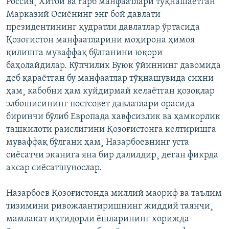
Россия¸ Хитой ва Ғарб манфаатлари тўқнашаëтган
Марказий Осиëнинг энг бой давлати
президентининг қудратли давлатлар ўртасида
Қозоғистон манфаатларини моҳирона ҳимоя
қилишга муваффақ бўлганини юқори
баҳолайдилар. Кўпчилик Буюк ўйиннинг давомида
деб қараëтган бу манфаатлар тўқнашувида сихни
ҳам¸ кабобни ҳам куйдирмай келаëтган қозоқлар
элбошисининг постсовет давлатлари орасида
биринчи бўлиб Европада хавфсизлик ва ҳамкорлик
ташкилоти раислигини Қозоғистонга келтиришга
муваффақ бўлгани ҳам¸ Назарбоевнинг уста
сиëсатчи эканига яна бир далилдир¸ деган фикрда
аксар сиëсатшунослар.
Назарбоев Қозоғистонда миллий маориф ва таълим
тизимини ривожлантиришнинг жиддий таянчи¸
мамлакат иқтидорли ëшларининг хорижда