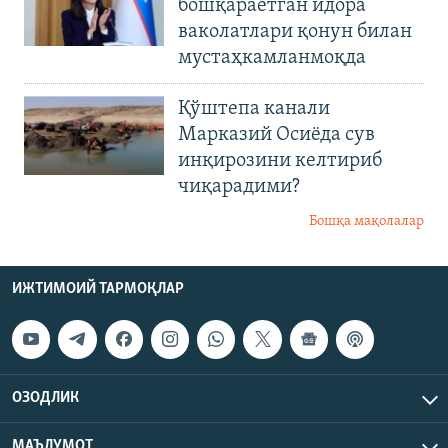
бошқараётган идора
ваколатлари қонун билан
мустаҳкамланмоқда
Қўштепа канали
Марказий Осиёда сув
инқирозини келтириб
чиқарадими?
Бошқа мақолалар
ИЖТИМОИЙ ТАРМОҚЛАР
ОЗОДЛИК
МАЪЛУМОТ