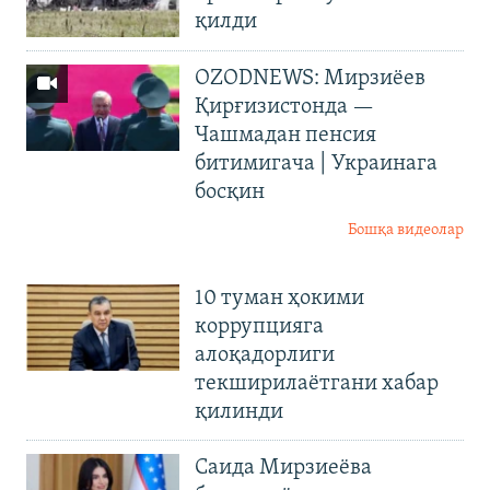
қилди
OZODNEWS: Мирзиёев
Қирғизистонда —
Чашмадан пенсия
битимигача | Украинага
босқин
Бошқа видеолар
10 туман ҳокими
коррупцияга
алоқадорлиги
текширилаётгани хабар
қилинди
Саида Мирзиеёва