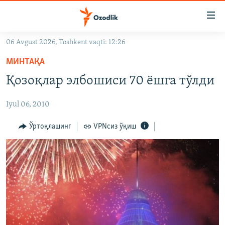
Линклар
Бош
мавзуларга
06 Avgust 2026, Toshkent vaqti: 12:26
ўтинг
OZODLIK SURISHTIRUVLARI
Асосий
МИНТАҚА
OZODVIDEO
навигацияга
Қозоқлар элбошиси 70 ëшга тўлди
ўтинг
OZODARXIV
Қидиришга
Iyul 06, 2010
ўтинг
На русском
Ўртоқлашинг
VPNсиз ўқиш
ИЖТИМОИЙ ТАРМОҚЛАР
Озодлик бошқа тилларда