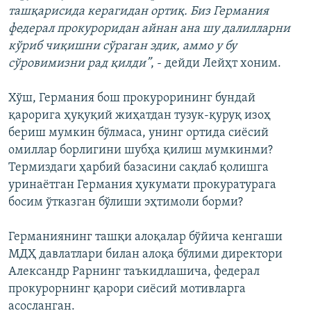
ташқарисида керагидан ортиқ. Биз Германия
федерал прокуроридан айнан ана шу далилларни
кўриб чиқишни сўраган эдик, аммо у бу
сўровимизни рад қилди”
, - дейди Лейҳт хоним.
Хўш, Германия бош прокурорининг бундай
қарорига ҳуқуқий жиҳатдан тузук-қуруқ изоҳ
бериш мумкин бўлмаса, унинг ортида сиëсий
омиллар борлигини шубҳа қилиш мумкинми?
Термиздаги ҳарбий базасини сақлаб қолишга
уринаëтган Германия ҳукумати прокуратурага
босим ўтказган бўлиши эҳтимоли борми?
Германиянинг ташқи алоқалар бўйича кенгаши
МДҲ давлатлари билан алоқа бўлими директори
Александр Рарнинг таъкидлашича, федерал
прокурорнинг қарори сиëсий мотивларга
асосланган.