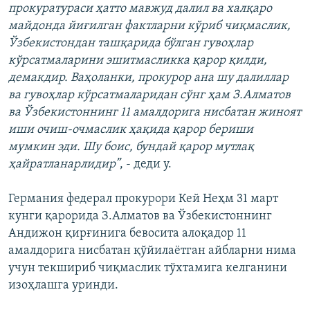
прокуратураси ҳатто мавжуд далил ва халқаро
майдонда йиғилган фактларни кўриб чиқмаслик,
Ўзбекистондан ташқарида бўлган гувоҳлар
кўрсатмаларини эшитмасликка қарор қилди,
демакдир. Ваҳоланки, прокурор ана шу далиллар
ва гувоҳлар кўрсатмаларидан сўнг ҳам З.Алматов
ва Ўзбекистоннинг 11 амалдорига нисбатан жиноят
иши очиш-очмаслик ҳақида қарор бериши
мумкин эди. Шу боис, бундай қарор мутлақ
ҳайратланарлидир”
, - деди у.
Германия федерал прокурори Кей Неҳм 31 март
кунги қарорида З.Алматов ва Ўзбекистоннинг
Андижон қирғинига бевосита алоқадор 11
амалдорига нисбатан қўйилаëтган айбларни нима
учун текшириб чиқмаслик тўхтамига келганини
изоҳлашга уринди.