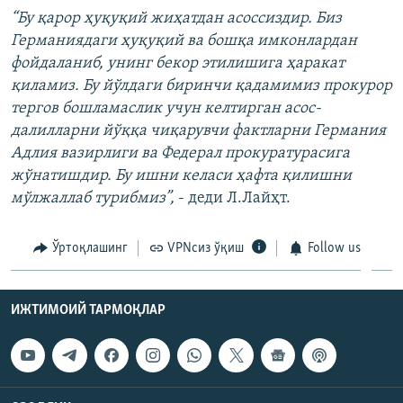
“Бу қарор ҳуқуқий жиҳатдан асоссиздир. Биз
Германиядаги ҳуқуқий ва бошқа имконлардан
фойдаланиб, унинг бекор этилишига ҳаракат
қиламиз. Бу йўлдаги биринчи қадамимиз прокурор
тергов бошламаслик учун келтирган асос-
далилларни йўққа чиқарувчи фактларни Германия
Адлия вазирлиги ва Федерал прокуратурасига
жўнатишдир. Бу ишни келаси ҳафта қилишни
мўлжаллаб турибмиз”,
- деди Л.Лайҳт.
Ўртоқлашинг
VPNсиз ўқиш
Follow us
ИЖТИМОИЙ ТАРМОҚЛАР