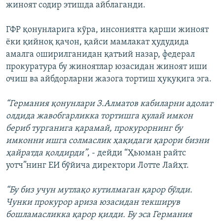
жиноят содир этишда айблаганди.
ГФР қонунларига кўра, инсониятга қарши жиноят
ëки қийноқ қачон, қайси мамлакат ҳудудида
амалга оширилганидан қатъий назар, федерал
прокуратура бу жиноятлар юзасидан жиноят иши
очиш ва айбдорларни жазога тортиш ҳуқуқига эга.
“Германия қонунлари З.Алматов кабиларни адолат
олдида жавобгарликка тортишга қулай имкон
бериб турганига қарамай, прокурорнинг бу
имконни ишга солмаслик ҳақидаги қарори бизни
ҳайратда қолдирди”
, - дейди “Ҳьюман райтс
уотч”нинг ЕИ бўйича директори Лотте Лайҳт.
“Бу биз учун мутлақо кутилмаган қарор бўлди.
Чунки прокурор ариза юзасидан текширув
бошламасликка қарор қилди. Бу эса Германия