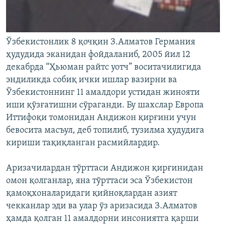
Ўзбекистонлик 8 қочқин З.Алматов Германия
ҳудудида эканидан фойдаланиб, 2005 йил 12
декабрда “Ҳьюман райтс уотч” воситачилигида
эндиликда собиқ ички ишлар вазирни ва
Ўзбекистоннинг 11 амалдори устидан жинояти
иши қўзғатишни сўраганди. Бу шахслар Европа
Иттифоқи томонидан Андижон қирғини учун
бевосита масъул, деб топилиб, тузилма ҳудудига
кириши тақиқланган расмийлардир.
Аризачилардан тўрттаси Андижон қирғинидан
омон қолганлар, яна тўрттаси эса Ўзбекистон
қамоқхоналаридаги қийноқлардан азият
чекканлар эди ва улар ўз аризасида З.Алматов
ҳамда қолган 11 амалдорни инсониятга қарши