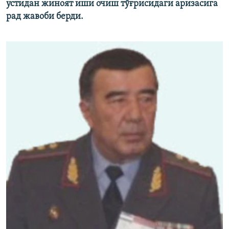
устидан жиноят иши очиш тўғрисидаги аризасига
рад жавоби берди.