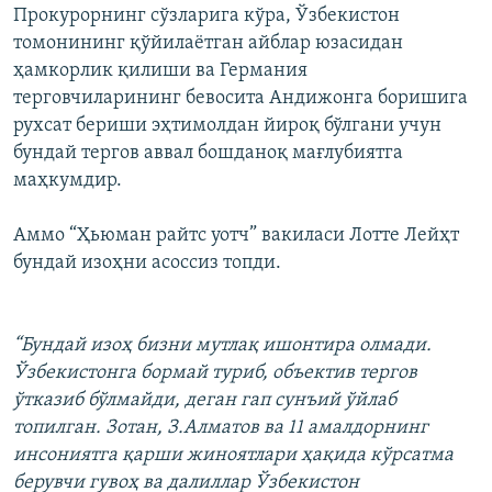
Прокурорнинг сўзларига кўра, Ўзбекистон
томонининг қўйилаëтган айблар юзасидан
ҳамкорлик қилиши ва Германия
терговчиларининг бевосита Андижонга боришига
рухсат бериши эҳтимолдан йироқ бўлгани учун
бундай тергов аввал бошданоқ мағлубиятга
маҳкумдир.
Аммо “Ҳьюман райтс уотч” вакиласи Лотте Лейҳт
бундай изоҳни асоссиз топди.
“Бундай изоҳ бизни мутлақ ишонтира олмади.
Ўзбекистонга бормай туриб, объектив тергов
ўтказиб бўлмайди, деган гап сунъий ўйлаб
топилган. Зотан, З.Алматов ва 11 амалдорнинг
инсониятга қарши жиноятлари ҳақида кўрсатма
берувчи гувоҳ ва далиллар Ўзбекистон