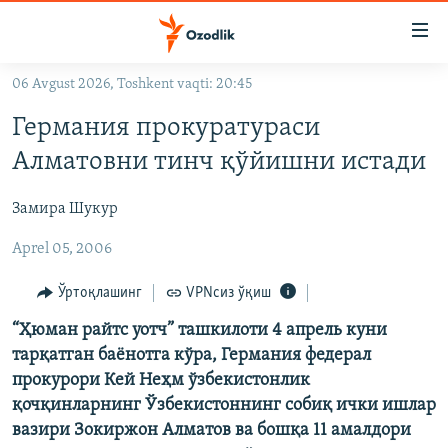
Линклар
Бош
мавзуларга
06 Avgust 2026, Toshkent vaqti: 20:45
ўтинг
OZODLIK SURISHTIRUVLARI
Асосий
Германия прокуратураси
OZODVIDEO
навигацияга
Алматовни тинч қўйишни истади
ўтинг
OZODARXIV
Қидиришга
Замира Шукур
ўтинг
На русском
Aprel 05, 2006
ИЖТИМОИЙ ТАРМОҚЛАР
Ўртоқлашинг
VPNсиз ўқиш
“Ҳюман райтс уотч” ташкилоти 4 апрель куни
тарқатган баëнотга кўра, Германия федерал
прокурори Кей Неҳм ўзбекистонлик
қочқинларнинг Ўзбекистоннинг собиқ ички ишлар
Озодлик бошқа тилларда
вазири Зокиржон Алматов ва бошқа 11 амалдори