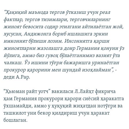
“Ҳақиқий маънода тергов ўтказиш учун реал
фактлар, тергов тизимлари, терговчиларнинг
жиноят бевосита содир этилгани айтилаëтган жой,
хусусан, Андижонга бориб ишлашига эркин
имконият бўлиши лозим. Инсониятга қарши
жиноятларни жазолашга доир Германия қонуни ўз
йўлига, аммо биз гувоҳ бўлаëтганимиз вазият ўта
чалкаш. Ўз ишини тўғри бажаришга уринаëтган
прокурор қарорини мен шундай изоҳлайман”,
-
деди А.Рар.
“Ҳьюман райт уотч” вакиласи Л.Лайҳт фикрича
ҳам Германия прокурори қарори сиëсий ҳаракатга
ўхшамайди, аммо у ҳуқуқий жиҳатдан нотўғри ва
ташкилот уни бекор қилдириш учун ҳаракат
бошлаган.