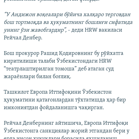
“У Андижон воқеалари бўйича халқаро терговдан
бош тортмоқда ва ҳукуматнинг бошлиғи сифатида
унинг ўзи жавобгардир”,
- деди HRW вакиласи
Рейчал Денбер.
Бош прокурор Рашид Қодировнинг бу рўйхатга
киритилиши талаби Ўзбекистондаги HRW
“театрлаштирилган томоша” деб атаган суд
жараёнлари билан боғлиқ.
Ташкилот Европа Иттифоқини Ўзбекистон
ҳукуматини қатағонлардан тўхтатишда ҳар бир
имкониятдан фойдаланишга чақирган.
Рейчал Денбернинг айтишича, Европа Иттифоқи
Ўзбекистонга санкциялар жорий этгандан бери у
ерда инсон ҳуқуқлари борасида яхшиланиш