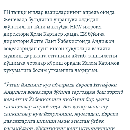
ЕИ ташқи ишлар вазирларининг апрель ойида
Женевада бўладиган учрашуви олдидан
жўнатилган айни мактубда HRW ижроия
директори Ҳоли Картнер ҳамда ЕИ бўйича
директори Лотте Лайт Ўзбекистонда Андижон
воқеаларидан сўнг инсон ҳуқуқлари вазияти
мудҳиш даражага етганини айтиб, ташкилотни
қўшимча чоралар кўриш орқали Ислом Каримов
ҳукуматига босим ўтказишга чақирган.
“Ўтган йилнинг куз ойларида Европа Иттифоқи
Андижон воқеалари бўйича терговдан бош тортиб
келаётган Ўзбекистонга нисбатан бир қанча
санкциялар жорий этди. Биз ҳозир мана шу
санкциялар кучайтирилиши, жумладан, Европа
давлатларига кириши маън этилган ўзбек
расмийлари рўйхатининг кенгайтирилишини