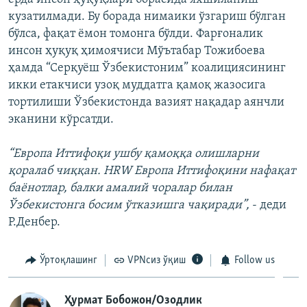
кузатилмади. Бу борада нимаики ўзгариш бўлган
бўлса, фақат ёмон томонга бўлди. Фарғоналик
инсон ҳуқуқ ҳимоячиси Мўътабар Тожибоева
ҳамда “Серқуёш Ўзбекистоним” коалициясининг
икки етакчиси узоқ муддатга қамоқ жазосига
тортилиши Ўзбекистонда вазият нақадар аянчли
эканини кўрсатди.
“Европа Иттифоқи ушбу қамоққа олишларни
қоралаб чиққан. HRW Европа Иттифоқини нафақат
баёнотлар, балки амалий чоралар билан
Ўзбекистонга босим ўтказишга чақиради”,
- деди
Р.Денбер.
Ўртоқлашинг
VPNсиз ўқиш
Follow us
Ҳурмат Бобожон/Озодлик