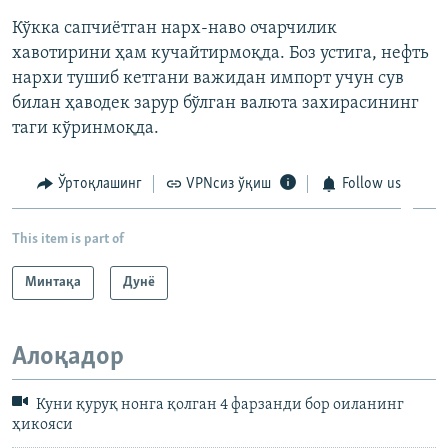
Кўкка сапчиётган нарх-наво очарчилик
хавотирини ҳам кучайтирмоқда. Боз устига, нефть
нархи тушиб кетгани важидан импорт учун сув
билан ҳаводек зарур бўлган валюта захирасининг
таги кўринмоқда.
Ўртоқлашинг
VPNсиз ўқиш
Follow us
This item is part of
Минтақа
Дунë
Алоқадор
Куни қуруқ нонга қолган 4 фарзанди бор оиланинг
ҳикояси