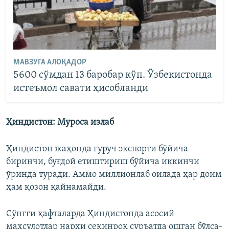
МАВЗУГА АЛОҚАДОР
5600 сўмдан 13 баробар кўп. Ўзбекистонда
истеъмол савати ҳисобланди
Ҳиндистон: Муроса излаб
Ҳиндистон жаҳонда гуруч экспорти бўйича
биринчи, буғдой етиштириш бўйича иккинчи
ўринда туради. Аммо миллионлаб оилада ҳар доим
ҳам қозон қайнамайди.
Сўнгги ҳафталарда Ҳиндистонда асосий
маҳсулотлар нархи секинроқ суръатда ошган бўлса-