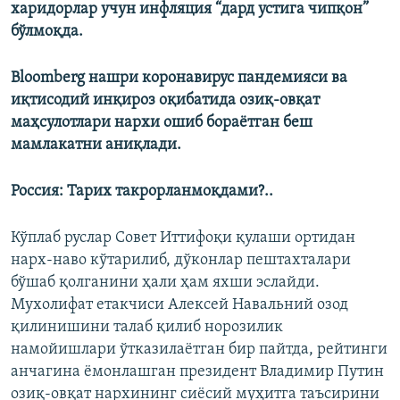
харидорлар учун инфляция “дард устига чипқон”
бўлмоқда.
Bloomberg нашри коронавирус пандемияси ва
иқтисодий инқироз оқибатида озиқ-овқат
маҳсулотлари нархи ошиб бораётган беш
мамлакатни аниқлади.
Россия: Тарих такрорланмоқдами?..
Кўплаб руслар Совет Иттифоқи қулаши ортидан
нарх-наво кўтарилиб, дўконлар пештахталари
бўшаб қолганини ҳали ҳам яхши эслайди.
Мухолифат етакчиси Алексей Навальний озод
қилинишини талаб қилиб норозилик
намойишлари ўтказилаётган бир пайтда, рейтинги
анчагина ёмонлашган президент Владимир Путин
озиқ-овқат нархининг сиёсий муҳитга таъсирини