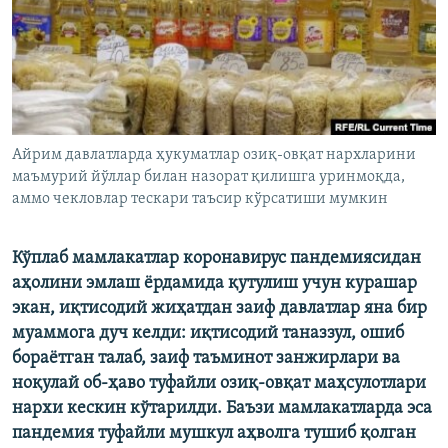
Айрим давлатларда ҳукуматлар озиқ-овқат нархларини
маъмурий йўллар билан назорат қилишга уринмоқда,
аммо чекловлар тескари таъсир кўрсатиши мумкин
Кўплаб мамлакатлар коронавирус пандемиясидан
аҳолини эмлаш ёрдамида қутулиш учун курашар
экан, иқтисодий жиҳатдан заиф давлатлар яна бир
муаммога дуч келди: иқтисодий таназзул, ошиб
бораётган талаб, заиф таъминот занжирлари ва
ноқулай об-ҳаво туфайли озиқ-овқат маҳсулотлари
нархи кескин кўтарилди. Баъзи мамлакатларда эса
пандемия туфайли мушкул аҳволга тушиб қолган