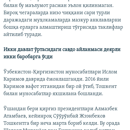
билан бу маълумот расман эълон қилинмаган.
Бироқ чегараларда низо чиққани сари турли
даражадаги муҳокамаларда мазкур анклавларни
бошқа ерларга алмаштириш тўғрисида таклифлар
айтилиб туради.
Икки давлат ўртасидаги савдо айланмаси деярли
икки баробарга ўсди
Ўзбекистон-Қирғизистон муносабатлари Ислом
Каримов даврида ёмонлашганди. 2016 йили
Каримов вафот этганидан бир ой ўтиб, Тошкент
билан муносабатлар яхшилана бошланди.
Ўшандан бери қирғиз президентлари Алмазбек
Атамбаев, кейинроқ Сўўрўнбай Жээнбеков
Тошкентга бир неча марта бориб келди. Бу орада