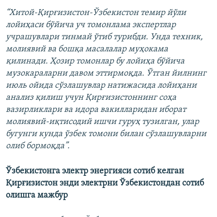
“Хитой-Қирғизистон-Ўзбекистон темир йўли
лойиҳаси бўйича уч томонлама экспертлар
учрашувлари тинмай ўтиб турибди. Унда техник,
молиявий ва бошқа масалалар муҳокама
қилинади. Ҳозир томонлар бу лойиҳа бўйича
музокараларни давом эттирмоқда. Ўтган йилнинг
июль ойида сўзлашувлар натижасида лойиҳани
анализ қилиш учун Қирғизистоннинг соҳа
вазирликлари ва идора вакилларидан иборат
молиявий-иқтисодий ишчи гуруҳ тузилган, улар
бугунги кунда ўзбек томони билан сўзлашувларни
олиб бормоқда”.
Ўзбекистонга электр энергияси сотиб келган
Қирғизистон энди электрни Ўзбекистондан сотиб
олишга мажбур