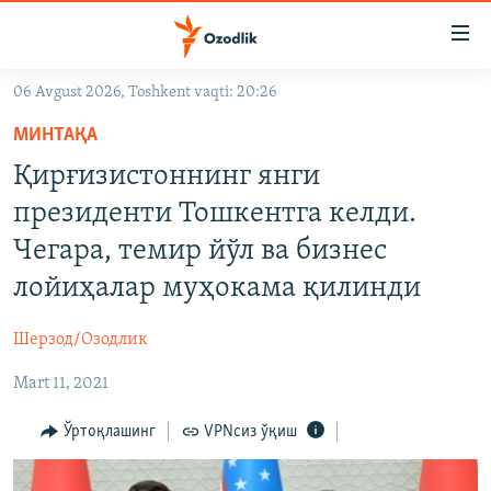
Линклар
Бош
мавзуларга
06 Avgust 2026, Toshkent vaqti: 20:26
ўтинг
OZODLIK SURISHTIRUVLARI
Асосий
МИНТАҚА
OZODVIDEO
навигацияга
Қирғизистоннинг янги
ўтинг
OZODARXIV
президенти Тошкентга келди.
Қидиришга
ўтинг
Чегара, темир йўл ва бизнес
На русском
лойиҳалар муҳокама қилинди
ИЖТИМОИЙ ТАРМОҚЛАР
Шерзод/Озодлик
Mart 11, 2021
Ўртоқлашинг
VPNсиз ўқиш
Озодлик бошқа тилларда