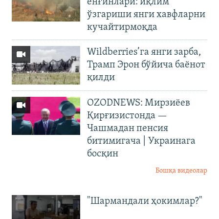
ёнғинлари: иқлим
ўзгариши янги хавфларни
кучайтирмоқда
Wildberries’га янги зарба,
Трамп Эрон бўйича баёнот
қилди
OZODNEWS: Мирзиёев
Қирғизистонда —
Чашмадан пенсия
битимигача | Украинага
босқин
Бошқа видеолар
"Шармандали ҳокимлар?"