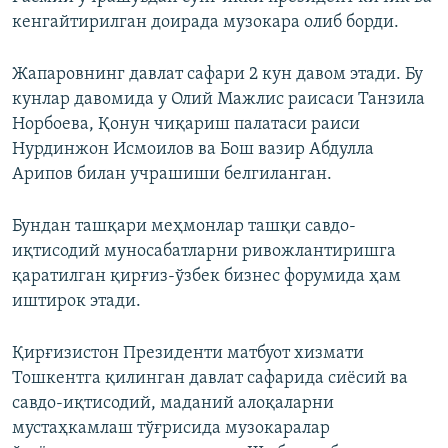
кенгайтирилган доирада музокара олиб борди.
Жапаровнинг давлат сафари 2 кун давом этади. Бу
кунлар давомида у Олий Мажлис раисаси Танзила
Норбоева, Қонун чиқариш палатаси раиси
Нурдинжон Исмоилов ва Бош вазир Абдулла
Арипов билан учрашиши белгиланган.
Бундан ташқари меҳмонлар ташқи савдо-
иқтисодий муносабатларни ривожлантиришга
қаратилган қирғиз-ўзбек бизнес форумида ҳам
иштирок этади.
Қирғизистон Президенти матбуот хизмати
Тошкентга қилинган давлат сафарида сиёсий ва
савдо-иқтисодий, маданий алоқаларни
мустаҳкамлаш тўғрисида музокаралар