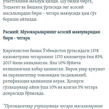
ўтаётганини маълум қилди. Шу билан бирга,
Тошкент ва Бишкек ўртасида энг асосий
масалалардан бири – чегара мавзусида ҳам сўз
бориши айтилди.
Расмий: Музокараларнинг асосий мавзуларидан
бири - чегара
Қирғизистон билан Ўзбекистон ўртасидаги 1378
километрлик чегаранинг 1170 километри ёки 85%
2017 йили аниқланган. Яна 10% бўйича
келишилгани хабар қилинган. Бироқ улар ҳукумат
ва парламентлар томонидан тасдиқланиб,
ратификация қилиниши керак. Ҳозирги
сўзлашувлар айни ўша 10% ва қолган 5% чегара
доирасида бўлмоқда.
“Президентлар учрашувида чегара масалаларини