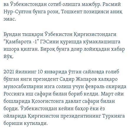
ва Ўзбекистондан сотиб олишга мажбур. Расмий
Нур-Султон бунга рози, Тошкент позицияси аниқ
эмас.
Бундан ташқари Ўзбекистон Қирғизистондаги
“Қамбарота -1” ГЭСини қуришда кўмаклашишга
ишора қилган. Бироқ бунга доир лойиҳадан хабар
йўқ.
2021 йилнинг 10 январида ўтган сайловда ғолиб
бўлган янги президент Садир Жапаров халқаро
муносабатларни изга солиш учун февраль охирида
Россияга иш сафари билан бориб келди. Март ойи
бошларида Қозоғистонга давлат сафари билан
борди. Ўзбекистондан кейин баҳор ёки ёз
ойларида Қирғизистон президентининг Туркияга
бориши кутилади.