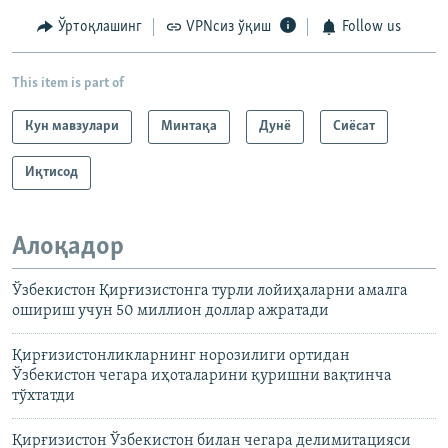
Ўртоқлашинг
VPNсиз ўқиш
Follow us
This item is part of
Кун мавзулари
Минтақа
Дунë
Сиёсат
Иқтисод
Алоқадор
Ўзбекистон Қирғизистонга турли лойиҳаларни амалга
ошириш учун 50 миллион доллар ажратади
Қирғизистонликларнинг норозилиги ортидан
Ўзбекистон чегара иҳоталарини қуришни вақтинча
тўхтатди
Қирғизистон Ўзбекистон билан чегара делимитацияси