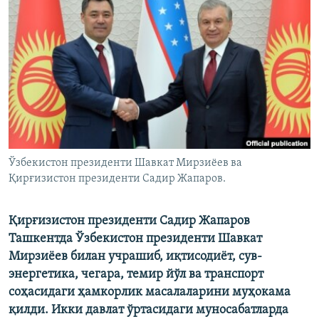
Ўзбекистон президенти Шавкат Мирзиёев ва
Қирғизистон президенти Садир Жапаров.
Қирғизистон президенти Садир Жапаров
Ташкентда Ўзбекистон президенти Шавкат
Мирзиёев билан учрашиб, иқтисодиёт, сув-
энергетика, чегара, темир йўл ва транспорт
соҳасидаги ҳамкорлик масалаларини муҳокама
қилди. Икки давлат ўртасидаги муносабатларда