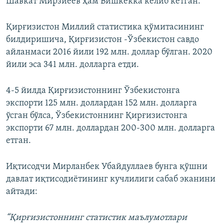
Шавкат Мирзиёев ҳам Бишкекка келиб кетган.
Қирғизистон Миллий статистика қўмитасининг
билдиришича, Қирғизистон -Ўзбекистон савдо
айланмаси 2016 йили 192 млн. доллар бўлган. 2020
йили эса 341 млн. долларга етди.
4-5 йилда Қирғизистоннинг Ўзбекистонга
экспорти 125 млн. доллардан 152 млн. долларга
ўсган бўлса, Ўзбекистоннинг Қирғизистонга
экспорти 67 млн. доллардан 200-300 млн. долларга
етган.
Иқтисодчи Мирланбек Убайдуллаев бунга қўшни
давлат иқтисодиётининг кучлилиги сабаб эканини
айтади:
“Қирғизистоннинг статистик маълумотлари