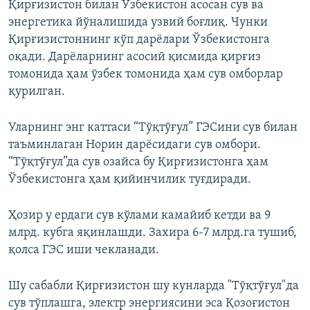
Қирғизистон билан Ўзбекистон асосан сув ва
энергетика йўналишида узвий боғлиқ. Чунки
Қирғизистоннинг кўп дарёлари Ўзбекистонга
оқади. Дарёларнинг асосий қисмида қирғиз
томонида ҳам ўзбек томонида ҳам сув омборлар
қурилган.
Уларнинг энг каттаси “Тўқтўғул” ГЭСини сув билан
таъминлаган Норин дарёсидаги сув омбори.
“Тўқтўғул”да сув озайса бу Қирғизистонга ҳам
Ўзбекистонга ҳам қийинчилик туғдиради.
Ҳозир у ердаги сув кўлами камайиб кетди ва 9
млрд. кубга яқинлашди. Захира 6-7 млрд.га тушиб,
қолса ГЭС иши чекланади.
Шу сабабли Қирғизистон шу кунларда "Тўқтўғул"да
сув тўплашга, электр энергиясини эса Қозоғистон