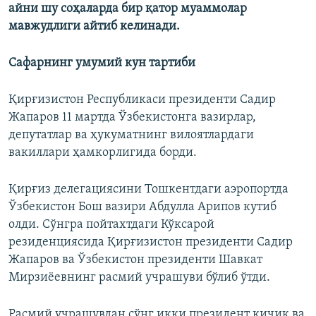
айни шу соҳаларда бир қатор муаммолар
мавжудлиги айтиб келинади.
Сафарнинг умумий кун тартиби
Қирғизистон Республикаси президенти Садир
Жапаров 11 мартда Ўзбекистонга вазирлар,
депутатлар ва ҳукуматнинг вилоятлардаги
вакиллари ҳамкорлигида борди.
Қирғиз делегациясини Тошкентдаги аэропортда
Ўзбекистон Бош вазири Абдулла Арипов кутиб
олди. Сўнгра пойтахтдаги Кўксарой
резиденциясида Қирғизистон президенти Садир
Жапаров ва Ўзбекистон президенти Шавкат
Мирзиёевнинг расмий учрашуви бўлиб ўтди.
Расмий учрашувдан сўнг икки президент кичик ва