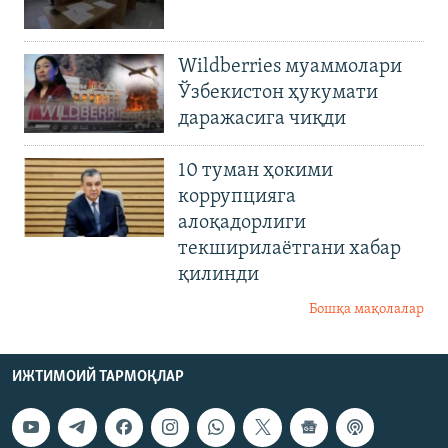
Wildberries муаммолари
Ўзбекистон ҳукумати
даражасига чиқди
10 туман ҳокими
коррупцияга
алоқадорлиги
текширилаётгани хабар
қилинди
Бошқа мақолалар
ИЖТИМОИЙ ТАРМОҚЛАР