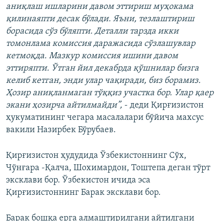
аниқлаш ишларини давом эттириш муҳокама
қилинаяпти десак бўлади. Яъни, тезлаштириш
борасида сўз бўляпти. Деталли тарзда икки
томонлама комиссия даражасида сўзлашувлар
кетмоқда. Мазкур комиссия ишини давом
эттиряпти. Ўтган йил декабрда қўшнилар бизга
келиб кетган, энди улар чақиради, биз борамиз.
Ҳозир аниқланмаган тўққиз участка бор. Улар қаер
экани ҳозирча айтилмайди”,
- деди Қирғизистон
ҳукуматининг чегара масалалари бўйича махсус
вакили Назирбек Бўрубаев.
Қирғизистон ҳудудида Ўзбекистоннинг Сўх,
Чўнғара -Қалча, Шохимардон, Тоштепа деган тўрт
эксклави бор. Ўзбекистон ичида эса
Қирғизистоннинг Барак эксклави бор.
Барак бошқа ерга алмаштирилгани айтилгани