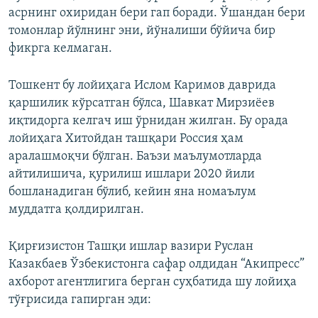
асрнинг охиридан бери гап боради. Ўшандан бери
томонлар йўлнинг эни, йўналиши бўйича бир
фикрга келмаган.
Тошкент бу лойиҳага Ислом Каримов даврида
қаршилик кўрсатган бўлса, Шавкат Мирзиёев
иқтидорга келгач иш ўрнидан жилган. Бу орада
лойиҳага Хитойдан ташқари Россия ҳам
аралашмоқчи бўлган. Баъзи маълумотларда
айтилишича, қурилиш ишлари 2020 йили
бошланадиган бўлиб, кейин яна номаълум
муддатга қолдирилган.
Қирғизистон Ташқи ишлар вазири Руслан
Казакбаев Ўзбекистонга сафар олдидан “Акипресс”
ахборот агентлигига берган суҳбатида шу лойиҳа
тўғрисида гапирган эди: