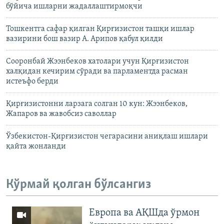
бўйича ишларни жадаллаштирмоқчи
Тошкентга сафар қилган Қирғизистон ташқи ишлар
вазирини бош вазир А. Арипов қабул қилди
Сооронбай Жээнбеков хатолари учун Қирғизистон
халқидан кечирим сўради ва парламентда расман
истеъфо берди
Қирғизистонни ларзага солган 10 кун: Жээнбеков,
Жапаров ва жавобсиз саволлар
Ўзбекистон-Қирғизистон чегарасини аниқлаш ишлари
қайта жонланди
Кўрмай қолган бўлсангиз
Европа ва АҚШда ўрмон