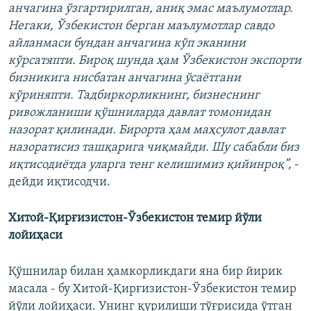
анчагина ўзгартирилган, аниқ эмас маълумотлар.
Негаки, Ўзбекистон берган маълумотлар савдо
айланмаси бундан анчагина кўп эканини
кўрсатяпти. Бироқ шунда ҳам Ўзбекистон экспорти
бизникига нисбатан анчагина ўсаётгани
кўриняпти. Тадбиркорликнинг, бизнеснинг
ривожланиши қўшниларда давлат томонидан
назорат қилинади. Бирорта ҳам маҳсулот давлат
назоратисиз ташқарига чиқмайди. Шу сабабли биз
иқтисодиётда уларга тенг келишимиз қийинроқ”,
-
дейди иқтисодчи.
Хитой-Қирғизистон-Ўзбекистон темир йўли
лойиҳаси
Қўшнилар билан ҳамкорликдаги яна бир йирик
масала - бу Хитой-Қирғизистон-Ўзбекистон темир
йўли лойиҳаси. Унинг қурилиши тўғрисида ўтган