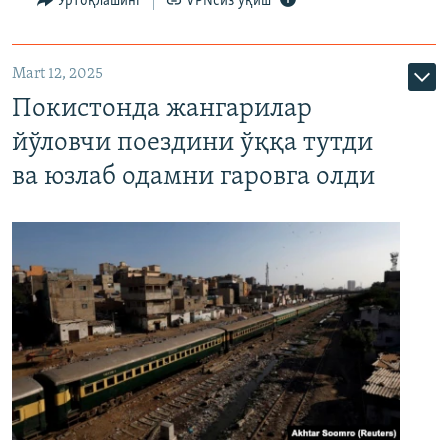
Ўртоқлашинг
VPNсиз ўқиш
Mart 12, 2025
Покистонда жангарилар
йўловчи поездини ўққа тутди
ва юзлаб одамни гаровга олди