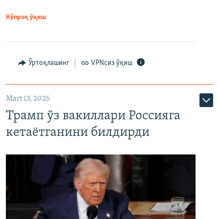
Кўпроқ ўқиш
Ўртоқлашинг
VPNсиз ўқиш
Mart 13, 2025
Трамп ўз вакиллари Россияга
кетаётганини билдирди