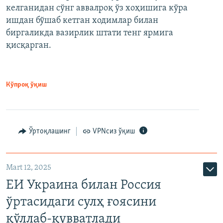
келганидан сўнг аввалроқ ўз хоҳишига кўра
ишдан бўшаб кетган ходимлар билан
биргаликда вазирлик штати тенг ярмига
қисқарган.
Кўпроқ ўқиш
Ўртоқлашинг
VPNсиз ўқиш
Mart 12, 2025
ЕИ Украина билан Россия
ўртасидаги сулҳ ғоясини
қўллаб-қувватлади