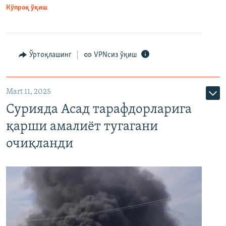
Кўпроқ ўқиш
Ўртоқлашинг
VPNсиз ўқиш
Mart 11, 2025
Сурияда Асад тарафдорларига
қарши амалиёт тугагани
очиқланди