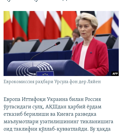
Еврокомиссия раҳбари Урсула фон дер Ляйен
Европа Иттифоқи Украина билан Россия
ўртасидаги сулҳ, АҚШдан ҳарбий ёрдам
етказиб берилиши ва Киевга разведка
маълумотлари узатилишининг тикланишига
оид таклифни қўллаб-қувватлайди. Бу ҳақда