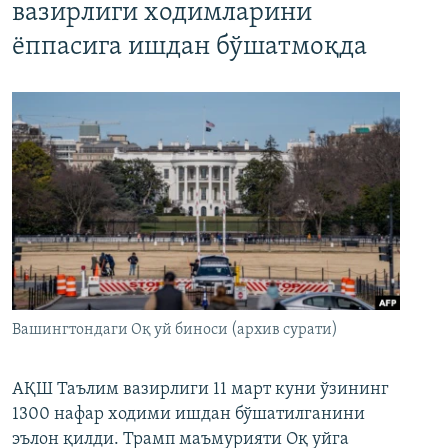
вазирлиги ходимларини
ёппасига ишдан бўшатмоқда
Вашингтондаги Оқ уй биноси (архив сурати)
АҚШ Таълим вазирлиги 11 март куни ўзининг
1300 нафар ходими ишдан бўшатилганини
эълон қилди. Трамп маъмурияти Оқ уйга