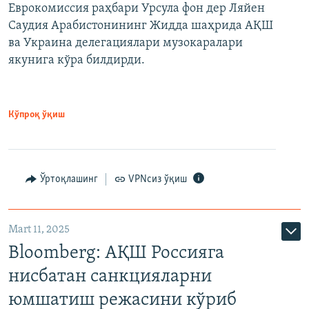
Еврокомиссия раҳбари Урсула фон дер Ляйен
Саудия Арабистонининг Жидда шаҳрида АҚШ
ва Украина делегациялари музокаралари
якунига кўра билдирди.
Кўпроқ ўқиш
Ўртоқлашинг
VPNсиз ўқиш
Mart 11, 2025
Bloomberg: АҚШ Россияга
нисбатан санкцияларни
юмшатиш режасини кўриб