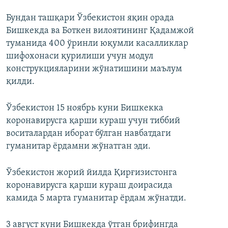
Бундан ташқари Ўзбекистон яқин орада
Бишкекда ва Боткен вилоятининг Қадамжой
туманида 400 ўринли юқумли касалликлар
шифохонаси қурилиши учун модул
конструкцияларини жўнатишини маълум
қилди.
Ўзбекистон 15 ноябрь куни Бишкекка
коронавирусга қарши кураш учун тиббий
воситалардан иборат бўлган навбатдаги
гуманитар ёрдамни жўнатган эди.
Ўзбекистон жорий йилда Қирғизистонга
коронавирусга қарши кураш доирасида
камида 5 марта гуманитар ёрдам жўнатди.
3 август куни Бишкекда ўтган брифингда