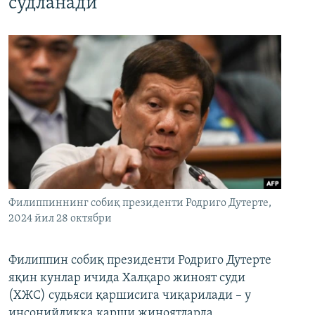
судланади
Филиппиннинг собиқ президенти Родриго Дутерте,
2024 йил 28 октябри
Филиппин собиқ президенти Родриго Дутерте
яқин кунлар ичида Халқаро жиноят суди
(ХЖС) судьяси қаршисига чиқарилади – у
инсонийликка қарши жиноятларда