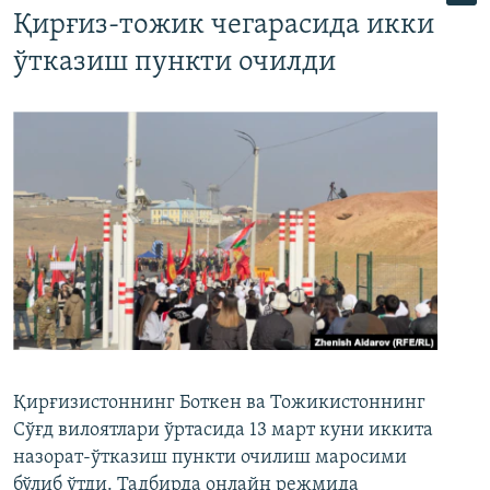
Қирғиз-тожик чегарасида икки
ўтказиш пункти очилди
Қирғизистоннинг Боткен ва Тожикистоннинг
Сўғд вилоятлари ўртасида 13 март куни иккита
назорат-ўтказиш пункти очилиш маросими
бўлиб ўтди. Тадбирда онлайн режмида