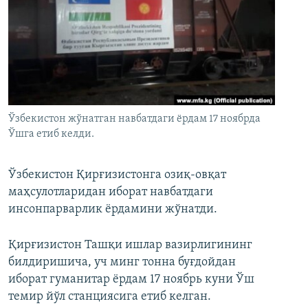
Ўзбекистон жўнатган навбатдаги ёрдам 17 ноябрда
Ўшга етиб келди.
Ўзбекистон Қирғизистонга озиқ-овқат
маҳсулотларидан иборат навбатдаги
инсонпарварлик ёрдамини жўнатди.
Қирғизистон Ташқи ишлар вазирлигининг
билдиришича, уч минг тонна буғдойдан
иборат гуманитар ёрдам 17 ноябрь куни Ўш
темир йўл станциясига етиб келган.