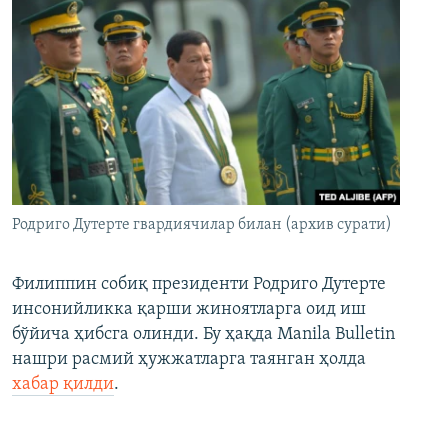
Родриго Дутерте гвардиячилар билан (архив сурати)
Филиппин собиқ президенти Родриго Дутерте
инсонийликка қарши жиноятларга оид иш
бўйича ҳибсга олинди. Бу ҳақда Manila Bulletin
нашри расмий ҳужжатларга таянган ҳолда
хабар қилди
.