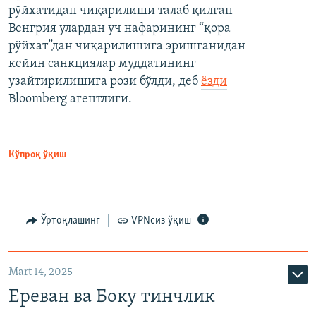
рўйхатидан чиқарилиши талаб қилган
Венгрия улардан уч нафарининг “қора
рўйхат”дан чиқарилишига эришганидан
кейин санкциялар муддатининг
узайтирилишига рози бўлди, деб
ёзди
Bloomberg агентлиги.
Кўпроқ ўқиш
Ўртоқлашинг
VPNсиз ўқиш
Mart 14, 2025
Ереван ва Боку тинчлик