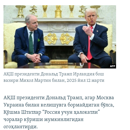
АҚШ президенти Дональд Трамп Ирландия бош
вазири Михол Мартин билан, 2025 йил 12 марти
АҚШ президенти Дональд Трамп, агар Москва
Украина билан келишувга бормайдиган бўлса,
Қўшма Штатлар “Россия учун ҳалокатли”
чоралар кўриши мумкинлигидан
огоҳлантирди.