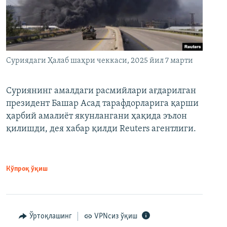
Суриядаги Ҳалаб шаҳри чеккаси, 2025 йил 7 марти
Суриянинг амалдаги расмийлари ағдарилган
президент Башар Асад тарафдорларига қарши
ҳарбий амалиёт якунлангани ҳақида эълон
қилишди, дея хабар қилди Reuters агентлиги.
Кўпроқ ўқиш
Ўртоқлашинг
VPNсиз ўқиш