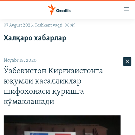
Линклар
Бош
мавзуларга
07 Avgust 2026, Toshkent vaqti: 06:49
ўтинг
OZODLIK SURISHTIRUVLARI
Асосий
Халқаро хабарлар
OZODVIDEO
навигацияга
ўтинг
OZODARXIV
Қидиришга
Noyabr 18, 2020
ўтинг
На русском
Ўзбекистон Қирғизистонга
юқумли касалликлар
ИЖТИМОИЙ ТАРМОҚЛАР
шифохонаси қуришга
кўмаклашади
Озодлик бошқа тилларда