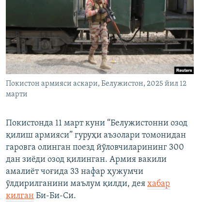
Покистон армияси аскари, Белужистон, 2025 йил 12
марти
Покистонда 11 март куни “Белужистонни озод
қилиш армияси” гуруҳи аъзолари томонидан
гаровга олинган поезд йўловчиларининг 300
дан зиёди озод қилинган. Армия вакили
амалиёт чоғида 33 нафар ҳужумчи
ўлдирилганини маълум қилди, дея
хабар
қилган
Би-Би-Си.