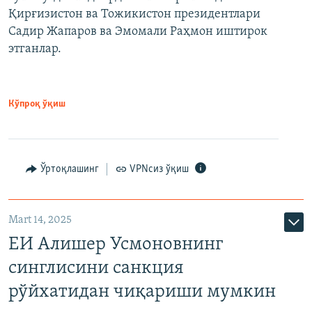
Қирғизистон ва Тожикистон президентлари
Садир Жапаров ва Эмомали Раҳмон иштирок
этганлар.
Кўпроқ ўқиш
Ўртоқлашинг
VPNсиз ўқиш
Mart 14, 2025
ЕИ Алишер Усмоновнинг
синглисини санкция
рўйхатидан чиқариши мумкин