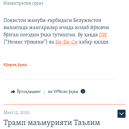
Иллюстратив сурат
Покистон жануби-ғарбидаги Белужистон
вилоятида жангарилар ичида юзлаб йўловчи
бўлган поездни ўққа тутишган. Бу ҳақда
DW
(“Немис тўлқини”) ва
Би-Би-Си
хабар қилди.
Кўпроқ ўқиш
Ўртоқлашинг
VPNсиз ўқиш
Mart 12, 2025
Трамп маъмурияти Таълим