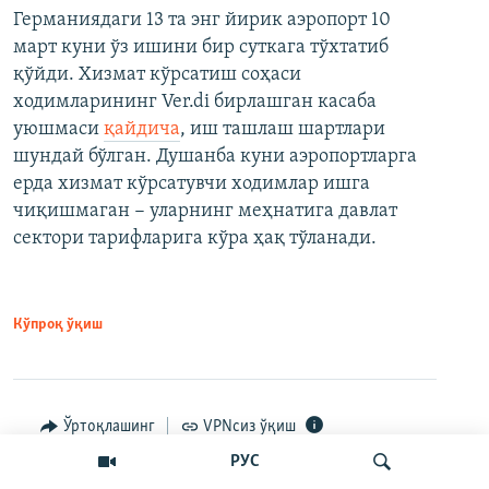
Германиядаги 13 та энг йирик аэропорт 10
март куни ўз ишини бир суткага тўхтатиб
қўйди. Хизмат кўрсатиш соҳаси
ходимларининг Ver.di бирлашган касаба
уюшмаси
қайдича
, иш ташлаш шартлари
шундай бўлган. Душанба куни аэропортларга
ерда хизмат кўрсатувчи ходимлар ишга
чиқишмаган − уларнинг меҳнатига давлат
сектори тарифларига кўра ҳақ тўланади.
Кўпроқ ўқиш
Ўртоқлашинг
VPNсиз ўқиш
РУС