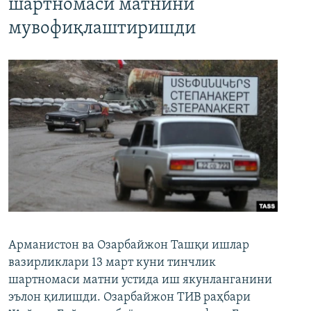
шартномаси матнини
мувофиқлаштиришди
Арманистон ва Озарбайжон Ташқи ишлар
вазирликлари 13 март куни тинчлик
шартномаси матни устида иш якунланганини
эълон қилишди. Озарбайжон ТИВ раҳбари