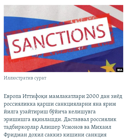
Иллюстратив сурат
Европа Иттифоқи мамлакатлари 2000 дан зиёд
россияликка қарши санкцияларни яна ярим
йилга узайтириш бўйича келишувга
эришишга яқинлашди. Даставвал россиялик
тадбиркорлар Алишер Усмонов ва Михаил
Фридман дохил саккиз кишини санкция