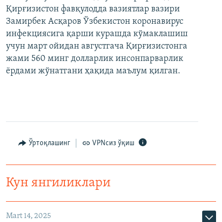
Қирғизистон фавқулодда вазиятлар вазири
Замирбек Асқаров Ўзбекистон коронавирус
инфекциясига қарши курашда кўмаклашиш
учун март ойидан августгача Қирғизистонга
жами 560 минг долларлик инсонпарварлик
ёрдами жўнатгани ҳақида маълум қилган.
Ўртоқлашинг
VPNсиз ўқиш
Кун янгиликлари
Mart 14, 2025