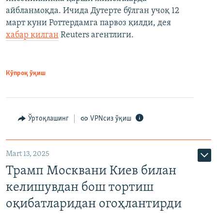
айбланмоқда. Ичида Дутерте бўлган учоқ 12
март куни Роттердамга парвоз қилди, дея
хабар қилган
Reuters агентлиги.
Кўпроқ ўқиш
Ўртоқлашинг
VPNсиз ўқиш
Mart 13, 2025
Трамп Москвани Киев билан
келишувдан бош тортиш
оқибатларидан огоҳлантирди