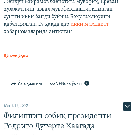
Жейҳун Байрамов баёнотига мувофиқ, Ереван
ҳужжатнинг аввал мувофиқлаштирилмаган
сўнгги икки банди бўйича Боку таклифини
қабул қилган. Бу ҳақда ҳар
икки
мамлакат
хабарномаларида айтилган.
Кўпроқ ўқиш
Ўртоқлашинг
VPNсиз ўқиш
Mart 13, 2025
Филиппин собиқ президенти
Родриго Дутерте Ҳаагада