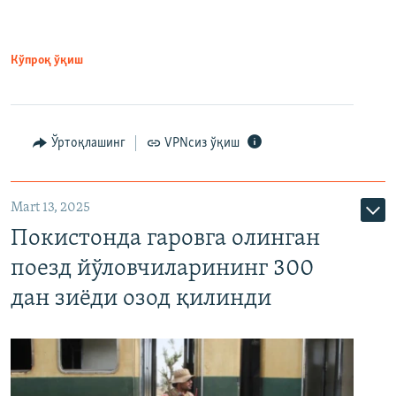
Кўпроқ ўқиш
Ўртоқлашинг
VPNсиз ўқиш
Mart 13, 2025
Покистонда гаровга олинган
поезд йўловчиларининг 300
дан зиёди озод қилинди