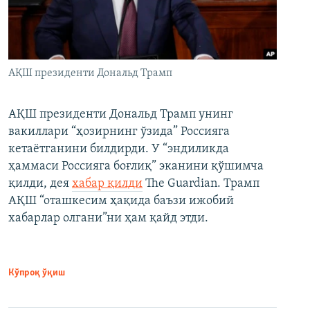
АҚШ президенти Дональд Трамп
АҚШ президенти Дональд Трамп унинг
вакиллари “ҳозирнинг ўзида” Россияга
кетаётганини билдирди. У “эндиликда
ҳаммаси Россияга боғлиқ” эканини қўшимча
қилди, дея
хабар қилди
The Guardian. Трамп
АҚШ “оташкесим ҳақида баъзи ижобий
хабарлар олгани”ни ҳам қайд этди.
Кўпроқ ўқиш