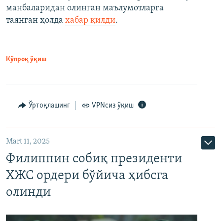
манбаларидан олинган маълумотларга
таянган ҳолда
хабар қилди
.
Кўпроқ ўқиш
Ўртоқлашинг
VPNсиз ўқиш
Mart 11, 2025
Филиппин собиқ президенти
ХЖС ордери бўйича ҳибсга
олинди