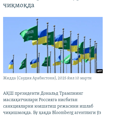
чиқмоқда
Жидда (Саудия Арабистони), 2025 йил 10 марти
АҚШ президенти Дональд Трампнинг
маслаҳатчилари Россияга нисбатан
санкцияларни юмшатиш режасини ишлаб
чиқишмоқда. Бу ҳақда Bloomberg агентлиги ўз