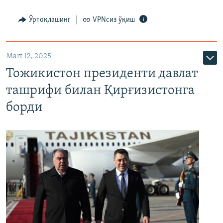
Ўртоқлашинг
VPNсиз ўқиш
Mart 12, 2025
Тожикистон президенти давлат
ташрифи билан Қирғизистонга
борди