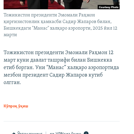
Тожикистон президенти Эмомали Раҳмон
қирғизистонлик ҳамкасби Садир Жапаров билан,
Бишкекдаги "Манас" халқаро аэропорти, 2025 йил 12
марти
Тожикистон президенти Эмомали Раҳмон 12
март куни давлат ташрифи билан Бишкекка
етиб борган. Уни “Манас” халқаро аэропортида
мезбон президент Садир Жапаров кутиб
олгган.
Кўпроқ ўқиш