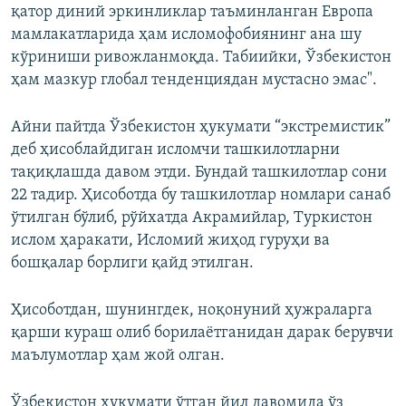
қатор диний эркинликлар таъминланган Европа
мамлакатларида ҳам исломофобиянинг ана шу
кўриниши ривожланмоқда. Табиийки, Ўзбекистон
ҳам мазкур глобал тенденциядан мустасно эмас".
Айни пайтда Ўзбекистон ҳукумати “экстремистик”
деб ҳисоблайдиган исломчи ташкилотларни
тақиқлашда давом этди. Бундай ташкилотлар сони
22 тадир. Ҳисоботда бу ташкилотлар номлари санаб
ўтилган бўлиб, рўйхатда Акрамийлар, Туркистон
ислом ҳаракати, Исломий жиҳод гуруҳи ва
бошқалар борлиги қайд этилган.
Ҳисоботдан, шунингдек, ноқонуний ҳужраларга
қарши кураш олиб борилаётганидан дарак берувчи
маълумотлар ҳам жой олган.
Ўзбекистон ҳукумати ўтган йил давомида ўз