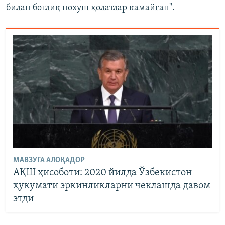
билан боғлиқ нохуш ҳолатлар камайган".
МАВЗУГА АЛОҚАДОР
АҚШ ҳисоботи: 2020 йилда Ўзбекистон
ҳукумати эркинликларни чеклашда давом
этди