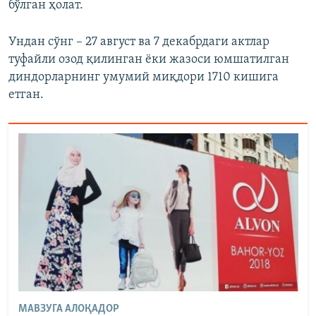
бўлган ҳолат.
Ундан сўнг – 27 август ва 7 декабрдаги актлар
туфайли озод қилинган ёки жазоси юмшатилган
диндорларнинг умумий миқдори 1710 кишига
етган.
МАВЗУГА АЛОҚАДОР