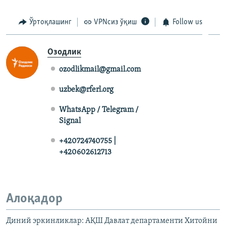
Ўртоқлашинг
VPNсиз ўқиш
Follow us
Озодлик
ozodlikmail@gmail.com
uzbek@rferl.org
WhatsApp / Telegram /
Signal
+420724740755 |
+420602612713
Алоқадор
Диний эркинликлар: АҚШ Давлат департаменти Хитойни