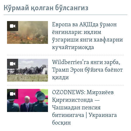
Кўрмай қолган бўлсангиз
Европа ва АҚШда ўрмон
ёнғинлари: иқлим
ўзгариши янги хавфларни
кучайтирмоқда
Wildberries’га янги зарба,
Трамп Эрон бўйича баёнот
қилди
OZODNEWS: Мирзиёев
Қирғизистонда —
Чашмадан пенсия
битимигача | Украинага
босқин