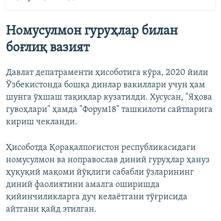
Номусулмон гуруҳлар билан
боғлиқ вазият
Давлат депатраменти ҳисоботига кўра, 2020 йили
Ўзбекистонда бошқа динлар вакиллари учун ҳам
шунга ўхшаш тақиқлар кузатилди. Хусусан, "Яҳова
гувоҳлари" ҳамда "Форум18" ташкилоти сайтларига
кириш чекланди.
Ҳисоботда Қорақалпоғистон республикасидаги
номусулмон ва ноправослав диний гуруҳлар ҳануз
ҳуқуқий мақоми йўқлиги сабабли ўзларининг
диний фаолиятини амалга оширишда
қийинчиликларга дуч келаётгани тўғрисида
айтгани қайд этилган.