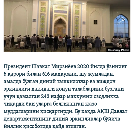
Президент Шавкат Мирзиёев 2020 йилда ўзининг
5 қарори билан 616 маҳкумни, шу жумладан,
амалда бўлган диний ташкилотлар ва виждон
эркинлиги ҳақидаги қонун талабларини бузгани
учун қамалган 243 нафар маҳкумни озодликка
чиқарди ёки уларга белгиланган жазо
муддатларини қисқартирди. Бу ҳақда АҚШ Давлат
департаментининг диний эркинликлар бўйича
йиллик ҳисоботида қайд этилган.