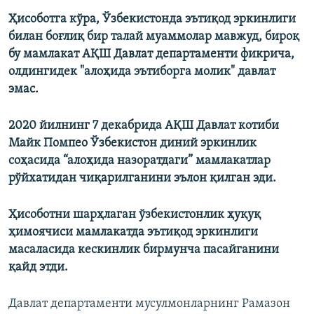
Ҳисоботга кўра, Ўзбекистонда эътиқод эркинлиги
билан боғлиқ бир талай муаммолар мавжуд, бироқ
бу мамлакат АҚШ Давлат департаменти фикрича,
олдингидек "алоҳида эътиборга молик" давлат
эмас.
2020 йилнинг 7 декабрида АҚШ Давлат котиби
Майк Помпео Ўзбекистон диний эркинлик
соҳасида “алоҳида назоратдаги” мамлакатлар
рўйхатидан чиқарилганини эълон қилган эди.
Ҳисоботни шарҳлаган ўзбекистонлик ҳуқуқ
ҳимоячиси мамлакатда эътиқод эркинлиги
масаласида кескинлик бирмунча пасайганини
қайд этди.
Давлат департаменти мусулмонларнинг Рамазон