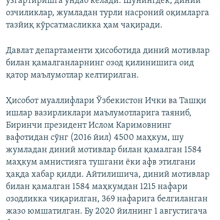
ўзгартиришга ундаб келади. Шунингдек, диний
озчиликлар, жумладан турли насроний оқимларга
тазйиқ кўрсатмасликка ҳам чақиради.
Давлат департаменти ҳисоботида диний мотивлар
билан қамалганларнинг озод қилинишига оид
қатор маълумотлар келтирилган.
Ҳисобот муаллифлари Ўзбекистон Ички ва Ташқи
ишлар вазирликлари маълумотларига таяниб,
Биринчи президент Ислом Каримовнинг
вафотидан сўнг (2016 йил) 4500 маҳкум, шу
жумладан диний мотивлар билан қамалган 1584
маҳкум амнистияга тушгани ёки афв этилгани
ҳақда хабар қилди. Айтилишича, диний мотивлар
билан қамалган 1584 маҳкумдан 1215 нафари
озодликка чиқарилган, 369 нафарига белгиланган
жазо юмшатилган. Бу 2020 йилнинг 1 августигача