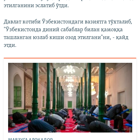
этилганини эслатиб ўтди.
Давлат котиби Ўзбекистондаги вазиятга тўхталиб,
"Ўзбекистонда диний сабаблар билан қамоққа
ташланган юзлаб киши озод этилгани"ни, - қайд
этди.