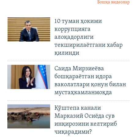
Бошқа видеолар
10 туман ҳокими
коррупцияга
алоқадорлиги
текширилаётгани хабар
қилинди
Саида Мирзиеёва
бошқараётган идора
ваколатлари қонун билан
мустаҳкамланмоқда
Қўштепа канали
Марказий Осиёда сув
инқирозини келтириб
чиқарадими?