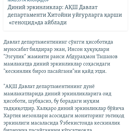
МАВЗУГА АЛОҚАДОР
Диний эркинликлар: АҚШ Давлат
департаменти Хитойни уйғурларга қарши
«геноцид»да айблади ​​​​​​​
Давлат департаментининг сўнгги ҳисоботида
муносабат билдирар экан, Инсон ҳуқуқлари
"Эзгулик" жамияти раиси Абдураҳмон Ташанов
мамлакатда диний эркинликлар соҳасидаги
"кескинлик бироз пасайгани"ни қайд этди.
"АҚШ Давлат департаментининг дунё
мамлакатларида диний эркинликларига оид
ҳисоботи, шубҳасиз, бу борадаги муҳим
тадқиқотдир. Халқаро диний эркинликлар бўйича
Хартия мезонлари асосидаги мониторинг эътиқод
эркинлиги масаласида Ўзбекистонда кескинлик
бирмунча пасайганини кўрсатмоқда.