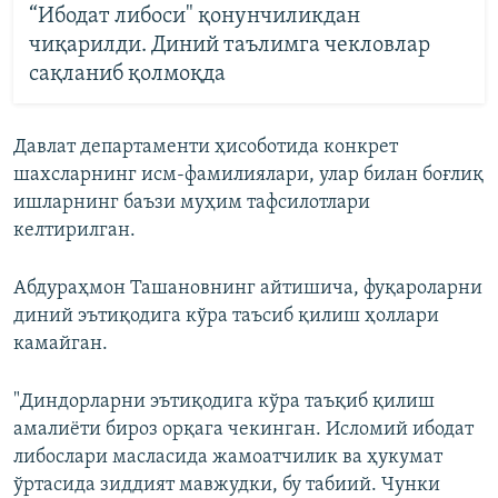
“Ибодат либоси" қонунчиликдан
чиқарилди. Диний таълимга чекловлар
сақланиб қолмоқда
Давлат департаменти ҳисоботида конкрет
шахсларнинг исм-фамилиялари, улар билан боғлиқ
ишларнинг баъзи муҳим тафсилотлари
келтирилган.
Абдураҳмон Ташановнинг айтишича, фуқароларни
диний эътиқодига кўра таъсиб қилиш ҳоллари
камайган.
"Диндорларни эътиқодига кўра таъқиб қилиш
амалиёти бироз орқага чекинган. Исломий ибодат
либослари масласида жамоатчилик ва ҳукумат
ўртасида зиддият мавжудки, бу табиий. Чунки