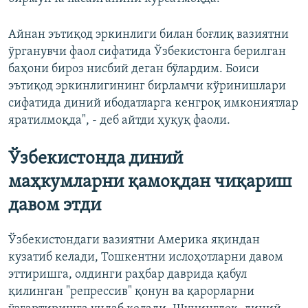
Айнан эътиқод эркинлиги билан боғлиқ вазиятни
ўрганувчи фаол сифатида Ўзбекистонга берилган
баҳони бироз нисбий деган бўлардим. Боиси
эътиқод эркинлигининг бирламчи кўринишлари
сифатида диний ибодатларга кенгроқ имкониятлар
яратилмоқда", - деб айтди ҳуқуқ фаоли.
Ўзбекистонда диний
маҳкумларни қамоқдан чиқариш
давом этди
Ўзбекистондаги вазиятни Америка яқиндан
кузатиб келади, Тошкентни ислоҳотларни давом
эттиришга, олдинги раҳбар даврида қабул
қилинган "репрессив" қонун ва қарорларни