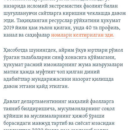
назарида исломий экстремистик фаолият билан
шуғулланувчи сайтларга киришни чеклашда давом
этди. Тақиқланган ресурслар рўйхатини ҳукумат
2019 йили ҳам эълон қилган, унда 40 та профиль,
канал ва саҳифалар
номлари келтирилган эди.
Ҳисоботда шунингдек, айрим ўқув юртлари рўмол
ўраган талабаларни синф хонасига қўймагани,
ҳукумат расмий имомларнинг жума маърузалари
матни ҳамда муфтият чоп қилган диний
адабиётлар мундарижасини назорат қилишда
давом этгани қайд этилган.
Давлат департаментининг маҳалий фаолларга
таяниб билдиришича, мусулмонларнинг соқол
қўйиши ва муслималарнинг ҳижоб ўраши
борасидаги мавжуд тартиб ва сиёсат юзасидан