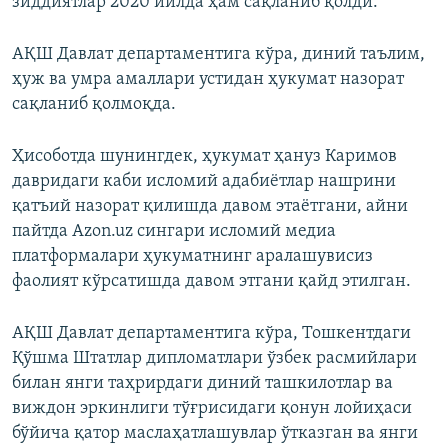
зиддиятлар 2020 йилда ҳам сақланиб қолди.
АҚШ Давлат департаментига кўра, диний таълим,
ҳуж ва умра амаллари устидан ҳукумат назорат
сақланиб қолмоқда.
Ҳисоботда шунингдек, ҳукумат ҳануз Каримов
давридаги каби исломий адабиётлар нашрини
қатъий назорат қилишда давом этаётгани, айни
пайтда Azon.uz сингари исломий медиа
платформалари ҳукуматнинг аралашувисиз
фаолият кўрсатишда давом этгани қайд этилган.
АҚШ Давлат департаментига кўра, Тошкентдаги
Қўшма Штатлар дипломатлари ўзбек расмийлари
билан янги таҳрирдаги диний ташкилотлар ва
виждон эркинлиги тўғрисидаги қонун лойиҳаси
бўйича қатор маслаҳатлашувлар ўтказган ва янги