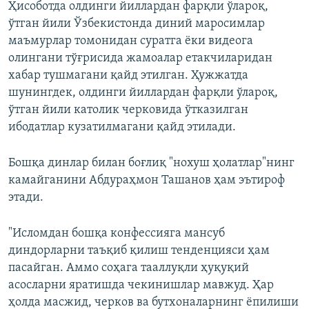
Ҳисоботда олдинги йиллардан фарқли ўлароқ,
ўтган йили Ўзбекистонда диний маросимлар
маъмурлар томонидан суратга ёки видеога
олингани тўғрисида жамоалар етакчиларидан
хабар тушмагани қайд этилган. Ҳужжатда
шунингдек, олдинги йиллардан фарқли ўлароқ,
ўтган йили католик черковида ўтказилган
ибодатлар кузатилмагани қайд этилади.
Бошқа динлар билан боғлиқ "нохуш ҳолатлар"нинг
камайганини Абдураҳмон Ташанов ҳам эътироф
этади.
"Исломдан бошқа конфессияга мансуб
диндорларни таъқиб қилиш тенденцияси ҳам
пасайган. Аммо соҳага тааллуқли ҳуқуқий
асосларни яратишда чекинишлар мавжуд. Ҳар
ҳолда масжид, черков ва бутхоналарнинг ёпилиши