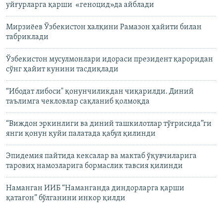
уйғурларга қарши «геноцид»да айблади ​​​​​​​
Мирзиёев Ўзбекистон халқини Рамазон ҳайити билан
табриклади
Ўзбекистон мусулмонлари идораси президент қароридан
сўнг ҳайит кунини тасдиқлади
“Ибодат либоси" қонунчиликдан чиқарилди. Диний
таълимга чекловлар сақланиб қолмоқда
“Виждон эркинлиги ва диний ташкилотлар тўғрисида”ги
янги қонун қуйи палатада қабул қилинди
Эпидемия пайтида кексалар ва мактаб ўқувчиларига
таровиҳ намозларига бормаслик тавсия қилинди
Наманган ИИБ “Наманганда диндорларга қарши
қатағон” бўлганини инкор қилди