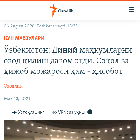
Линклар
Бош
мавзуларга
06 Avgust 2026, Toshkent vaqti: 15:38
ўтинг
OZODLIK SURISHTIRUVLARI
Асосий
КУН МАВЗУЛАРИ
OZODVIDEO
навигацияга
Ўзбекистон: Диний маҳкумларни
ўтинг
OZODARXIV
озод қилиш давом этди. Соқол ва
Қидиришга
ўтинг
ҳижоб можароси ҳам - ҳисобот
На русском
Озодлик
ИЖТИМОИЙ ТАРМОҚЛАР
May 13, 2021
Ўртоқлашинг
VPNсиз ўқиш
Озодлик бошқа тилларда