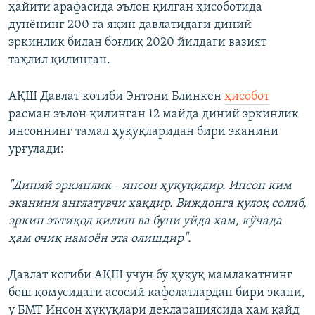
ҳайити арафасида эълон қилган ҳисоботида
дунёнинг 200 га яқин давлатидаги диний
эркинлик билан боғлиқ 2020 йилдаги вазият
таҳлил қилинган.
АҚШ Давлат котиби Энтони Блинкен
ҳисобот
расман эълон қилинган 12 майда диний эркинлик
инсоннинг тамал ҳуқуқларидан бири эканини
урғулади:
"Диний эркинлик - инсон ҳуқуқидир. Инсон ким
эканини англатувчи ҳақдир. Виждонга қулоқ солиб,
эркин эътиқод қилиш ва буни уйда ҳам, кўчада
ҳам очиқ намоён эта олишдир".
Давлат котиби АҚШ учун бу ҳуқуқ мамлакатнинг
бош қомусидаги асосий кафолатлардан бири экани,
у БМТ Инсон ҳуқуқлари декларациясида ҳам қайд