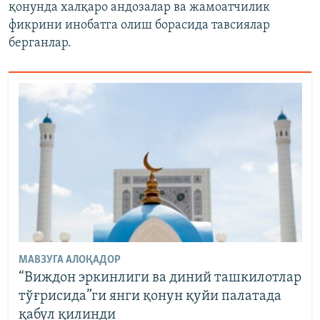
қонунда халқаро андозалар ва жамоатчилик
фикрини инобатга олиш борасида тавсиялар
берганлар.
МАВЗУГА АЛОҚАДОР
“Виждон эркинлиги ва диний ташкилотлар
тўғрисида”ги янги қонун қуйи палатада
қабул қилинди