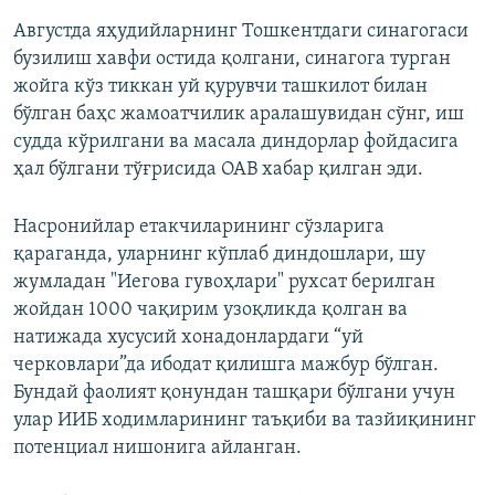
Августда яҳудийларнинг Тошкентдаги синагогаси
бузилиш хавфи остида қолгани, синагога турган
жойга кўз тиккан уй қурувчи ташкилот билан
бўлган баҳс жамоатчилик аралашувидан сўнг, иш
судда кўрилгани ва масала диндорлар фойдасига
ҳал бўлгани тўғрисида ОАВ хабар қилган эди.
Насронийлар етакчиларининг сўзларига
қараганда, уларнинг кўплаб диндошлари, шу
жумладан "Иегова гувоҳлари" рухсат берилган
жойдан 1000 чақирим узоқликда қолган ва
натижада хусусий хонадонлардаги “уй
черковлари”да ибодат қилишга мажбур бўлган.
Бундай фаолият қонундан ташқари бўлгани учун
улар ИИБ ходимларининг таъқиби ва тазйиқининг
потенциал нишонига айланган.