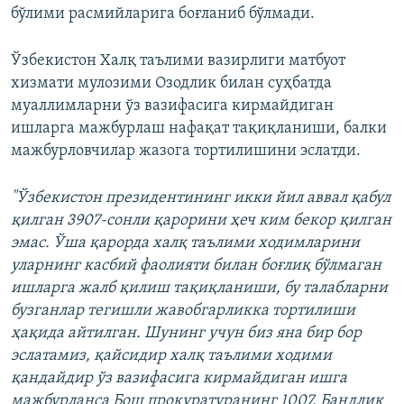
бўлими расмийларига боғланиб бўлмади.
Ўзбекистон Халқ таълими вазирлиги матбуот
хизмати мулозими Озодлик билан суҳбатда
муаллимларни ўз вазифасига кирмайдиган
ишларга мажбурлаш нафақат тақиқланиши, балки
мажбурловчилар жазога тортилишини эслатди.
"Ўзбекистон президентининг икки йил аввал қабул
қилган 3907-сонли қарорини ҳеч ким бекор қилган
эмас. Ўша қарорда халқ таълими ходимларини
уларнинг касбий фаолияти билан боғлиқ бўлмаган
ишларга жалб қилиш тақиқланиши, бу талабларни
бузганлар тегишли жавобгарликка тортилиши
ҳақида айтилган. Шунинг учун биз яна бир бор
эслатамиз, қайсидир халқ таълими ходими
қандайдир ўз вазифасига кирмайдиган ишга
мажбурланса Бош прокуратуранинг 1007, Бандлик