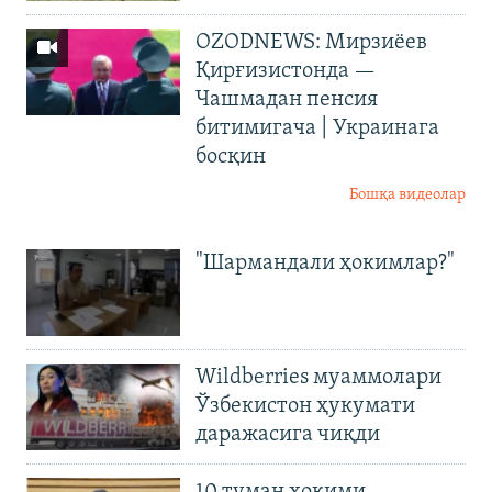
OZODNEWS: Мирзиёев
Қирғизистонда —
Чашмадан пенсия
битимигача | Украинага
босқин
Бошқа видеолар
"Шармандали ҳокимлар?"
Wildberries муаммолари
Ўзбекистон ҳукумати
даражасига чиқди
10 туман ҳокими