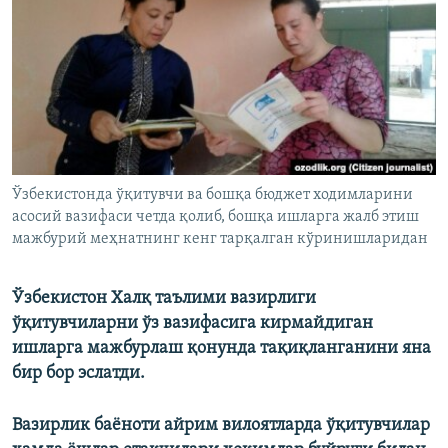
Ўзбекистонда ўқитувчи ва бошқа бюджет ходимларини
асосий вазифаси четда қолиб, бошқа ишларга жалб этиш
мажбурий меҳнатнинг кенг тарқалган кўринишларидан
Ўзбекистон Халқ таълими вазирлиги
ўқитувчиларни ўз вазифасига кирмайдиган
ишларга мажбурлаш қонунда тақиқланганини яна
бир бор эслатди.
Вазирлик баёноти айрим вилоятларда ўқитувчилар