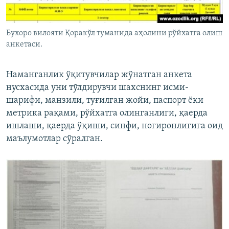
Бухоро вилояти Қоракўл туманида аҳолини рўйхатга олиш
анкетаси.
Наманганлик ўқитувчилар жўнатган анкета
нусхасида уни тўлдирувчи шахснинг исми-
шарифи, манзили, туғилган жойи, паспорт ёки
метрика рақами, рўйхатга олинганлиги, қаерда
ишлаши, қаерда ўқиши, синфи, ногиронлигига оид
маълумотлар сўралган.