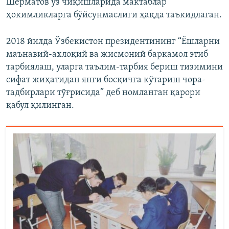
Шерматов ўз чиқишларида мактаблар
ҳокимликларга бўйсунмаслиги ҳақда таъкидлаган.
2018 йилда Ўзбекистон президентининг “Ёшларни
маънавий-ахлоқий ва жисмоний баркамол этиб
тарбиялаш, уларга таълим-тарбия бериш тизимини
сифат жиҳатидан янги босқичга кўтариш чора-
тадбирлари тўғрисида” деб номланган қарори
қабул қилинган.