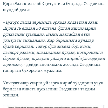
Қоракўллик мактаб ўқитувчиси бу ҳақда Озодликка
шундай деди:
- Бухоро пахта теримида орқада қолаётган экан.
Шунга 18 ёшдан 30 ёшгача бўлган ишсизларни
рўйхатини тузяпмиз. Бизни мактабдан етти
ўқитувчи чиққанмиз. Ҳар биримизга кўчалар
бўлиб берилган. Тайёр бўш анкета бор, исми,
паспорт рақами, ишлайдими йўқми, ногиронлиги
борми йўқми, шуларни уйларга кириб тўлғиздирип
юрипмиз, -
дейди анонимлик асосида Озодликка
гапирган бухоролик муаллим.
Ўқитувчилар уларга уйларга кириб тўлдириш учун
берилган анкета нусхасини Озодликка тақдим
этишди.