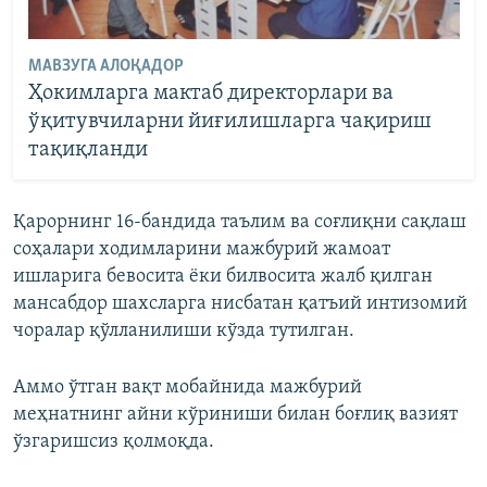
МАВЗУГА АЛОҚАДОР
Ҳокимларга мактаб директорлари ва
ўқитувчиларни йиғилишларга чақириш
тақиқланди
Қарорнинг 16-бандида таълим ва соғлиқни сақлаш
соҳалари ходимларини мажбурий жамоат
ишларига бевосита ёки билвосита жалб қилган
мансабдор шахсларга нисбатан қатъий интизомий
чоралар қўлланилиши кўзда тутилган.
Аммо ўтган вақт мобайнида мажбурий
меҳнатнинг айни кўриниши билан боғлиқ вазият
ўзгаришсиз қолмоқда.