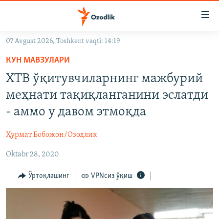
Линклар
Бош
мавзуларга
07 Avgust 2026, Toshkent vaqti: 14:19
ўтинг
OZODLIK SURISHTIRUVLARI
Асосий
КУН МАВЗУЛАРИ
OZODVIDEO
навигацияга
ХТВ ўқитувчиларнинг мажбурий
ўтинг
OZODARXIV
меҳнати тақиқланганини эслатди
Қидиришга
ўтинг
- аммо у давом этмоқда
На русском
Ҳурмат Бобожон/Озодлик
ИЖТИМОИЙ ТАРМОҚЛАР
Oktabr 28, 2020
Ўртоқлашинг
VPNсиз ўқиш
Озодлик бошқа тилларда