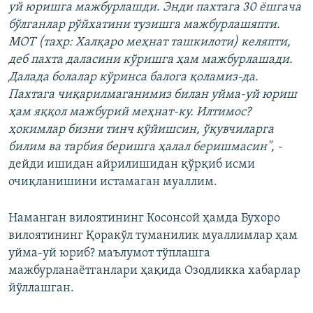
уй юришга мажбурлашди. Энди пахтага 30 ёшгача
бўлганлар рўйхатини тузишга мажбурлашяпти.
МОТ (таҳр: Халқаро меҳнат ташкилоти) келяпти,
деб пахта даласини кўришга ҳам мажбурлашади.
Далада болалар кўринса балога қоламиз-да.
Пахтага чиқарилмаганимиз билан уйма-уй юриш
ҳам яққол мажбурий меҳнат-ку. Илтимос?
ҳокимлар бизни тинч қўйишсин, ўқувчиларга
билим ва тарбия беришга ҳалал беришмасин", -
дейди ишидан айрилишидан қўрқиб исми
очиқланишини истамаган муаллим.
Наманган вилоятининг Косонсой ҳамда Бухоро
вилоятининг Қоракўл туманилик муаллимлар ҳам
уйма-уй юриб? маълумот тўплашга
мажбурланаётганлари ҳақида Озодликка хабарлар
йўллашган.