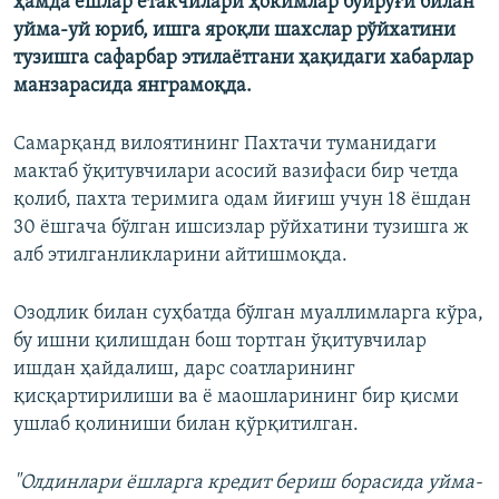
ҳамда ёшлар етакчилари ҳокимлар буйруғи билан
уйма-уй юриб, ишга яроқли шахслар рўйхатини
тузишга сафарбар этилаётгани ҳақидаги хабарлар
манзарасида янграмоқда.
Самарқанд вилоятининг Пахтачи туманидаги
мактаб ўқитувчилари асосий вазифаси бир четда
қолиб, пахта теримига одам йиғиш учун 18 ёшдан
30 ёшгача бўлган ишсизлар рўйхатини тузишга ж​
алб этилганликларини айтишмоқда.
Озодлик билан суҳбатда бўлган муаллимларга кўра,
бу ишни қилишдан бош тортган ўқитувчилар
ишдан ҳайдалиш, дарс соатларининг
қисқартирилиши ва ё маошларининг бир қисми
ушлаб қолиниши билан қўрқитилган.
"Олдинлари ёшларга кредит бериш борасида уйма-