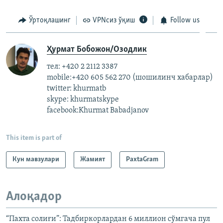
Ўртоқлашинг
VPNсиз ўқиш
Follow us
Ҳурмат Бобожон/Озодлик
тел: +420 2 2112 3387
mobile:+420 605 562 270 (шошилинч хабарлар)
twitter: khurmatb
skype: khurmatskype
facebook:Khurmat Babadjanov
This item is part of
Кун мавзулари
Жамият
PaxtaGram
Алоқадор
“Пахта солиғи”: Тадбиркорлардан 6 миллион сўмгача пул