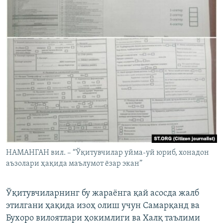
НАМАНГАН вил. – “Ўқитувчилар уйма-уй юриб, хонадон
аъзолари ҳақида маълумот ёзар экан”
Ўқитувчиларнинг бу жараёнга қай асосда жалб
этилгани ҳақида изоҳ олиш учун Самарқанд ва
Бухоро вилоятлари ҳокимлиги ва Халқ таълими