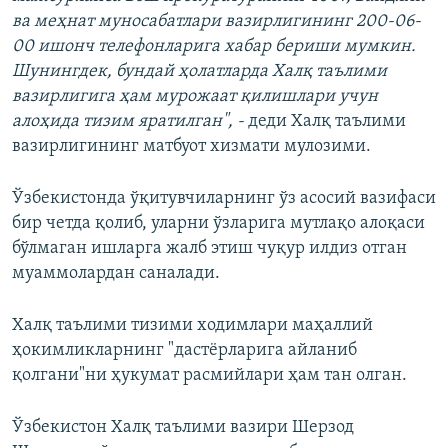
ва меҳнат муносабатлари вазирлигининг 200-06-
00 ишонч телефонларига хабар бериши мумкин.
Шунингдек, бундай ҳолатларда Халқ таълими
вазирлигига ҳам мурожаат қилишлари учун
алоҳида тизим яратилган", -
деди Халқ таълими
вазирлигининг матбуот хизмати мулозими.
Ўзбекистонда ўқитувчиларнинг ўз асосий вазифаси
бир четда қолиб, уларни ўзларига мутлақо алоқаси
бўлмаган ишларга жалб этиш чуқур илдиз отган
муаммолардан саналади.
Халқ таълими тизими ходимлари маҳаллий
ҳокимликларнинг "дастёрларига айланиб
қолгани"ни ҳукумат расмийлари ҳам тан олган.
Ўзбекистон Халқ таълими вазири Шерзод