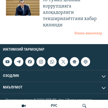
коррупцияга
алоқадорлиги
текширилаётгани хабар
қилинди
Бошқа мақолалар
ИЖТИМОИЙ ТАРМОҚЛАР
ОЗОДЛИК
МАЪЛУМОТ
Озодлик радиоси © 2026 RFE/RL, Inc. | Барча ҳуқуқлар
ҳимояланган.
РУС