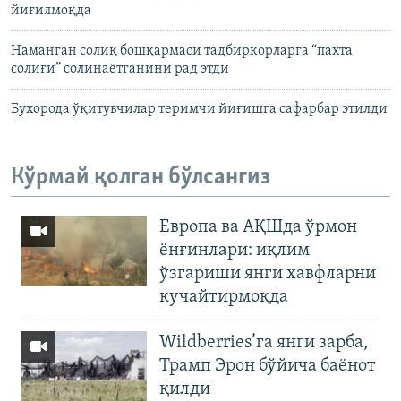
йиғилмоқда
Наманган солиқ бошқармаси тадбиркорларга “пахта
солиғи” солинаётганини рад этди
Бухорода ўқитувчилар теримчи йиғишга сафарбар этилди
Кўрмай қолган бўлсангиз
Европа ва АҚШда ўрмон
ёнғинлари: иқлим
ўзгариши янги хавфларни
кучайтирмоқда
Wildberries’га янги зарба,
Трамп Эрон бўйича баёнот
қилди