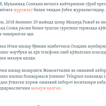
, Муҳаммад Солиҳни ватанга қайтаришни сўраб пре
иёевга
мурожаат
билан чиққан ўзбек журналистидир.
ри, 2018 йилнинг 29 майида шоир Маҳмуд Ражаб ва ян
д Солиҳ расми билан тушган суратини тармоққа қўй
а чақирилган эди.
ан Ички ишлар бўлими навбатчиси Озодлик мухбириг
инг ноутбуки ва қўл телефони олиб қўйилгани юзасид
ини маълум қилди.
чки ишлар вазирлиги Жамоатчилик ва оммавий ахбор
илан ишлаш бошқармаси ўзининг Telegram каналида 1
дан ўтмаган хориж оммавий ахборот воситалари хаба
илдирмаслигини
маълум қилган
.