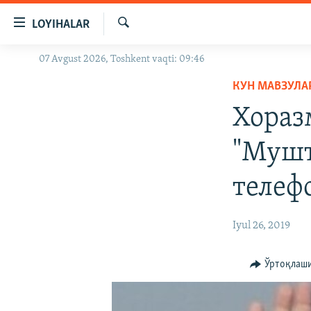
Линклар
LOYIHALAR
Бош
мавзуларга
Излаш
07 Avgust 2026, Toshkent vaqti: 09:46
OZODLIK SURISHTIRUVLARI
ўтинг
Асосий
КУН МАВЗУЛА
OZODVIDEO
навигацияга
Хораз
OZODARXIV
ўтинг
Қидиришга
"Мушт
ўтинг
телеф
Iyul 26, 2019
Ўртоқлаш