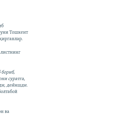
иб
 уни Тошкент
қирганлар.
алистнинг
 бориб,
ни суратга,
ади, дейишди.
Болтабой
н ва