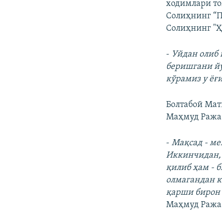
ходимлари то
Солиҳнинг “П
Солиҳнинг "Ҳ
-
Уйдан олиб 
беришгани йў
кўрамиз у ёғ
Болтабой Мат
Маҳмуд Ражаб
-
Мақсад - ме
Иккинчидан, 
қилиб ҳам - 
олмагандан к
қарши бирон
Маҳмуд Ража