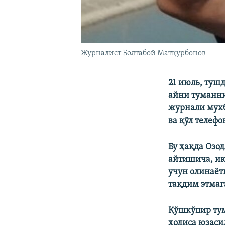
Журналист Болтабой Матқурбонов
21 июль, туш
айни туманни
журнали мухб
ва қўл телефо
Бу ҳақда Озо
айтишича, ик
учун олинаёт
тақдим этмаг
Қўшкўпир тум
ҳодиса юзаси