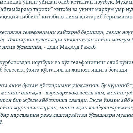
монидан унинг уйидан олиб кетилган ноутбук, Муҳа
айғамбарлар тарихи” китоби ва унинг марҳум умр й
ақиқий тиббиёт" китоби ҳалиям қайтариб берилмаган
кетилган телефонимни қайтариб беришди, лекин ноут
қ. Текшириш хулосалари чиққанидан кейин маълум б
и нима бўлишини
, - деди Маҳмуд Ражаб.
қурбоновдан ноутбуки ва қўл телефонининг олиб қўй
 бевосита ўзига қўзғатилган жиноят ишига боғлади:
нга яқин бўлган дўстларимни узоқлатиш. Бу кўриниб т
менинг ишимда - аэропорт воқеасида ҳам, менинг у
бирон бир жўяли айб топиша олмади. Энди ўзлари айб 
ейин журналистлардан, менга яқин касбдошларимизд
 бир нарсаларни режалаштираётган бўлишлари мумки
б.