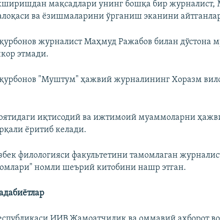
екширишдан мақсадлари унинг бошқа бир журналист,
алоқаси ва ёзишмаларини ўрганиш эканини айтганлар
қурбонов журналист Маҳмуд Ражабов билан дўстона м
кор этмади.
қурбонов "Муштум" ҳажвий журналининг Хоразм вил
лоятидаги иқтисодий ва ижтимоий муаммоларни ҳажв
рқали ёритиб келади.
бек филологияси факультетини тамомлаган журналис
ҳомлари" номли шеърий китобини нашр этган.
адабиётлар
еспубликаси ИИВ Жамоатчилик ва оммавий ахборот в