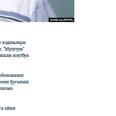
р ходимлари
т, "Муштум"
гишли ноутбук
урбоновнинг
ефони ўрганиш
ённома
га айни