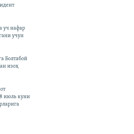
зидент
а уч нафар
гани учун
а Болтабой
ан изоҳ
от
8 июль куни
рларига