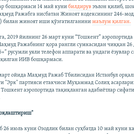
ар бошқармаси 14 май куни
билдирув
эълон қилиб, шо
ҳмуд Ражабга нисбатан Жиноят кодексининг 246-мод
) билан жиноят иши қўзғатилганини
маълум қилган.
а, 2019 йилнинг 26 март куни “Тошкент” аэропортида
аҳмуд Ражабнинг қора рангли сумкасидан чиққан 26 
5+” русумли уяли телефон аппарати ва ундаги ёзувлар с
 қилган ИИВ бошқармаси.
арт ойида Маҳмуд Ражаб Тбилисидан Истанбул орқал
и "Эрк" партияси етакчиси Муҳаммад Солиҳ асарлари
 Тошкент аэропортида тақиқланган адабиётлар сифати
.
зоқлаштириш"
 26 июль куни Озодлик билан суҳбатда 10 май куни х