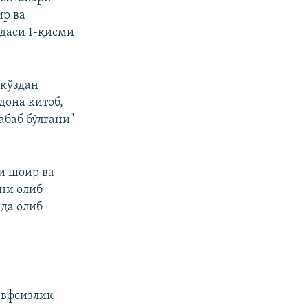
ир ва
даси 1-қисми
 кўздан
дона китоб,
абаб бўлгани"
и шоир ва
ни олиб
да олиб
авфсизлик