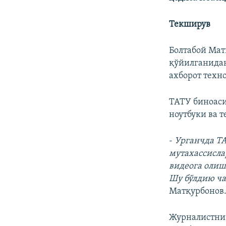
Текширув
Болтабой Мат
қўйилганидан
ахборот техн
ТАТУ биноаси
ноутбуки ва 
-
Урганчда ТА
мутахассисла
видеога олиш
Шу бўлдию ча
Матқурбонов
Журналистни