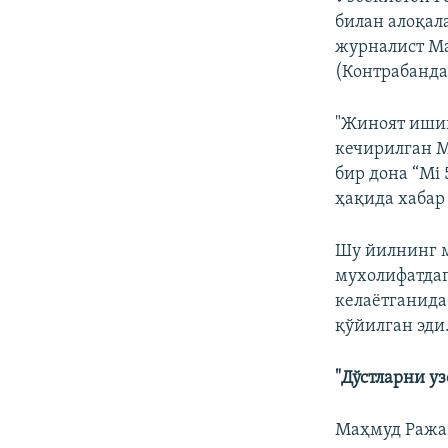
билан алоқал
журналист Ма
(Контрабанда
"Жиноят ишиг
кечирилган М
бир дона “Mi 
ҳақида хабар
Шу йилнинг м
мухолифатдаг
келаётганида
қўйилган эди
"Дўстларни у
Маҳмуд Ражаб