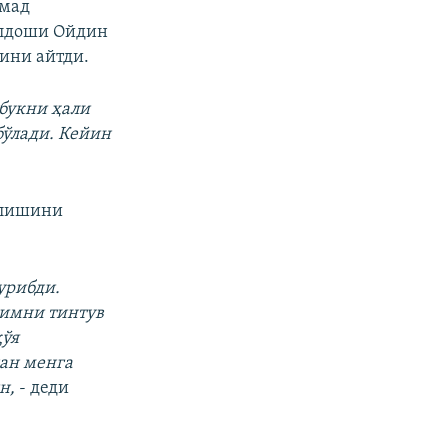
ммад
ўлдоши Ойдин
ини айтди.
букни ҳали
ўлади. Кейин
илишини
урибди.
йимни тинтув
қўя
ан менга
н,
- деди