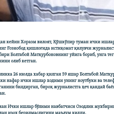
дан кейин Хоразм вилоят, Қўшкўпир туман ички ишла
нг Ғозиобод қишлоғида истиқомат қилувчи журналис
ири Болтабой Матқурбоновнинг уйига бориб, унга те
нини олиб кетган.
дликка 26 июлда хабар қилган 59 яшар Болтабой Матқ
ки нафар ички ишлар ходими унинг ноутбуки ва тел
ганини билдирган, бироқ журналистга ҳеч қандай ба
ан.
ан Ички ишлар бўлими навбатчиси Озодлик мухбири
дан изоҳ берилмаслигини маълум қилди.