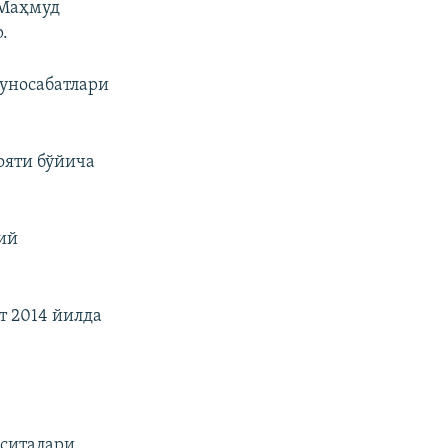
 Маҳмуд
.
уносабатлари
ояти бўйича
ий
т 2014 йилда
оситалари