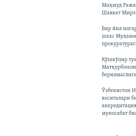
Маҳмуд Ражаб
Шавкат Мирз
Бир йил илга
шахс Муҳамма
прокуратураг
Қўшкўпир тум
Матқурбоновн
берилмаслиг
Ўзбекистон И
воситалари б
аккредитация
муносабат б