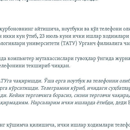
қурбоновнинг айтишича, ноутбуки ва қўл телефони ол
 икки кун ўтиб
,
23 июль куни ички ишлар ходимлари
ологиялари университети (ТАТУ) Урганч филиалига ча
да компьютер мутахассислари гувоҳлар ўнгида журн
телефонини текшириб чиққан.
ТУга чақиришди. Ўша ерга ноутбук ва телефонни олиб
рга кўрсатишди. Телеграмни кўриб, ичидаги суҳбатлар
ди. Кейин терговчига борасиз, сизни терговчи чақир
қирмадиям. Нарсаларим ички ишларда ётибди,
деди 
.
нг қўшимча қилишича, ички ишлар ходимлари телефо