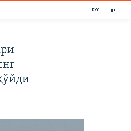
РУС
ари
инг
қўйди