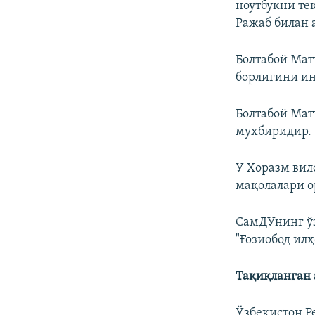
ноутбукни т
Ражаб билан 
Болтабой Мат
борлигини ин
Болтабой Мат
мухбиридир.
У Хоразм ви
мақолалари о
СамДУнинг ўз
"Ғозиобод ил
Тақиқланган 
Ўзбекистон Р