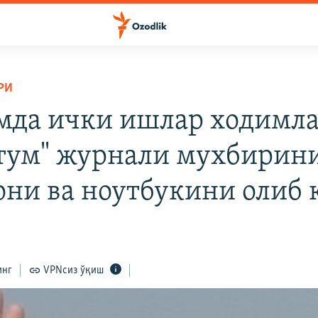
РИ
мда ички ишлар ходимл
ум" журнали мухбирин
они ва ноутбукини олиб 
инг
VPNсиз ўқиш