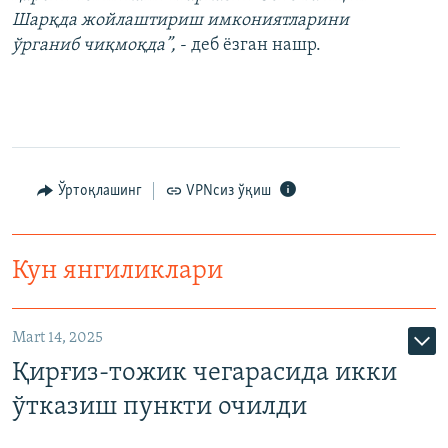
Шарқда жойлаштириш имкониятларини
ўрганиб чиқмоқда”,
- деб ёзган нашр.
Ўртоқлашинг
VPNсиз ўқиш
Кун янгиликлари
Mart 14, 2025
Қирғиз-тожик чегарасида икки
ўтказиш пункти очилди