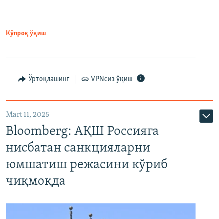
Кўпроқ ўқиш
Ўртоқлашинг
VPNсиз ўқиш
Mart 11, 2025
Bloomberg: АҚШ Россияга
нисбатан санкцияларни
юмшатиш режасини кўриб
чиқмоқда