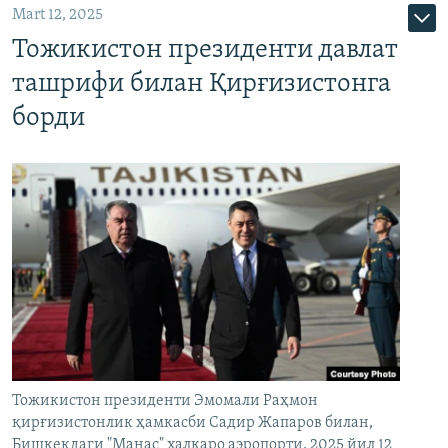
Mart 12, 2025
Тожикистон президенти давлат
ташрифи билан Қирғизистонга
борди
Тожикистон президенти Эмомали Раҳмон
қирғизистонлик ҳамкасби Садир Жапаров билан,
Бишкекдаги "Манас" халқаро аэропорти, 2025 йил 12