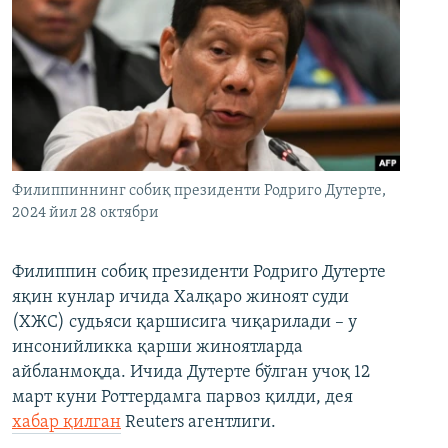
Филиппиннинг собиқ президенти Родриго Дутерте,
2024 йил 28 октябри
Филиппин собиқ президенти Родриго Дутерте
яқин кунлар ичида Халқаро жиноят суди
(ХЖС) судьяси қаршисига чиқарилади – у
инсонийликка қарши жиноятларда
айбланмоқда. Ичида Дутерте бўлган учоқ 12
март куни Роттердамга парвоз қилди, дея
хабар қилган
Reuters агентлиги.