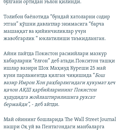
бўлгани ортидан эълон қилинди.
Толибон баёнотида “бундай хатоларни содир
этган” қўшни давлатлар зиммасига “барча
машаққат ва қийинчиликлар учун
жавобгарлик “ юклатилиши таъкидланган.
Айни пайтда Покистон расмийлари мазкур
хабарларни “ёлғон” деб атади.Покситон ташқи
ишлар вазири Шох Маҳмуд Куреши 25 май
куни парламентда қилган чиқишида “
Бош
вазир Имрон Хон раҳбарлигидаги ҳукумат ҳеч
қачон АҚШ ҳарбийларининг Покистон
ҳудудидга жойлаштирилишига рухсат
бермайди”,
- деб айтди.
Май ойининг бошларида The Wall Street Journal
нашри Оқ уй ва Пентагондаги манбаларга