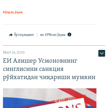
Кўпроқ ўқиш
Ўртоқлашинг
VPNсиз ўқиш
Mart 14, 2025
ЕИ Алишер Усмоновнинг
синглисини санкция
рўйхатидан чиқариши мумкин