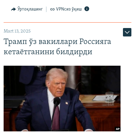
Ўртоқлашинг
VPNсиз ўқиш
Mart 13, 2025
Трамп ўз вакиллари Россияга
кетаётганини билдирди