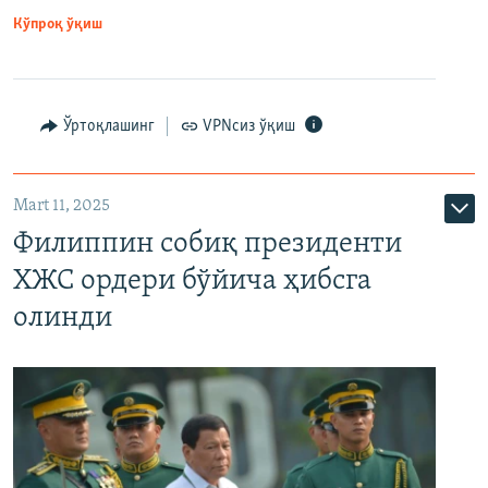
Кўпроқ ўқиш
Ўртоқлашинг
VPNсиз ўқиш
Mart 11, 2025
Филиппин собиқ президенти
ХЖС ордери бўйича ҳибсга
олинди