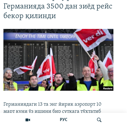
Германияда 3500 дан зиёд рейс
бекор қилинди
Германиядаги 13 та энг йирик аэропорт 10
март куни ўз ишини бир суткага тўхтатиб
қўйди. Хизмат кўрсатиш соҳаси
РУС
ходимларининг Ver.di бирлашган касаба