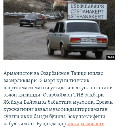
Арманистон ва Озарбайжон Ташқи ишлар
вазирликлари 13 март куни тинчлик
шартномаси матни устида иш якунланганини
эълон қилишди. Озарбайжон ТИВ раҳбари
Жейҳун Байрамов баёнотига мувофиқ, Ереван
ҳужжатнинг аввал мувофиқлаштирилмаган
сўнгги икки банди бўйича Боку таклифини
қабул қилган. Бу ҳақда ҳар
икки
мамлакат