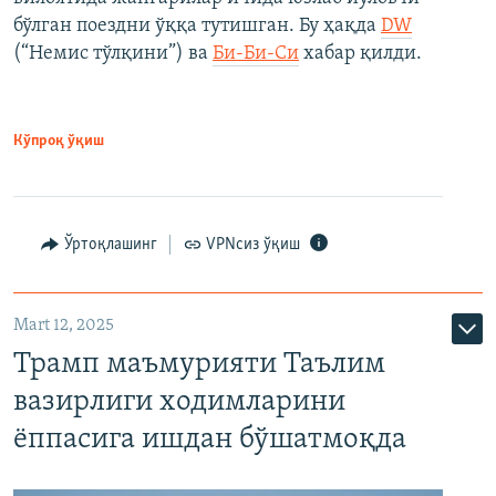
бўлган поездни ўққа тутишган. Бу ҳақда
DW
(“Немис тўлқини”) ва
Би-Би-Си
хабар қилди.
Кўпроқ ўқиш
Ўртоқлашинг
VPNсиз ўқиш
Mart 12, 2025
Трамп маъмурияти Таълим
вазирлиги ходимларини
ёппасига ишдан бўшатмоқда