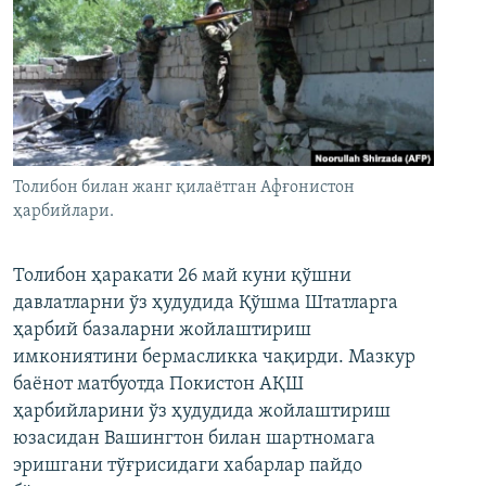
Толибон билан жанг қилаётган Афғонистон
ҳарбийлари.
Толибон ҳаракати 26 май куни қўшни
давлатларни ўз ҳудудида Қўшма Штатларга
ҳарбий базаларни жойлаштириш
имкониятини бермасликка чақирди. Мазкур
баёнот матбуотда Покистон АҚШ
ҳарбийларини ўз ҳудудида жойлаштириш
юзасидан Вашингтон билан шартномага
эришгани тўғрисидаги хабарлар пайдо