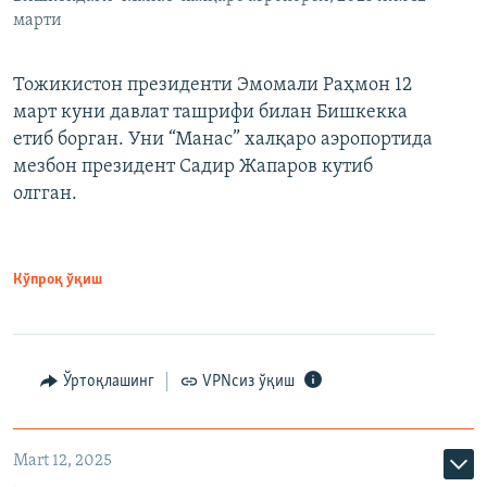
марти
Тожикистон президенти Эмомали Раҳмон 12
март куни давлат ташрифи билан Бишкекка
етиб борган. Уни “Манас” халқаро аэропортида
мезбон президент Садир Жапаров кутиб
олгган.
Кўпроқ ўқиш
Ўртоқлашинг
VPNсиз ўқиш
Mart 12, 2025