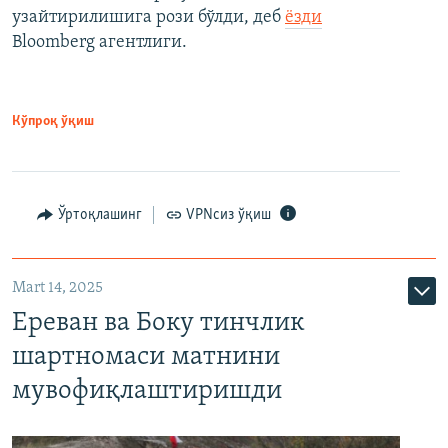
узайтирилишига рози бўлди, деб
ёзди
Bloomberg агентлиги.
Кўпроқ ўқиш
Ўртоқлашинг
VPNсиз ўқиш
Mart 14, 2025
Ереван ва Боку тинчлик
шартномаси матнини
мувофиқлаштиришди