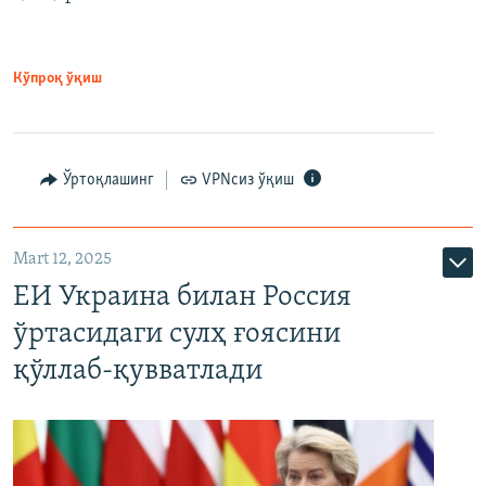
Кўпроқ ўқиш
Ўртоқлашинг
VPNсиз ўқиш
Mart 12, 2025
ЕИ Украина билан Россия
ўртасидаги сулҳ ғоясини
қўллаб-қувватлади