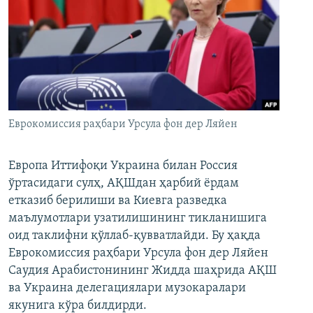
Еврокомиссия раҳбари Урсула фон дер Ляйен
Европа Иттифоқи Украина билан Россия
ўртасидаги сулҳ, АҚШдан ҳарбий ёрдам
етказиб берилиши ва Киевга разведка
маълумотлари узатилишининг тикланишига
оид таклифни қўллаб-қувватлайди. Бу ҳақда
Еврокомиссия раҳбари Урсула фон дер Ляйен
Саудия Арабистонининг Жидда шаҳрида АҚШ
ва Украина делегациялари музокаралари
якунига кўра билдирди.