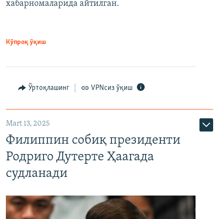
хабарномаларида айтилган.
Кўпроқ ўқиш
Ўртоқлашинг
VPNсиз ўқиш
Mart 13, 2025
Филиппин собиқ президенти
Родриго Дутерте Ҳаагада
судланади