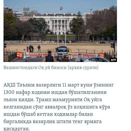
Вашингтондаги Оқ уй биноси (архив сурати)
АҚШ Таълим вазирлиги 11 март куни ўзининг
1300 нафар ходими ишдан бўшатилганини
эълон қилди. Трамп маъмурияти Оқ уйга
келганидан сўнг аввалроқ ўз хоҳишига кўра
ишдан бўшаб кетган ходимлар билан
биргаликда вазирлик штати тенг ярмига
қисқарган.