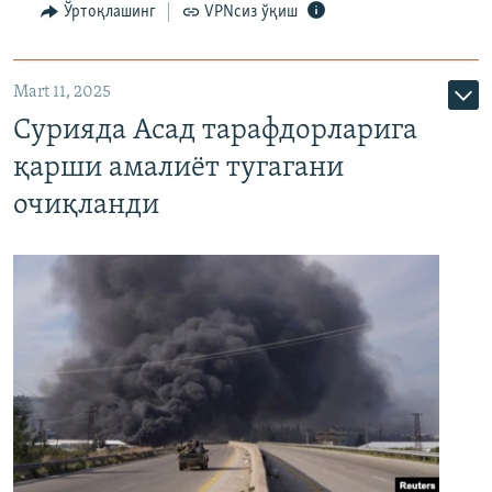
Ўртоқлашинг
VPNсиз ўқиш
Mart 11, 2025
Сурияда Асад тарафдорларига
қарши амалиёт тугагани
очиқланди