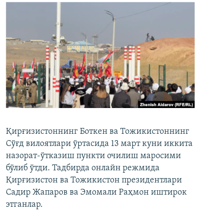
Қирғизистоннинг Боткен ва Тожикистоннинг
Сўғд вилоятлари ўртасида 13 март куни иккита
назорат-ўтказиш пункти очилиш маросими
бўлиб ўтди. Тадбирда онлайн режмида
Қирғизистон ва Тожикистон президентлари
Садир Жапаров ва Эмомали Раҳмон иштирок
этганлар.