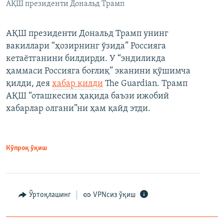
АҚШ президенти Дональд Трамп
АҚШ президенти Дональд Трамп унинг
вакиллари “ҳозирнинг ўзида” Россияга
кетаётганини билдирди. У “эндиликда
ҳаммаси Россияга боғлиқ” эканини қўшимча
қилди, дея
хабар қилди
The Guardian. Трамп
АҚШ “оташкесим ҳақида баъзи ижобий
хабарлар олгани”ни ҳам қайд этди.
Кўпроқ ўқиш
Ўртоқлашинг
VPNсиз ўқиш