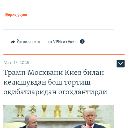
Кўпроқ ўқиш
Ўртоқлашинг
VPNсиз ўқиш
Mart 13, 2025
Трамп Москвани Киев билан
келишувдан бош тортиш
оқибатларидан огоҳлантирди