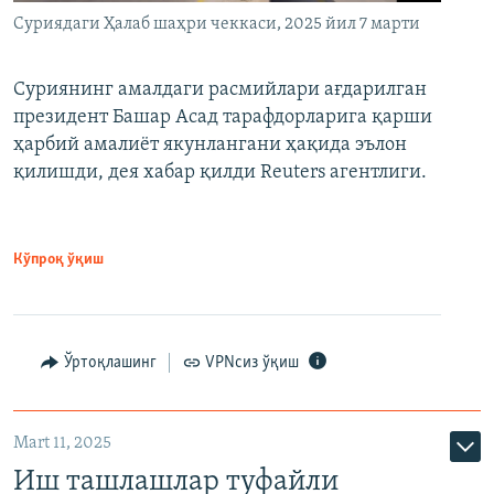
Суриядаги Ҳалаб шаҳри чеккаси, 2025 йил 7 марти
Суриянинг амалдаги расмийлари ағдарилган
президент Башар Асад тарафдорларига қарши
ҳарбий амалиёт якунлангани ҳақида эълон
қилишди, дея хабар қилди Reuters агентлиги.
Кўпроқ ўқиш
Ўртоқлашинг
VPNсиз ўқиш
Mart 11, 2025
Иш ташлашлар туфайли