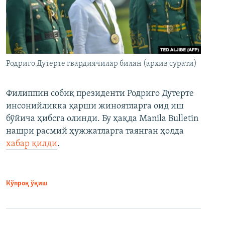
Родриго Дутерте гвардиячилар билан (архив сурати)
Филиппин собиқ президенти Родриго Дутерте
инсонийликка қарши жиноятларга оид иш
бўйича ҳибсга олинди. Бу ҳақда Manila Bulletin
нашри расмий ҳужжатларга таянган ҳолда
хабар қилди
.
Кўпроқ ўқиш