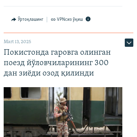
Ўртоқлашинг
VPNсиз ўқиш
Mart 13, 2025
Покистонда гаровга олинган
поезд йўловчиларининг 300
дан зиёди озод қилинди