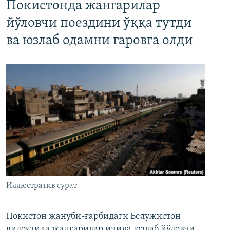
Покистонда жангарилар
йўловчи поездини ўққа тутди
ва юзлаб одамни гаровга олди
Иллюстратив сурат
Покистон жануби-ғарбидаги Белужистон
вилоятида жангарилар ичида юзлаб йўловчи