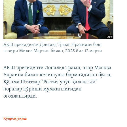
АҚШ президенти Дональд Трамп Ирландия бош
вазири Михол Мартин билан, 2025 йил 12 марти
АҚШ президенти Дональд Трамп, агар Москва
Украина билан келишувга бормайдиган бўлса,
Қўшма Штатлар “Россия учун ҳалокатли”
чоралар кўриши мумкинлигидан
огоҳлантирди.
Кўпроқ ўқиш