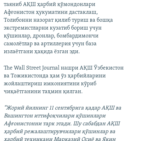
таяниб АҚШ ҳарбий қўмондонлари
Афғонистон ҳукуматини дастаклаш,
Толибонни назорат қилиб туриш ва бошқа
экстремистларни кузатиб бориш учун
қўшинлар, дронлар, бомбардимончи
самолётлар ва артиллерия учун база
излаётгани ҳақида ёзган эди.
The Wall Street Journal нашри АҚШ Ўзбекистон
ва Тожикистонда ҳам ўз ҳарбийларини
жойлаштириш имкониятини кўриб
чиқаётганини таҳмин қилган.
“Жорий йилнинг 11 сентябрига қадар АҚШ ва
Вашингтон иттифоқчилари қўшинлари
Афғонистонни тарк этади. Шу сабабдан АҚШ
ҳарбий режалаштирувчилари қўшинлар ва
ҳарбий техникани Марказий Осиё ва Яқин