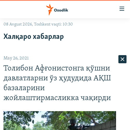
Линклар
Бош
мавзуларга
08 Avgust 2026, Toshkent vaqti: 10:30
ўтинг
OZODLIK SURISHTIRUVLARI
Асосий
Халқаро хабарлар
OZODVIDEO
навигацияга
ўтинг
OZODARXIV
Қидиришга
May 26, 2021
ўтинг
На русском
Толибон Афғонистонга қўшни
давлатларни ўз ҳудудида АҚШ
ИЖТИМОИЙ ТАРМОҚЛАР
базаларини
жойлаштирмасликка чақирди
Озодлик бошқа тилларда