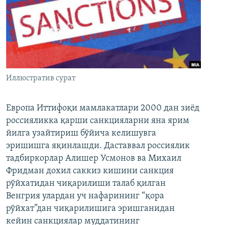
Иллюстратив сурат
Европа Иттифоқи мамлакатлари 2000 дан зиёд
россияликка қарши санкцияларни яна ярим
йилга узайтириш бўйича келишувга
эришишга яқинлашди. Даставвал россиялик
тадбиркорлар Алишер Усмонов ва Михаил
Фридман дохил саккиз кишини санкция
рўйхатидан чиқарилиши талаб қилган
Венгрия улардан уч нафарининг “қора
рўйхат”дан чиқарилишига эришганидан
кейин санкциялар муддатининг