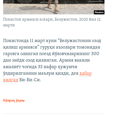
Покистон армияси аскари, Белужистон, 2025 йил 12
марти
Покистонда 11 март куни “Белужистонни озод
қилиш армияси” гуруҳи аъзолари томонидан
гаровга олинган поезд йўловчиларининг 300
дан зиёди озод қилинган. Армия вакили
амалиёт чоғида 33 нафар ҳужумчи
ўлдирилганини маълум қилди, дея
хабар
қилган
Би-Би-Си.
Кўпроқ ўқиш