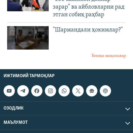
зарар" ва айбловларни рад
этган собиқ раҳбар
"Шармандали ҳокимлар?"
Бошқа мақолалар
ИЖТИМОИЙ ТАРМОҚЛАР
ОЗОДЛИК
МАЪЛУМОТ