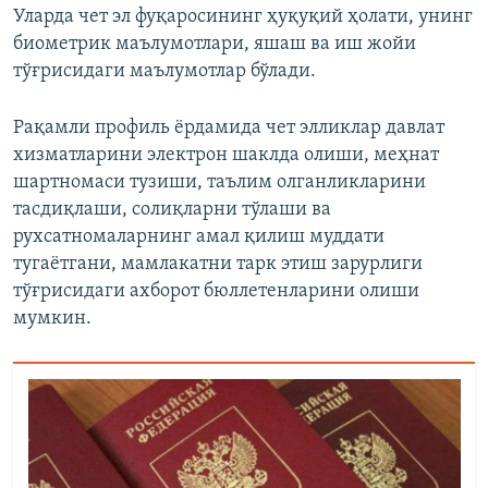
Уларда чет эл фуқаросининг ҳуқуқий ҳолати, унинг
биометрик маълумотлари, яшаш ва иш жойи
тўғрисидаги маълумотлар бўлади.
Рақамли профиль ёрдамида чет элликлар давлат
хизматларини электрон шаклда олиши, меҳнат
шартномаси тузиши, таълим олганликларини
тасдиқлаши, солиқларни тўлаши ва
рухсатномаларнинг амал қилиш муддати
тугаётгани, мамлакатни тарк этиш зарурлиги
тўғрисидаги ахборот бюллетенларини олиши
мумкин.