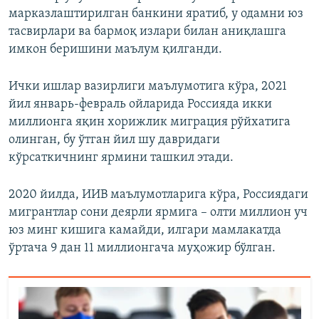
марказлаштирилган банкини яратиб, у одамни юз
тасвирлари ва бармоқ излари билан аниқлашга
имкон беришини маълум қилганди.
Ички ишлар вазирлиги маълумотига кўра, 2021
йил январь-февраль ойларида Россияда икки
миллионга яқин хорижлик миграция рўйхатига
олинган, бу ўтган йил шу давридаги
кўрсаткичнинг ярмини ташкил этади.
2020 йилда, ИИВ маълумотларига кўра, Россиядаги
мигрантлар сони деярли ярмига – олти миллион уч
юз минг кишига камайди, илгари мамлакатда
ўртача 9 дан 11 миллионгача муҳожир бўлган.