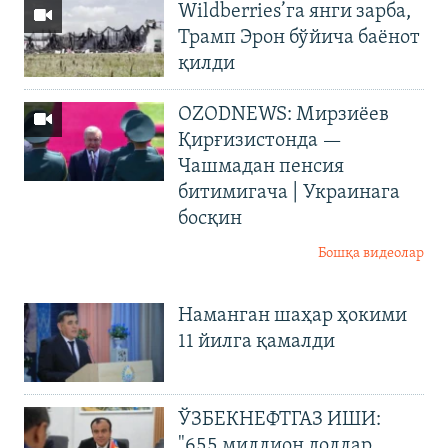
Wildberries’га янги зарба,
Трамп Эрон бўйича баёнот
қилди
OZODNEWS: Мирзиёев
Қирғизистонда —
Чашмадан пенсия
битимигача | Украинага
босқин
Бошқа видеолар
Наманган шаҳар ҳокими
11 йилга қамалди
ЎЗБЕКНЕФТГАЗ ИШИ:
"655 миллион доллар