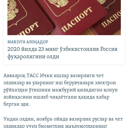
МАВЗУГА АЛОҚАДОР
2020 йилда 23 минг ўзбекистонлик Россия
фуқаролигини олди
Аввалроқ ТАСС Ички ишлар вазирлиги чет
элликлар ва уларнинг иш берувчилари электрон
рўйхатдан ўтишини мажбурий қиладиган қонун
лойиҳасини ишлаб чиқаётгани ҳақида хабар
берган эди.
Ундан олдин, ноябрь ойида вазирлик руслар ва чет
элликлар учун биометрик маълумотларнинг