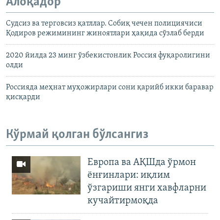
Алоқадор
Судсиз ва терговсиз қатллар. Собиқ чечен полициячиси
Қодиров режимининг жиноятлари ҳақида сўзлаб берди
2020 йилда 23 минг ўзбекистонлик Россия фуқаролигини
олди
Россияда меҳнат муҳожирлари сони қарийб икки баравар
қисқарди
Кўрмай қолган бўлсангиз
Европа ва АҚШда ўрмон
ёнғинлари: иқлим
ўзгариши янги хавфларни
кучайтирмоқда