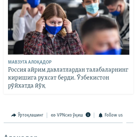
МАВЗУГА АЛОҚАДОР
Россия айрим давлатлардан талабаларнинг
киришига рухсат берди. Ўзбекистон
рўйхатда йўқ
Ўртоқлашинг
VPNсиз ўқиш
Follow us