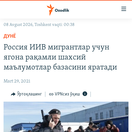
Линклар
Бош
мавзуларга
08 Avgust 2026, Toshkent vaqti: 00:38
ўтинг
OZODLIK SURISHTIRUVLARI
Асосий
ДУНË
OZODVIDEO
навигацияга
Россия ИИВ мигрантлар учун
ўтинг
OZODARXIV
ягона рақамли шахсий
Қидиришга
ўтинг
маълумотлар базасини яратади
На русском
Mart 29, 2021
ИЖТИМОИЙ ТАРМОҚЛАР
Ўртоқлашинг
VPNсиз ўқиш
Озодлик бошқа тилларда