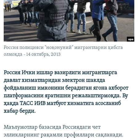
Россия полицияси "ноқонуний" мигрантларни ҳибсга
олмоқда - 14 октябрь, 2013
Россия Ички ишлар вазирлиги мигрантларга
давлат хизматларидан электрон шаклда
фойдаланиш имконини берадиган ягона ахборот
платформасини яратишни режалаштирмоқда. Бу
ҳақда ТАСС ИИВ матбуот хизматига асосланиб
хабар берди.
Маълумотлар базасида Россиядаги чет
элликларнинг рақамли профиллари сақланади.