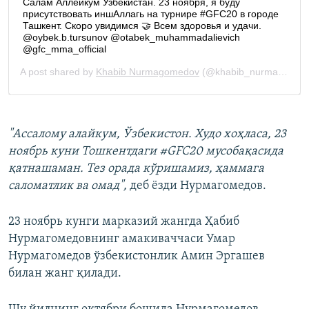
"Ассалому алайкум, Ўзбекистон. Худо хоҳласа, 23
ноябрь куни Тошкентдаги #GFC20 мусобақасида
қатнашаман. Тез орада кўришамиз, ҳаммага
саломатлик ва омад",
деб ёзди Нурмагомедов.
23 ноябрь кунги марказий жангда Ҳабиб
Нурмагомедовнинг амакиваччаси Умар
Нурмагомедов ўзбекистонлик Амин Эргашев
билан жанг қилади.