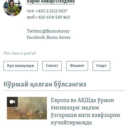
Барно Анвар/Озодлик
тел: +420 2 2112 3437
моб:+420 608 549 460
Twitter:@BarnoAnvar
Facebook: Barno Anvar
This item is part of
Кун мавзулари
Сиёсат
Жамият
Спорт
Кўрмай қолган бўлсангиз
Европа ва АҚШда ўрмон
ёнғинлари: иқлим
ўзгариши янги хавфларни
кучайтирмоқда