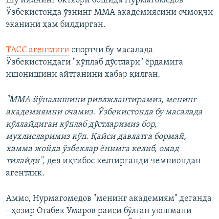
Шу йилнинг октябри бошида Нурмагомедов
Ўзбекистонда ўзнинг ММА академиясини очмоқчи
эканини ҳам билдирган.
ТАСС агентлиги
спортчи бу масалада
Ўзбекистондаги "кўплаб дўстлари" ёрдамига
ишонишини айтганини хабар қилган.
"ММА йўналишини ривлжлантирамиз, менинг
академиямни очамиз. Ўзбекистонда бу масалада
қўллайдиган кўплаб дўстларимиз бор,
мухлисларимиз кўп. Қайси давлатга бормай,
ҳамма жойда ўзбеклар ёнимга келиб, омад
тилайди",
дея иқтибос келтирганди чемпиондан
агентлик.
Аммо, Нурмагомедов "менинг академиям" деганда
- ҳозир Отабек Умаров раиси бўлган уюшмани