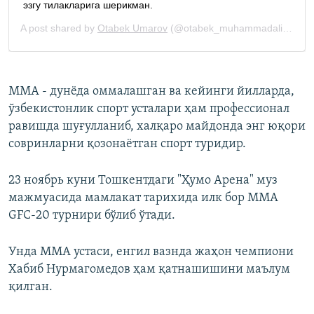
ММA - дунёда оммалашган ва кейинги йилларда,
ўзбекистонлик спорт усталари ҳам профессионал
равишда шуғулланиб, халқаро майдонда энг юқори
совринларни қозонаётган спорт туридир.
23 ноябрь куни Тошкентдаги "Ҳумо Арена" муз
мажмуасида мамлакат тарихида илк бор ММA
GFC-20 турнири бўлиб ўтади.
Унда ММА устаси, енгил вазнда жаҳон чемпиони
Хабиб Нурмагомедов ҳам қатнашишини маълум
қилган.