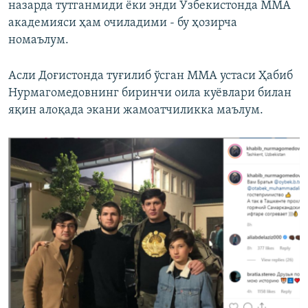
назарда тутганмиди ёки энди Ўзбекистонда ММА
академияси ҳам очиладими - бу ҳозирча
номаълум.
Асли Доғистонда туғилиб ўсган ММА устаси Ҳабиб
Нурмагомедовнинг биринчи оила куёвлари билан
яқин алоқада экани жамоатчиликка маълум.