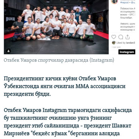
Отабек Умаров спортчилар даврасида (Instagram)
Президентнинг кичик куёви Отабек Умаров
Ўзбекистонда янги очилган ММА ассоциацияси
президенти бўлди.
Отабек Умаров Instagram тармоғидаги саҳифасида
бу ташкилотнинг очилишию унга ўзининг
президент этиб сайланишида - президент Шавкат
Мирзиёев "
беқиёс кўмак
"
берганини алоҳида