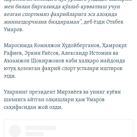
мен билан биргаликда қўллаб-қувватлаш учун
келган спортимиз фахрийларига эса алоҳида
миннатдорчилик билдираман",
деб ёзди Отабек
Умаров.
Маросимда Комилжон Худойберганов, Ҳамроқул
Рафиев, Эркин Ғиёсов, Александр Истомин ва
Аъзамжон Шокиржонов каби халқаро майдонда
ютуқ қозонган фахрий спорт усталари иштирок
этди.
Уларнинг президент Мирзиёев ва унинг куёви
шаънига айтган олқишлари ҳам Умаров
саҳифасидан жой олди.