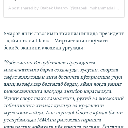
Умаров янги лавозимга тайинланишида президент
- қайинотаси Шавкат Мирзиёевнинг кўмаги
беқиёс эканини алоҳида урғулади:
"Ўзбекистон Республикаси Президенти
мамлакатимиз барча соҳаларда, хусусан, спортда
сифат жиҳатидан янги босқичга кўтарилиши учун
аниқ вазифалар белгилаб берди, айни чоғда унинг
ривожланишига алоҳида эътибор қаратмоқда.
Чунки спорт шахс камолотига, руҳий ва жисмоний
тобланишига хизмат қилади ва иродасини
мустаҳкамлайди. Ана шундай беқиёс кўмак бизни
республикада ММАни ривожлантиришга
қаратилган лойиҳага қўл уришга ундади. Ёшларни