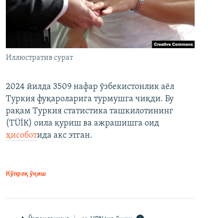
Иллюстратив сурат
2024 йилда 3509 нафар ўзбекистонлик аёл
Туркия фуқароларига турмушга чиқди. Бу
рақам Туркия статистика ташкилотининг
(ТÜİК) оила қуриш ва ажрашишга оид
ҳисобот
ида акс этган.
Кўпроқ ўқиш