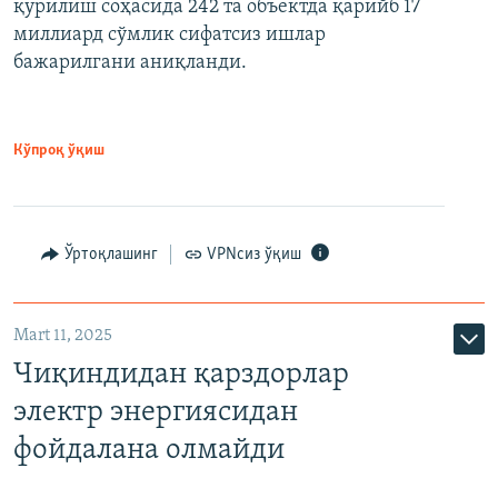
қурилиш соҳасида 242 та объектда қарийб 17
миллиард сўмлик сифатсиз ишлар
бажарилгани аниқланди.
Кўпроқ ўқиш
Ўртоқлашинг
VPNсиз ўқиш
Mart 11, 2025
Чиқиндидан қарздорлар
электр энергиясидан
фойдалана олмайди