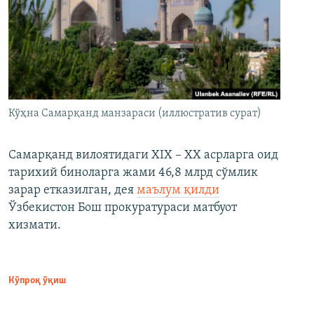
Кўҳна Самарқанд манзараси (иллюстратив сурат)
Самарқанд вилоятидаги XIX – XX асрларга оид
тарихий биноларга жами 46,8 млрд сўмлик
зарар етказилган, дея
маълум қилди
Ўзбекистон Бош прокуратураси матбуот
хизмати.
Кўпроқ ўқиш