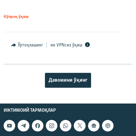
Кўпроқ ўқиш
Ўртоқлашинг
VPNсиз ўқиш
Давомини ўқинг
ИЖТИМОИЙ ТАРМОҚЛАР