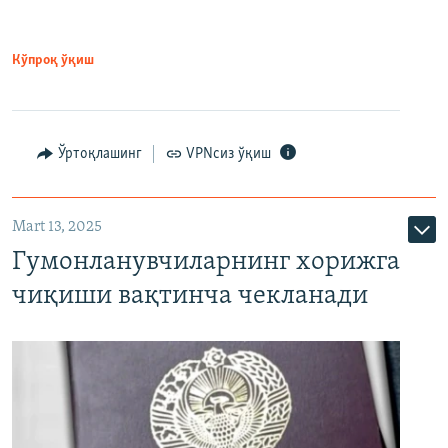
Кўпроқ ўқиш
Ўртоқлашинг
VPNсиз ўқиш
Mart 13, 2025
Гумонланувчиларнинг хорижга
чиқиши вақтинча чекланади