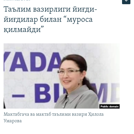
Таълим вазирлиги йиғди-
йиғдилар билан “муроса
қилмайди”
Мактабгача ва мактаб таълими вазири Ҳилола
Умарова