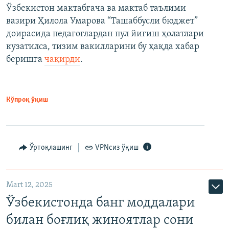
Ўзбекистон мактабгача ва мактаб таълими
вазири Ҳилола Умарова “Ташаббусли бюджет”
доирасида педагоглардан пул йиғиш ҳолатлари
кузатилса, тизим вакилларини бу ҳақда хабар
беришга
чақирди
.
Кўпроқ ўқиш
Ўртоқлашинг
VPNсиз ўқиш
Mart 12, 2025
Ўзбекистонда банг моддалари
билан боғлиқ жиноятлар сони