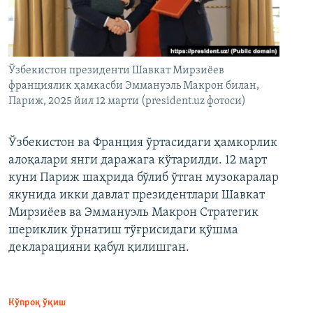
Ўзбекистон президенти Шавкат Мирзиёев
франциялик ҳамкасби Эммануэль Макрон билан,
Париж, 2025 йил 12 марти (president.uz фотоси)
Ўзбекистон ва Франция ўртасидаги ҳамкорлик
алоқалари янги даражага кўтарилди. 12 март
куни Париж шаҳрида бўлиб ўтган музокаралар
якунида икки давлат президентлари Шавкат
Мирзиёев ва Эммануэль Макрон Стратегик
шериклик ўрнатиш тўғрисидаги қўшма
декларацияни қабул қилишган.
Кўпроқ ўқиш