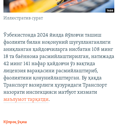
Иллюстратив сурат
Ўзбекистонда 2024 йилда йўловчи ташиш
фаолияти билан ноқонуний шуғулланганлиги
аниқланган ҳайдовчиларга нисбатан 108 минг
18 та баённома расмийлаштирилган, натижада
42 минг 141 нафар ҳайдовчи ўз вақтида
лицензия варақасини расмийлаштириб,
фаолиятини қонунийлаштирган. Бу ҳақда
Транспорт вазирлиги ҳузуридаги Транспорт
назорати инспекцияси матбуот хизмати
маълумот тарқатди
.
Кўпроқ ўқиш