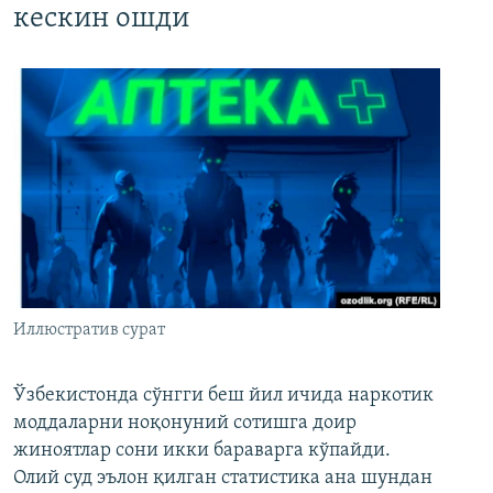
кескин ошди
Иллюстратив сурат
Ўзбекистонда сўнгги беш йил ичида наркотик
моддаларни ноқонуний сотишга доир
жиноятлар сони икки бараварга кўпайди.
Олий суд эълон қилган статистика ана шундан