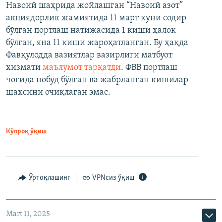
Навоий шаҳрида жойлашган “Навоий азот”
акциядорлик жамиятида 11 март куни содир
бўлган портлаш натижасида 1 киши ҳалок
бўлган, яна 11 киши жароҳатланган. Бу ҳақда
Фавқулодда вазиятлар вазирлиги матбуот
хизмати
маълумот тарқатди
. ФВВ портлаш
чоғида нобуд бўлган ва жабрланган кишилар
шахсини очиқлаган эмас.
Кўпроқ ўқиш
Ўртоқлашинг
VPNсиз ўқиш
Mart 11, 2025