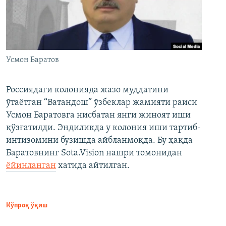
Усмон Баратов
Россиядаги колонияда жазо муддатини
ўтаётган “Ватандош” ўзбеклар жамияти раиси
Усмон Баратовга нисбатан янги жиноят иши
қўзғатилди. Эндиликда у колония иши тартиб-
интизомини бузишда айбланмоқда. Бу ҳақда
Баратовнинг Sota.Vision нашри томонидан
ёйинланган
хатида айтилган.
Кўпроқ ўқиш