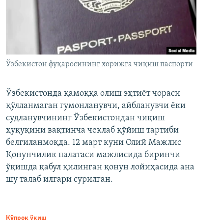
Ўзбекистон фуқаросининг хорижга чиқиш паспорти
Ўзбекистонда қамоққа олиш эҳтиёт чораси
қўлланмаган гумонланувчи, айбланувчи ёки
судланувчининг Ўзбекистондан чиқиш
ҳуқуқини вақтинча чеклаб қўйиш тартиби
белгиланмоқда. 12 март куни Олий Мажлис
Қонунчилик палатаси мажлисида биринчи
ўқишда қабул қилинган қонун лойиҳасида ана
шу талаб илгари сурилган.
Кўпроқ ўқиш