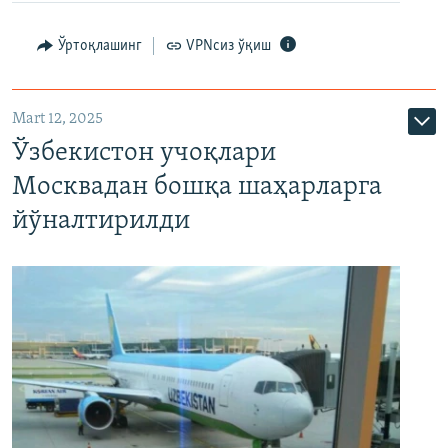
Ўртоқлашинг
VPNсиз ўқиш
Mart 12, 2025
Ўзбекистон учоқлари
Москвадан бошқа шаҳарларга
йўналтирилди