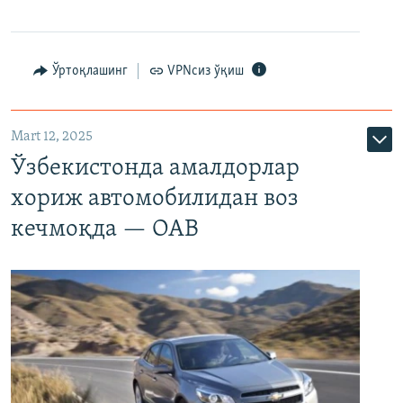
Ўртоқлашинг
VPNсиз ўқиш
Mart 12, 2025
Ўзбекистонда амалдорлар
хориж автомобилидан воз
кечмоқда — ОАВ