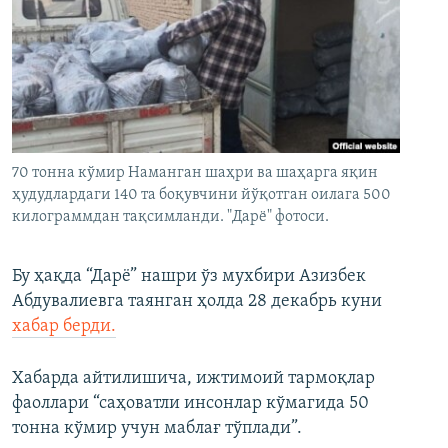
70 тонна кўмир Наманган шаҳри ва шаҳарга яқин
ҳудудлардаги 140 та боқувчини йўқотган оилага 500
килограммдан тақсимланди. "Дарё" фотоси.
Бу ҳақда “Дарё” нашри ўз мухбири Азизбек
Абдувалиевга таянган ҳолда 28 декабрь куни
хабар берди.
Хабарда айтилишича, ижтимоий тармоқлар
фаоллари “саҳоватли инсонлар кўмагида 50
тонна кўмир учун маблағ тўплади”.