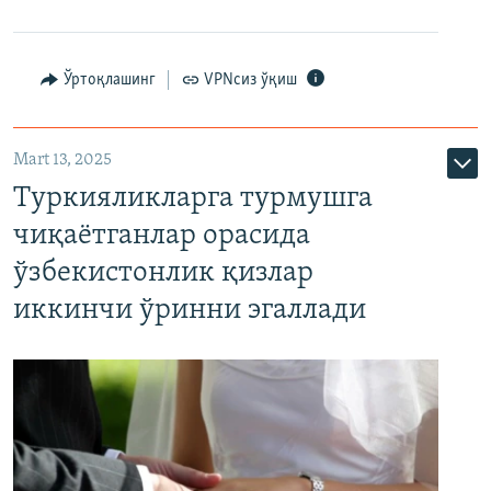
Ўртоқлашинг
VPNсиз ўқиш
Mart 13, 2025
Туркияликларга турмушга
чиқаётганлар орасида
ўзбекистонлик қизлар
иккинчи ўринни эгаллади