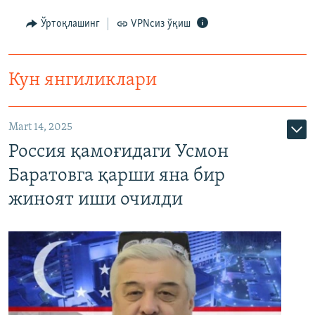
Ўртоқлашинг
VPNсиз ўқиш
Кун янгиликлари
Mart 14, 2025
Россия қамоғидаги Усмон
Баратовга қарши яна бир
жиноят иши очилди