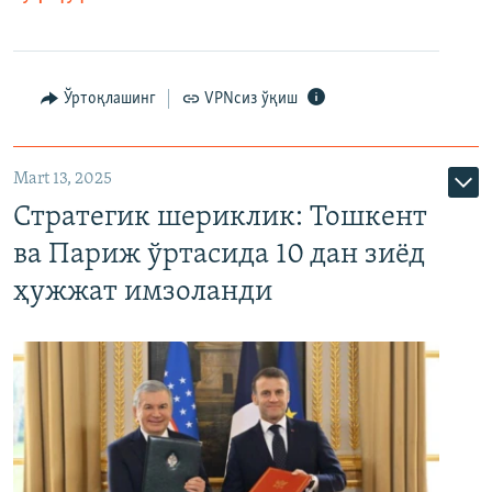
Ўртоқлашинг
VPNсиз ўқиш
Mart 13, 2025
Стратегик шериклик: Тошкент
ва Париж ўртасида 10 дан зиёд
ҳужжат имзоланди