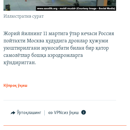
Иллюстратив сурат
Жорий йилнинг 11 мартига ўтар кечаси Россия
пойтахти Москва ҳудудига дронлар ҳужуми
уюштирилгани муносабати билан бир қатор
самолётлар бошқа аэродромларга
қўндиригган.
Кўпроқ ўқиш
Ўртоқлашинг
VPNсиз ўқиш