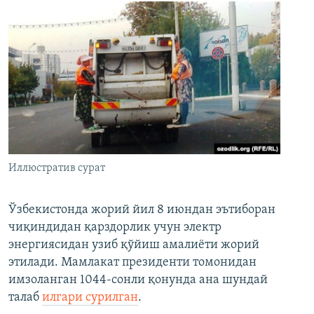
Иллюстратив сурат
Ўзбекистонда жорий йил 8 июндан эътиборан
чиқиндидан қарздорлик учун электр
энергиясидан узиб қўйиш амалиёти жорий
этилади. Мамлакат президенти томонидан
имзоланган 1044-сонли қонунда ана шундай
талаб
илгари сурилган
.