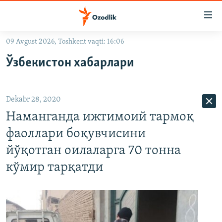
Линклар
Бош
мавзуларга
09 Avgust 2026, Toshkent vaqti: 16:06
ўтинг
OZODLIK SURISHTIRUVLARI
Асосий
Ўзбекистон хабарлари
OZODVIDEO
навигацияга
ўтинг
OZODARXIV
Қидиришга
Dekabr 28, 2020
ўтинг
На русском
Наманганда ижтимоий тармоқ
фаоллари боқувчисини
ИЖТИМОИЙ ТАРМОҚЛАР
йўқотган оилаларга 70 тонна
кўмир тарқатди
Озодлик бошқа тилларда