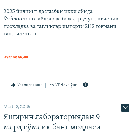
2025 йилнинг дастлабки икки ойида
Ўзбекистонга аёллар ва болалар учун гигиеник
прокладка ва тагликлар импорти 2112 тоннани
ташкил этган.
Кўпроқ ўқиш
Ўртоқлашинг
VPNсиз ўқиш
Mart 13, 2025
Яширин лабораториядан 9
млрд сўмлик банг моддаси