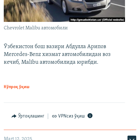
Chevrolet Malibu автомобили
Ўзбекистон бош вазири Абдулла Арипов
Mercedes-Benz хизмат автомобилидан воз
кечиб, Malibu автомобилида юрибди.
Кўпроқ ўқиш
Ўртоқлашинг
VPNсиз ўқиш
Mart 12, 2025