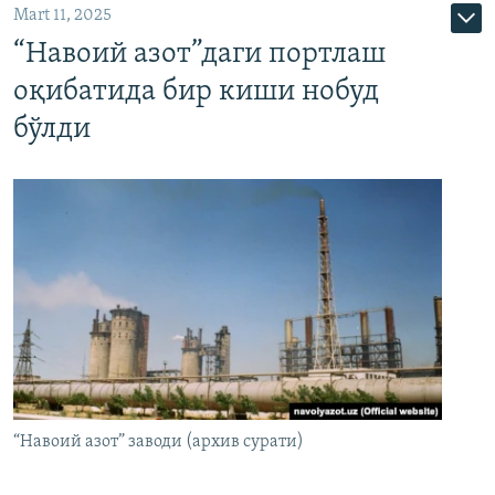
Mart 11, 2025
“Навоий азот”даги портлаш
оқибатида бир киши нобуд
бўлди
“Навоий азот” заводи (архив сурати)