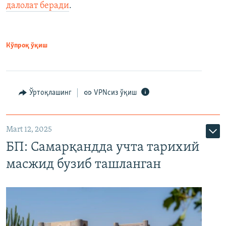
далолат беради
.
Кўпроқ ўқиш
Ўртоқлашинг
VPNсиз ўқиш
Mart 12, 2025
БП: Самарқандда учта тарихий
масжид бузиб ташланган