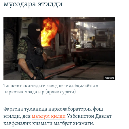
мусодара этилди
Тошкент яқинидаги завод печида ёқилаётган
наркотик моддалар (архив сурати)
Фарғона туманида нарколаборатория фош
этилди, дея
маълум қилди
Ўзбекистон Давлат
хавфсизлик хизмати матбуот хизмати.