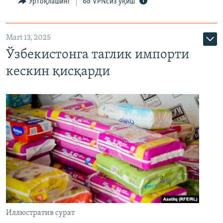
Ўртоқлашинг
VPNсиз ўқиш
Mart 13, 2025
Ўзбекистонга таглик импорти
кескин қисқарди
Иллюстратив сурат