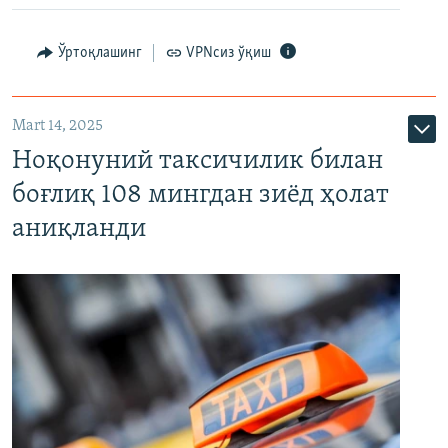
Ўртоқлашинг
VPNсиз ўқиш
Mart 14, 2025
Ноқонуний таксичилик билан
боғлиқ 108 мингдан зиёд ҳолат
аниқланди