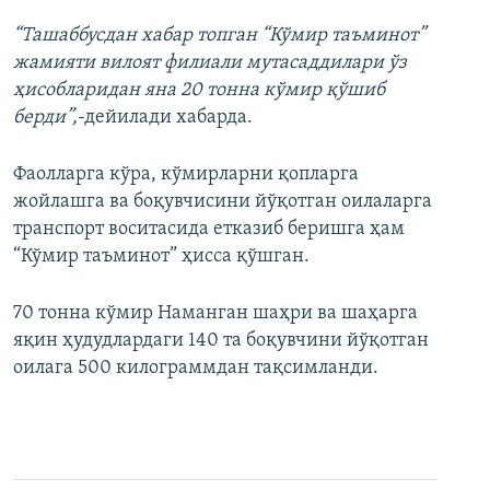
“Ташаббусдан хабар топган “Кўмир таъминот”
жамияти вилоят филиали мутасаддилари ўз
ҳисобларидан яна 20 тонна кўмир қўшиб
берди”,
-дейилади хабарда.
Фаолларга кўра, кўмирларни қопларга
жойлашга ва боқувчисини йўқотган оилаларга
транспорт воситасида етказиб беришга ҳам
“Кўмир таъминот” ҳисса қўшган.
70 тонна кўмир Наманган шаҳри ва шаҳарга
яқин ҳудудлардаги 140 та боқувчини йўқотган
оилага 500 килограммдан тақсимланди.