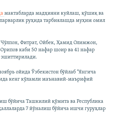
да
мактабларда мадҳияни куйлаш, қўшиқ ва
парварлик руҳида тарбиялашда муҳим омил
 Чўлпон, Фитрат, Ойбек, Ҳамид Олимжон,
Орипов каби 50 нафар шоир ва 41 нафар
 эшиттирилади.
ябрь ойида Ўзбекистон бўйлаб “Янгича
тида кенг кўламли маънавий-маърифий
зиш бўйича Ташкилий қўмита ва Республика
ҳаллаларда 7 йўналиш бўйича ишчи гуруҳлар