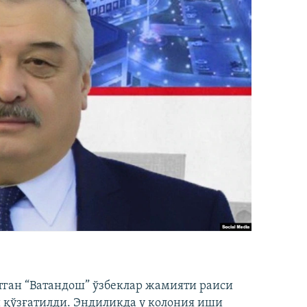
тган “Ватандош” ўзбеклар жамияти раиси
 қўзғатилди. Эндиликда у колония иши