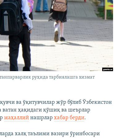
танпарварлик руҳида тарбиялашга хизмат
увчи ва ўқитувчилар жўр бўлиб Ўзбекистон
а ватан ҳақидаги қўшиқ ва шеърлар
ор
маҳаллий
нашрлар
хабар берди
.
арда халқ таълими вазири ўринбосари