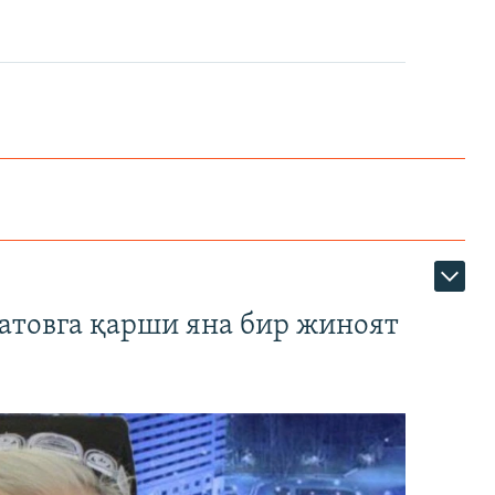
атовга қарши яна бир жиноят