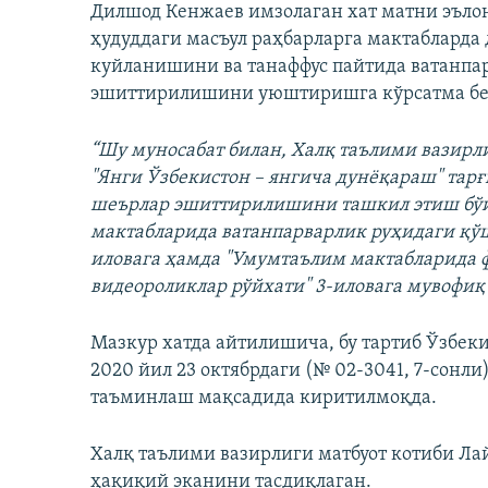
Дилшод Кенжаев имзолаган хат матни эълон
ҳудуддаги масъул раҳбарларга мактабларда
куйланишини ва танаффус пайтида ватанпа
эшиттирилишини уюштиришга кўрсатма бе
“Шу муносабат билан, Халқ таълими вазир
"Янги Ўзбекистон – янгича дунёқараш" тар
шеърлар эшиттирилишини ташкил этиш бўйи
мактабларида ватанпарварлик руҳидаги қўш
иловага ҳамда "Умумтаълим мактабларида 
видеороликлар рўйхати" 3-иловага мувофиқ
Мазкур хатда айтилишича, бу тартиб Ўзбе
2020 йил 23 октябрдаги (№ 02-3041, 7-сон
таъминлаш мақсадида киритилмоқда.
Халқ таълими вазирлиги матбуот котиби Ла
ҳақиқий эканини тасдиқлаган.