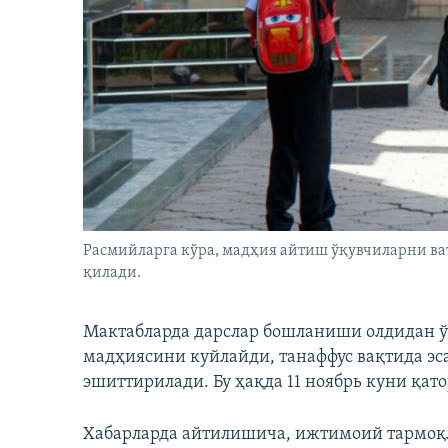
Расмийларга кўра, мадҳия айтиш ўқувчиларни ва
қилади.
Мактабларда дарслар бошланиши олдидан ўқ
мадҳиясини куйлайди, танаффус вақтида эс
эшиттирилади. Бу ҳақда 11 ноябрь куни қат
Хабарларда айтилишича, ижтимоий тармоқл