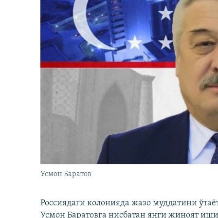
Усмон Баратов
Россиядаги колонияда жазо муддатини ўтаё
Усмон Баратовга нисбатан янги жиноят иши