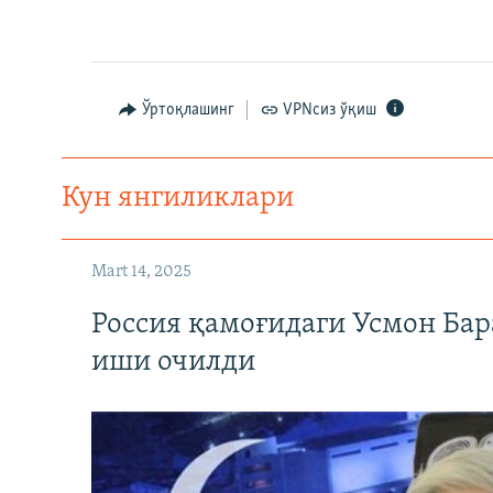
Ўртоқлашинг
VPNсиз ўқиш
Кун янгиликлари
Mart 14, 2025
Россия қамоғидаги Усмон Бар
иши очилди