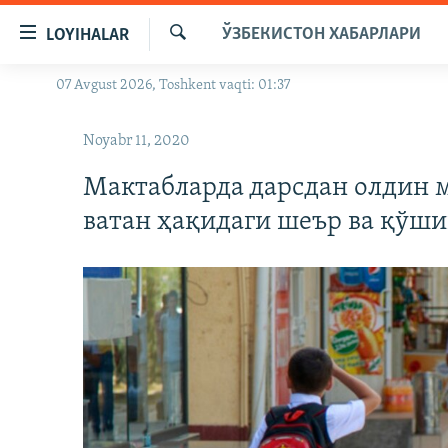
Линклар
ЎЗБЕКИСТОН ХАБАРЛАРИ
LOYIHALAR
Бош
мавзуларга
Излаш
07 Avgust 2026, Toshkent vaqti: 01:37
OZODLIK SURISHTIRUVLARI
ўтинг
Асосий
OZODVIDEO
Noyabr 11, 2020
навигацияга
OZODARXIV
ўтинг
Мактабларда дарсдан олдин 
Қидиришга
ватан ҳақидаги шеър ва қўш
ўтинг