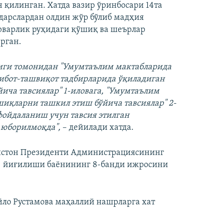
 қилинган. Хатда вазир ўринбосари 14та
 дарслардан олдин жўр бўлиб мадҳия
рварлик руҳидаги қўшиқ ва шеърлар
рган.
лиги томонидан "Умумтаълим мактабларида
ғибот-ташвиқот тадбирларида ўқиладиган
ча тавсиялар" 1-иловага, "Умумтаълим
иқларни ташкил этиш бўйича тавсиялар" 2-
фойдаланиш учун тавсия этилган
 юборилмоқда",
– дейилади хатда.
кистон Президенти Администрациясининг
ли) йиғилиши баёнининг 8-банди ижросини
йло Рустамова маҳаллий нашрларга хат