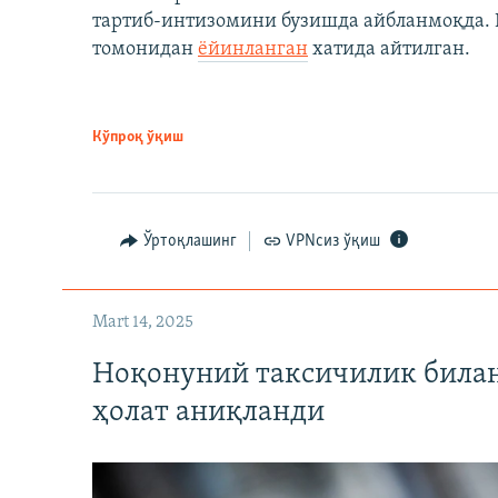
тартиб-интизомини бузишда айбланмоқда. Б
томонидан
ёйинланган
хатида айтилган.
Кўпроқ ўқиш
Ўртоқлашинг
VPNсиз ўқиш
Mart 14, 2025
Ноқонуний таксичилик билан
ҳолат аниқланди