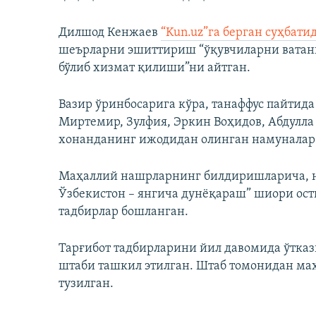
Дилшод Кенжаев
“Kun.uz”га берган суҳбати
шеърларни эшиттириш “ўқувчиларни ватан
бўлиб хизмат қилиши”ни айтган.
Вазир ўринбосарига кўра, танаффус пайтида
Миртемир, Зулфия, Эркин Воҳидов, Абдулла 
хонанданинг ижодидан олинган намуналар
Маҳаллий нашрларнинг билдиришларича, но
Ўзбекистон – янгича дунёқараш” шиори ос
тадбирлар бошланган.
Тарғибот тадбирларини йил давомида ўтка
штаби ташкил этилган. Штаб томонидан ма
тузилган.