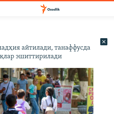
мадҳия айтилади, танаффусда
иқлар эшиттирилади