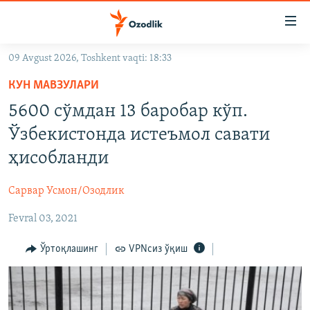
Линклар
Бош
мавзуларга
09 Avgust 2026, Toshkent vaqti: 18:33
ўтинг
OZODLIK SURISHTIRUVLARI
Асосий
КУН МАВЗУЛАРИ
OZODVIDEO
навигацияга
5600 сўмдан 13 баробар кўп.
ўтинг
OZODARXIV
Ўзбекистонда истеъмол савати
Қидиришга
ўтинг
ҳисобланди
На русском
Сарвар Усмон/Озодлик
ИЖТИМОИЙ ТАРМОҚЛАР
Fevral 03, 2021
Ўртоқлашинг
VPNсиз ўқиш
Озодлик бошқа тилларда