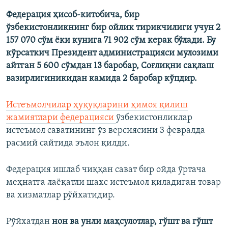
Федерация ҳисоб-китобича, бир
ўзбекистонликнинг бир ойлик тирикчилиги учун
2
157 070 сўм ёки кунига 71 902 сўм керак бўлади. Бу
кўрсаткич Президент администрацияси мулозими
айтган 5 600 сўмдан 13 баробар, Соғлиқни сақлаш
вазирлигиникидан камида 2 баробар кўпдир.
Истеъмолчилар ҳуқуқларини ҳимоя қилиш
жамиятлари федерацияси
ўзбекистонликлар
истеъмол саватининг ўз версиясини 3 февралда
расмий сайтида эълон қилди.
Федерация ишлаб чиққан сават бир ойда ўртача
меҳнатга лаёқатли шахс истеъмол қиладиган товар
ва хизматлар рўйхатидир.
Рўйхатдан
нон ва унли маҳсулотлар, гўшт ва гўшт