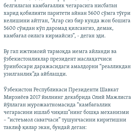
белгилаган камбағаллик чегарасига нисбатан
харид қобилияти паритети айнан 5600 сўмга тўғри
келишини айтган, “Агар сиз бир кунда жон бошига
5600 сўмдан кўп даромад қилсангиз, демак,
камбағал оилага кирмайсиз”, - деган эди.
Бу гап ижтимоий тармоқда мемга айланди ва
ўзбекистонликлар президент маслаҳатчиси
ўринбосари даражасидаги амалдорни “реалликдан
узилганлик”да айблашди.
Ўзбекистон Республикаси Президенти Шавкат
Мирзиёев 2017 йилнинг декабрида Олий Мажлисга
йўллаган мурожаатномасида “камбағаллик
чегарасини ишлаб чиқиш”нинг бошқа механизми
– “истеъмол саватчаси” тушунчасини киритишни
таклиф қилар экан, бундай деган: