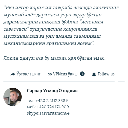
“Биз илғор хорижий тажриба асосида аҳолининг
муносиб ҳаёт даражаси учун зарур бўлган
даромадларни аниқлаш бўйича “истеъмол
саватчаси” тушунчасини қонунчиликда
мустаҳкамлаш ва уни амалда таъминлаш
механизмларини яратишимиз лозим”.
Лекин ҳанузгача бу масала ҳал бўлган эмас.
Ўртоқлашинг
VPNсиз ўқиш
Follow us
Сарвар Усмон/Озодлик
тел: +420 2 2112 3389
моб: +420 724 174 909
skype:sarvarusmon64