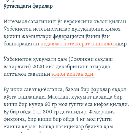
ўртасидаги фарқлар
Истеъмол саватининг ўз версиясини эълон қилган
Ўзбекистон истеъмолчилар ҳуқуқларини ҳимоя
қилиш жамиятлари федерацияси ўзини ўзи
бошқарадиган
нодавлат нотижорат ташкилоти
дир.
Ўзбекистон ҳукумати ҳам (Соғлиқни сақлаш
вазирлиги) 2020 йил декабрининг охирида
истеъмол саватини
эълон қилган эди.
Бу икки сават қиёсланса, баъзи бир фарқлар яққол
кўзга ташланади. Масалан, ҳукумат наздида бир
киши бир кунда 60 гр мол гўшти еса кифоя қилади.
Бу бир ойда 1 кг 800 гр деганидир. Федерация
фикрича, бир киши бир ойда 4 кг мол гўшти
ейиши керак. Бошқа позициялар бўйича ҳам