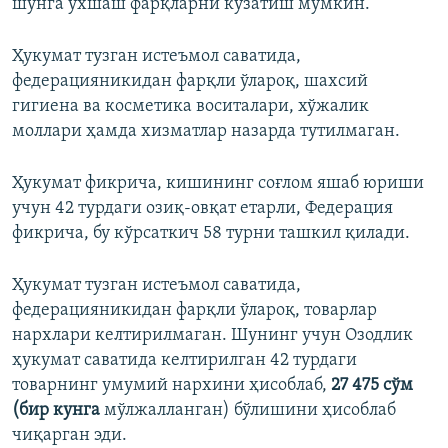
шунга ўхшаш фарқларни кузатиш мумкин.
Ҳукумат тузган истеъмол саватида,
федерацияникидан фарқли ўлароқ, шахсий
гигиена ва косметика воситалари, хўжалик
моллари ҳамда хизматлар назарда тутилмаган.
Ҳукумат фикрича, кишининг соғлом яшаб юриши
учун 42 турдаги озиқ-овқат етарли, Федерация
фикрича, бу кўрсаткич 58 турни ташкил қилади.
Ҳукумат тузган истеъмол саватида,
федерацияникидан фарқли ўлароқ, товарлар
нархлари келтирилмаган. Шунинг учун Озодлик
ҳукумат саватида келтирилган 42 турдаги
товарнинг умумий нархини ҳисоблаб,
27 475 сўм
(бир кунга
мўлжалланган) бўлишини ҳисоблаб
чиқарган эди.