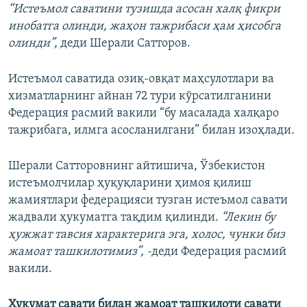
“Истеъмол саватини тузишда асосан халқ фикри
инобатга олинди, жаҳон тажрибаси ҳам ҳисобга
олинди”,
деди Шерали Сатторов.
Истеъмол саватида озиқ-овқат маҳсулотлари ва
хизматларнинг айнан 72 тури кўрсатилганини
Федерация расмий вакили “бу масалада халқаро
тажрибага, илмга асосланилгани” билан изоҳлади.
Шерали Сатторовнинг айтишича, Ўзбекистон
истеъмолчилар ҳуқуқларини ҳимоя қилиш
жамиятлари федерацияси тузган истеъмол савати
жадвали ҳукуматга тақдим қилинди.
“Лекин бу
ҳужжат тавсия характерига эга, холос, чунки биз
жамоат ташкилотимиз”, -
деди Федерация расмий
вакили.
Ҳукумат савати билан жамоат ташкилоти савати