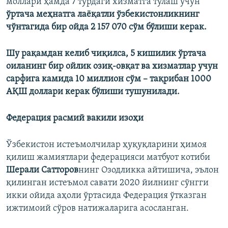
моллари ҳамда 7 турдаги хизматга тўлаш учун
ўртача меҳнатга лаёқатли ўзбекистонликнинг
чўнтагида бир ойда 2 157 070 сўм бўлиши керак.
Шу рақамдан келиб чиқилса, 5 кишилик ўртача
оиланинг бир ойлик озиқ-овқат ва хизматлар учун
сарфига камида 10 миллион сўм – тақрибан 1000
АҚШ доллари керак бўлиши тушунилади.
Федерация расмий вакили изоҳи
Ўзбекистон истеъмолчилар ҳуқуқларини ҳимоя
қилиш жамиятлари федерацияси матбуот котиби
Шерали Сатторов
нинг Озодликка айтишича, эълон
қилинган истеъмол савати 2020 йилнинг сўнгги
икки ойида аҳоли ўртасида Федерация ўтказган
ижтимоий сўров натижаларига асосланган.