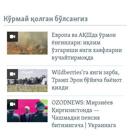
Кўрмай қолган бўлсангиз
Европа ва АҚШда ўрмон
ёнғинлари: иқлим
ўзгариши янги хавфларни
кучайтирмоқда
Wildberries’га янги зарба,
Трамп Эрон бўйича баёнот
қилди
OZODNEWS: Мирзиёев
Қирғизистонда —
Чашмадан пенсия
битимигача | Украинага