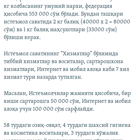
кг колбасанинг умумий нархи, федерация
ҳисобича 553 000 сўм бўлади. Бундан ташқари
истеъмол саватида 2 кг балиқ (40000 х 2 = 80000
сўм) ва 1 кг балиқ маҳсулотлари (33000 сўм)
бўлиши керак.
Истеъмол саватининг “Хизматлар” бўлимида
тиббий хизматлар ва воситалар, сартарошхона
хизматлари, Интернет ва мобил алоқа каби 7 хил
хизмат тури назарда тутилган.
Масалан, Истеъмолчилар жамияти ҳисобича, бир
киши сартарошга 50 000 сўм,
Интернет ва мобил
алоқа учун 100 000 сўм сарфлайди.
58 турдаги озиқ-овқат, 4 турдаги шахсий гигиена
ва косметика воситалари, 3 турдаги хўжалик