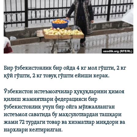
Бир ўзбекистонлик бир ойда 4 кг мол гўшти, 2 кг
қўй гўшти, 2 кг товуқ гўшти ейиши керак.
Ўзбекистон истеъмолчилар ҳуқуқларини ҳимоя
қилиш жамиятлари федерацияси бир
ўзбекистонлик учун бир ойга мўлжалланган
истеъмол саватида бу маҳсулотлардан ташқари
жами 72 турдаги товар ва хизматлар миқдори ва
нархлари келтирилган.