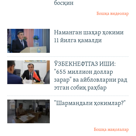
босқин
Бошқа видеолар
Наманган шаҳар ҳокими
11 йилга қамалди
ЎЗБЕКНЕФТГАЗ ИШИ:
"655 миллион доллар
зарар" ва айбловларни рад
этган собиқ раҳбар
"Шармандали ҳокимлар?"
Бошқа мақолалар