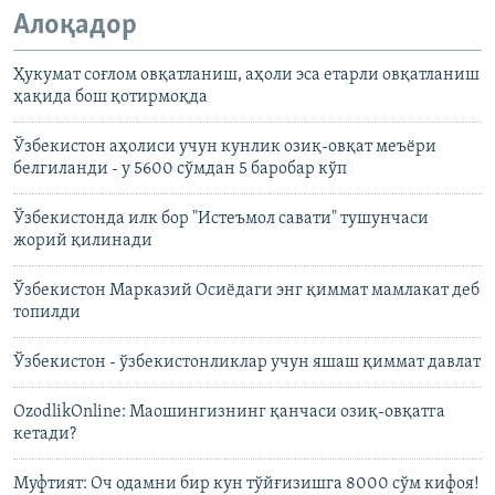
Алоқадор
Ҳукумат соғлом овқатланиш, аҳоли эса етарли овқатланиш
ҳақида бош қотирмоқда
Ўзбекистон аҳолиси учун кунлик озиқ-овқат меъёри
белгиланди - у 5600 сўмдан 5 баробар кўп
Ўзбекистонда илк бор "Истеъмол савати" тушунчаси
жорий қилинади
Ўзбекистон Марказий Осиёдаги энг қиммат мамлакат деб
топилди
Ўзбекистон - ўзбекистонликлар учун яшаш қиммат давлат
OzodlikOnline: Маошингизнинг қанчаси озиқ-овқатга
кетади?
Муфтият: Оч одамни бир кун тўйғизишга 8000 сўм кифоя!