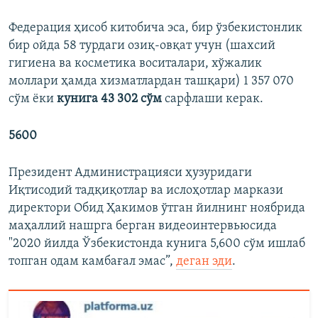
Федерация ҳисоб китобича эса, бир ўзбекистонлик
бир ойда 58 турдаги озиқ-овқат учун (шахсий
гигиена ва косметика воситалари, хўжалик
моллари ҳамда хизматлардан ташқари) 1 357 070
сўм ёки
кунига 43 302 сўм
сарфлаши керак.
5600
Президент Администрацияси ҳузуридаги
Иқтисодий тадқиқотлар ва ислоҳотлар маркази
директори Обид Ҳакимов ўтган йилнинг ноябрида
маҳаллий нашрга берган видеоинтервьюсида
"2020 йилда Ўзбекистонда кунига 5,600 сўм ишлаб
топган одам камбағал эмас”,
деган эди
.