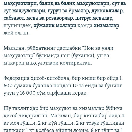
маҳсулотлари, балиқ ва балиқ маҳсулотлари, сут ва
сут маҳсулотлари, гуруч ва ёрмалар, дуккаклилар,
сабзавот, мева ва резаворлар, цитрус мевалар,
шунингдек,
хўжалик моллари
ҳамда
хизматлар
жой олган.
Масалан, рўйхатнинг дастлабки “Нон ва унли
маҳсулотлар” бўлимида нон (буханка), ун ва
макарон маҳсулотлари келтирилган.
Федерация ҳисоб-китобича, бир киши бир ойда 1
600 сўмлик буханка нондан 10 та ейди ва бунинг
учун у 16 000 сўм сарфлаши керак.
Шу тахлит ҳар бир маҳсулот ва хизматлар бўйича
ҳисоб чиқарилган. Масалан, бир киши бир ойда 4
кг мол гўшти, 2 кг қўй гўшти, 2 кг товуқ гўштидан
ташқари 1 кг колбаса ейиши лозим. 8 кг гўшт ва 1