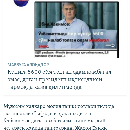
МАВЗУГА АЛОҚАДОР
Кунига 5600 сўм топган одам камбағал
эмас, деган президент иқтисодчиси
тармоқда ҳажв қилинмоқда
Мулозим халқаро молия ташкилотлари тилида
“қашшоқлик” ифодаси қўлланадиган
Ўзбекистондаги камбағалликнинг миллий
чегараси ҳақида гапираркан, Жаҳон Банки