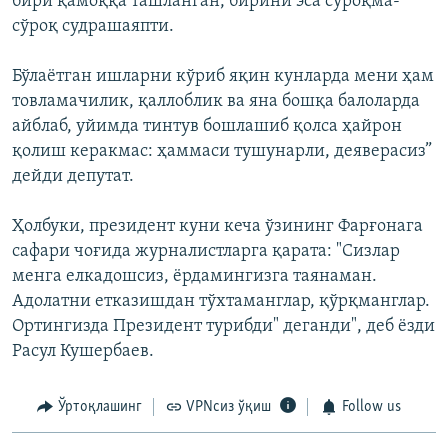
бири қамоққа ташланган, бирини эса сўроқма-
сўроқ судрашаяпти.
Бўлаётган ишларни кўриб яқин кунларда мени ҳам
товламачилик, қаллоблик ва яна бошқа балоларда
айблаб, уйимда тинтув бошлашиб қолса ҳайрон
қолиш керакмас: ҳаммаси тушунарли, деяверасиз”
дейди депутат.
Ҳолбуки, президент куни кеча ўзининг Фарғонага
сафари чоғида журналистларга қарата: "Сизлар
менга елкадошсиз, ёрдамингизга таянаман.
Адолатни етказишдан тўхтаманглар, қўрқманглар.
Ортингизда Президент турибди" деганди", деб ёзди
Расул Кушербаев.
Ўртоқлашинг
VPNсиз ўқиш
Follow us