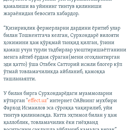
қамалиши ва уйининг тинтув қилиниши
жараёнидан бевосита хабардор.
“Қизириқлик фермерларни дардини ёритиб улар
билан Тошкентгача келган, Сурхондарё вилояти
ҳокимини ҳам қўрқмай танқид қилган, ўзини
қамаш учун турли тадбирлар уюштиришаётганини
менга айтиб ёрдам сўраган(мени огоҳлантирган
эди ҳатто) ўша Отабек Сатторий исмли блогер кўп
ўтмай товламачиликда айбланиб, қамоққа
ташланаяпти.
У билан бирга Сурхондарёдаги муаммоларни
кўтарган "
effect.uz
" интернет ОАВнинг мухбири
Фарход Исмаилов эса сўроққа чақирилиб, уйи
тинтув қилинмоқда. Катта эҳтимол билан у ҳам
қаллоблик, товламачилик ёки гиёҳванд
воситасини сақлашда айбланиб қамалса керак”,