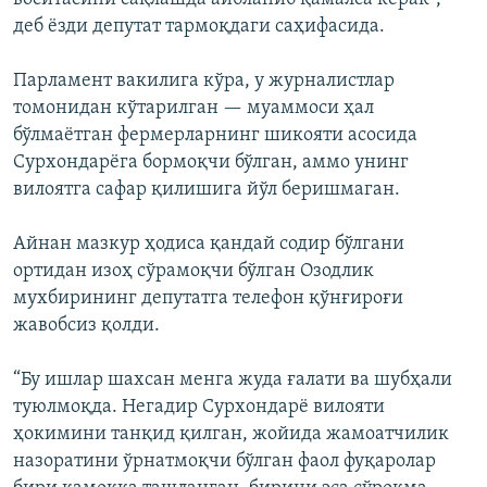
деб ёзди депутат тармоқдаги саҳифасида.
Парламент вакилига кўра, у журналистлар
томонидан кўтарилган — муаммоси ҳал
бўлмаётган фермерларнинг шикояти асосида
Сурхондарёга бормоқчи бўлган, аммо унинг
вилоятга сафар қилишига йўл беришмаган.
Айнан мазкур ҳодиса қандай содир бўлгани
ортидан изоҳ сўрамоқчи бўлган Озодлик
мухбирининг депутатга телефон қўнғироғи
жавобсиз қолди.
“Бу ишлар шахсан менга жуда ғалати ва шубҳали
туюлмоқда. Негадир Сурхондарё вилояти
ҳокимини танқид қилган, жойида жамоатчилик
назоратини ўрнатмоқчи бўлган фаол фуқаролар