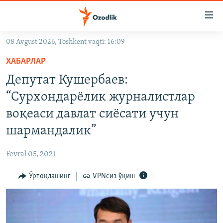
Линклар
Бош
мавзуларга
08 Avgust 2026, Toshkent vaqti: 16:09
ўтинг
OZODLIK SURISHTIRUVLARI
Асосий
ХАБАРЛАР
OZODVIDEO
навигацияга
Депутат Кушербаев:
ўтинг
OZODARXIV
“Сурхондарёлик журналистлар
Қидиришга
ўтинг
воқеаси давлат сиёсати учун
На русском
шармандалик”
ИЖТИМОИЙ ТАРМОҚЛАР
Fevral 05, 2021
Ўртоқлашинг
VPNсиз ўқиш
Озодлик бошқа тилларда