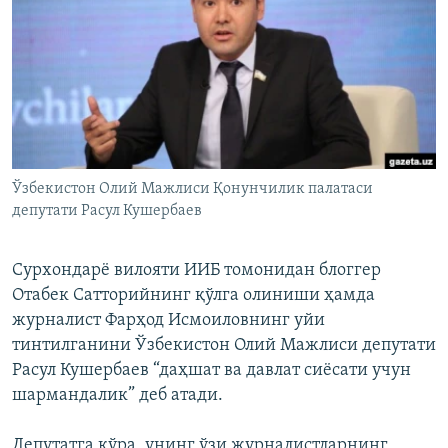
Ўзбекистон Олий Мажлиси Қонунчилик палатаси
депутати Расул Кушербаев
Cурхондарё вилояти ИИБ томонидан блоггер
Отабек Сатторийнинг қўлга олиниши ҳамда
журналист Фарҳод Исмоиловнинг уйи
тинтилганини Ўзбекистон Олий Мажлиси депутати
Расул Кушербаев “даҳшат ва давлат сиёсати учун
шармандалик” деб атади.
Депутатга кўра, унинг ўзи журналистларнинг