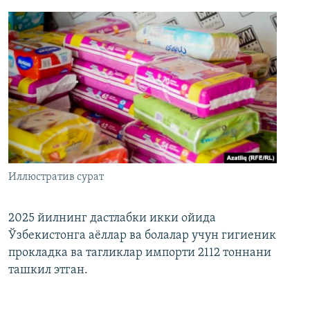
Иллюстратив сурат
2025 йилнинг дастлабки икки ойида
Ўзбекистонга аёллар ва болалар учун гигиеник
прокладка ва тагликлар импорти 2112 тоннани
ташкил этган.