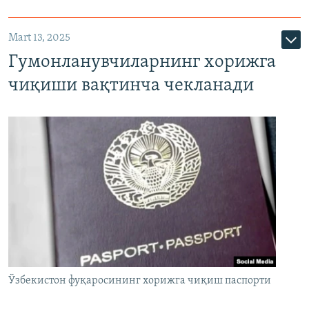
Mart 13, 2025
Гумонланувчиларнинг хорижга
чиқиши вақтинча чекланади
Ўзбекистон фуқаросининг хорижга чиқиш паспорти