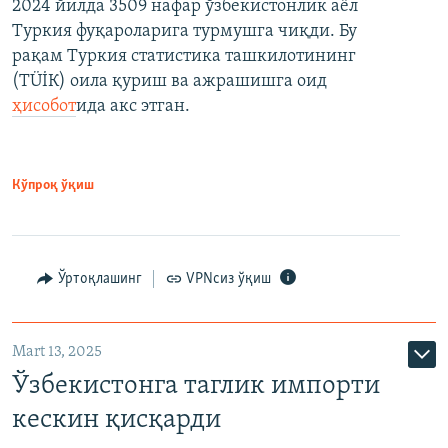
2024 йилда 3509 нафар ўзбекистонлик аёл
Туркия фуқароларига турмушга чиқди. Бу
рақам Туркия статистика ташкилотининг
(ТÜİК) оила қуриш ва ажрашишга оид
ҳисобот
ида акс этган.
Кўпроқ ўқиш
Ўртоқлашинг
VPNсиз ўқиш
Mart 13, 2025
Ўзбекистонга таглик импорти
кескин қисқарди