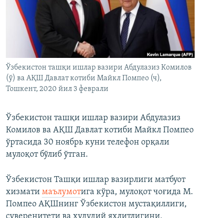
Ўзбекистон ташқи ишлар вазири Абдулазиз Комилов
(ў) ва АҚШ Давлат котиби Майкл Помпео (ч),
Тошкент, 2020 йил 3 феврали
Ўзбекистон ташқи ишлар вазири Абдулазиз
Комилов ва АҚШ Давлат котиби Майкл Помпео
ўртасида 30 ноябрь куни телефон орқали
мулоқот бўлиб ўтган.
Ўзбекистон Ташқи ишлар вазирлиги матбуот
хизмати
маълумот
ига кўра, мулоқот чоғида М.
Помпео АҚШнинг Ўзбекистон мустақиллиги,
суверенитети ва ҳудудий яхлитлигини,