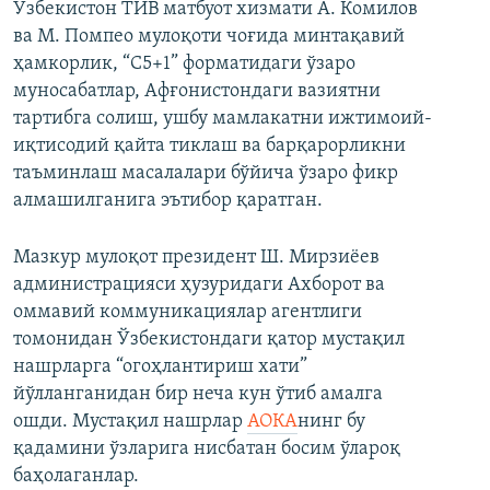
Ўзбекистон ТИВ матбуот хизмати А. Комилов
ва М. Помпео мулоқоти чоғида минтақавий
ҳамкорлик, “C5+1” форматидаги ўзаро
муносабатлар, Афғонистондаги вазиятни
тартибга солиш, ушбу мамлакатни ижтимоий-
иқтисодий қайта тиклаш ва барқарорликни
таъминлаш масалалари бўйича ўзаро фикр
алмашилганига эътибор қаратган.
Мазкур мулоқот президент Ш. Мирзиёев
администрацияси ҳузуридаги Ахборот ва
оммавий коммуникациялар агентлиги
томонидан Ўзбекистондаги қатор мустақил
нашрларга “огоҳлантириш хати”
йўлланганидан бир неча кун ўтиб амалга
ошди. Мустақил нашрлар
АОКА
нинг бу
қадамини ўзларига нисбатан босим ўлароқ
баҳолаганлар.