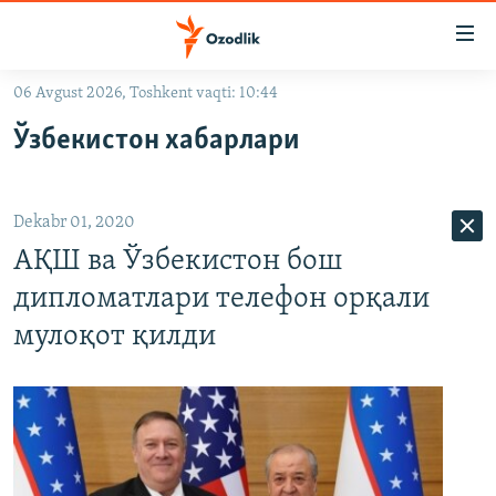
Линклар
Бош
мавзуларга
06 Avgust 2026, Toshkent vaqti: 10:44
ўтинг
OZODLIK SURISHTIRUVLARI
Асосий
Ўзбекистон хабарлари
OZODVIDEO
навигацияга
ўтинг
OZODARXIV
Қидиришга
Dekabr 01, 2020
ўтинг
На русском
АҚШ ва Ўзбекистон бош
дипломатлари телефон орқали
ИЖТИМОИЙ ТАРМОҚЛАР
мулоқот қилди
Озодлик бошқа тилларда