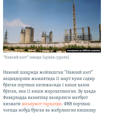
“Навоий азот” заводи (архив сурати)
Навоий шаҳрида жойлашган “Навоий азот”
акциядорлик жамиятида 11 март куни содир
бўлган портлаш натижасида 1 киши ҳалок
бўлган, яна 11 киши жароҳатланган. Бу ҳақда
Фавқулодда вазиятлар вазирлиги матбуот
хизмати
маълумот тарқатди
. ФВВ портлаш
чоғида нобуд бўлган ва жабрланган кишилар