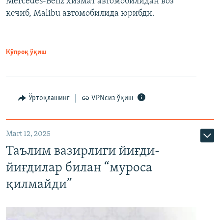
Mercedes-Benz хизмат автомобилидан воз
кечиб, Malibu автомобилида юрибди.
Кўпроқ ўқиш
Ўртоқлашинг
VPNсиз ўқиш
Mart 12, 2025
Таълим вазирлиги йиғди-
йиғдилар билан “муроса
қилмайди”