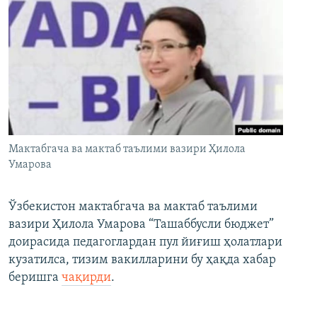
Мактабгача ва мактаб таълими вазири Ҳилола
Умарова
Ўзбекистон мактабгача ва мактаб таълими
вазири Ҳилола Умарова “Ташаббусли бюджет”
доирасида педагоглардан пул йиғиш ҳолатлари
кузатилса, тизим вакилларини бу ҳақда хабар
беришга
чақирди
.