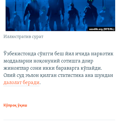
Иллюстратив сурат
Ўзбекистонда сўнгги беш йил ичида наркотик
моддаларни ноқонуний сотишга доир
жиноятлар сони икки бараварга кўпайди.
Олий суд эълон қилган статистика ана шундан
далолат беради
.
Кўпроқ ўқиш