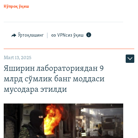
Кўпроқ ўқиш
Ўртоқлашинг
VPNсиз ўқиш
Mart 13, 2025
Яширин лабораториядан 9
млрд сўмлик банг моддаси
мусодара этилди