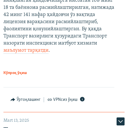
аниқланган ҳайдовчиларга нисбатан 108 минг
18 та баённома расмийлаштирилган, натижада
42 минг 141 нафар ҳайдовчи ўз вақтида
лицензия варақасини расмийлаштириб,
фаолиятини қонунийлаштирган. Бу ҳақда
Транспорт вазирлиги ҳузуридаги Транспорт
назорати инспекцияси матбуот хизмати
маълумот тарқатди
.
Кўпроқ ўқиш
Ўртоқлашинг
VPNсиз ўқиш
Mart 13, 2025