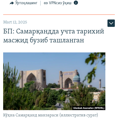
Ўртоқлашинг
VPNсиз ўқиш
Mart 12, 2025
БП: Самарқандда учта тарихий
масжид бузиб ташланган
Кўҳна Самарқанд манзараси (иллюстратив сурат)