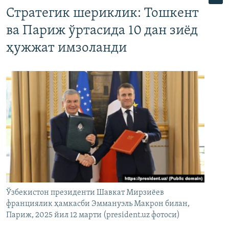
Стратегик шериклик: Тошкент
ва Париж ўртасида 10 дан зиёд
ҳужжат имзоланди
Ўзбекистон президенти Шавкат Мирзиёев
франциялик ҳамкасби Эммануэль Макрон билан,
Париж, 2025 йил 12 марти (president.uz фотоси)