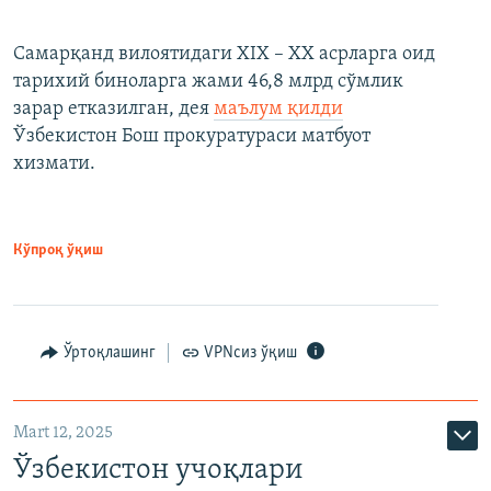
Самарқанд вилоятидаги XIX – XX асрларга оид
тарихий биноларга жами 46,8 млрд сўмлик
зарар етказилган, дея
маълум қилди
Ўзбекистон Бош прокуратураси матбуот
хизмати.
Кўпроқ ўқиш
Ўртоқлашинг
VPNсиз ўқиш
Mart 12, 2025
Ўзбекистон учоқлари