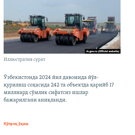
Иллюстратив сурат
Ўзбекистонда 2024 йил давомида йўл-
қурилиш соҳасида 242 та объектда қарийб 17
миллиард сўмлик сифатсиз ишлар
бажарилгани аниқланди.
Кўпроқ ўқиш