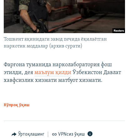
Тошкент яқинидаги завод печида ёқилаётган
наркотик моддалар (архив сурати)
Фарғона туманида нарколаборатория фош
этилди, дея
маълум қилди
Ўзбекистон Давлат
хавфсизлик хизмати матбуот хизмати.
Кўпроқ ўқиш
Ўртоқлашинг
VPNсиз ўқиш