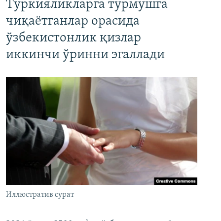
Туркияликларга турмушга
чиқаётганлар орасида
ўзбекистонлик қизлар
иккинчи ўринни эгаллади
Иллюстратив сурат