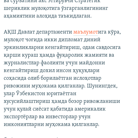
ва суръатини акс эттирувчи Стратегик
шериклик мулоқотига ўзгарганлигининг
аҳамиятини алоҳида таъкидлаган.
АҚШ Давлат департаменти
маълумот
ига кўра,
мулоқот чоғида икки дипломат диний
эркинликларни кенгайтириш, одам савдосига
қарши кураш ҳамда фуқаролик жамияти ва
журналистлар фаолияти учун майдонни
кенгайтириш дохил инсон ҳуқуқлари
соҳасида олиб борилаётган ислоҳотлар
ривожини муҳокама қилганлар. Шунингдек,
улар Ўзбекистон юритаётган
хусусийлаштириш ҳамда бозор ривожланиши
учун қулай сиёсат қабатида америкалик
экспортёрлар ва инвесторлар учун
имкониятларни муҳокама қилганлар.