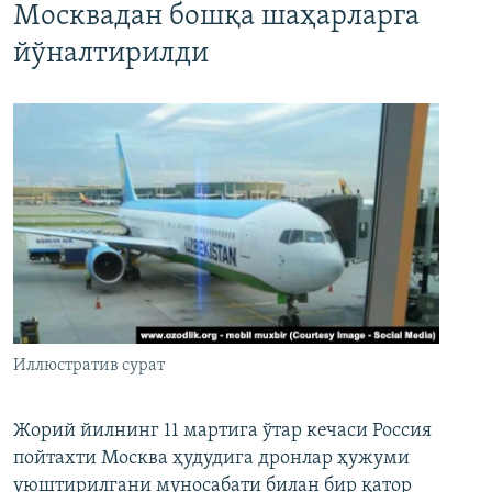
Москвадан бошқа шаҳарларга
йўналтирилди
Иллюстратив сурат
Жорий йилнинг 11 мартига ўтар кечаси Россия
пойтахти Москва ҳудудига дронлар ҳужуми
уюштирилгани муносабати билан бир қатор