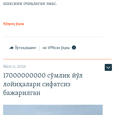
шахсини очиқлаган эмас.
Кўпроқ ўқиш
Ўртоқлашинг
VPNсиз ўқиш
Mart 11, 2025
17000000000 сўмлик йўл
лойиҳалари сифатсиз
бажарилган