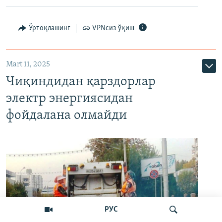
Ўртоқлашинг
VPNсиз ўқиш
Mart 11, 2025
Чиқиндидан қарздорлар
электр энергиясидан
фойдалана олмайди
РУС