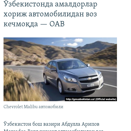
Ўзбекистонда амалдорлар
хориж автомобилидан воз
кечмоқда — ОАВ
Chevrolet Malibu автомобили
Ўзбекистон бош вазири Абдулла Арипов