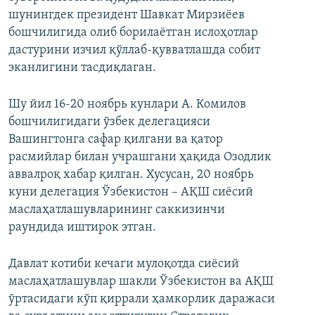
шунингдек президент Шавкат Мирзиёев
бошчилигида олиб борилаётган ислоҳотлар
дастурини изчил қўллаб-қувватлашда собит
эканлигини тасдиқлаган.
Шу йил 16-20 ноябрь кунлари А. Комилов
бошчилигидаги ўзбек делегацияси
Вашингтонга сафар қилгани ва қатор
расмийлар билан учрашгани ҳақида Озодлик
аввалроқ хабар қилган. Хусусан, 20 ноябрь
куни делегация Ўзбекистон – АҚШ сиёсий
маслаҳатлашувларининг саккизинчи
раундида иштирок этган.
Давлат котиби кечаги мулоқотда сиёсий
маслаҳатлашувлар шакли Ўзбекистон ва АҚШ
ўртасидаги кўп қиррали ҳамкорлик даражаси