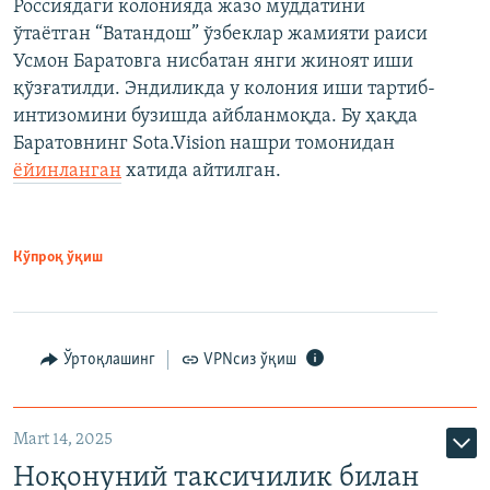
Россиядаги колонияда жазо муддатини
ўтаётган “Ватандош” ўзбеклар жамияти раиси
Усмон Баратовга нисбатан янги жиноят иши
қўзғатилди. Эндиликда у колония иши тартиб-
интизомини бузишда айбланмоқда. Бу ҳақда
Баратовнинг Sota.Vision нашри томонидан
ёйинланган
хатида айтилган.
Кўпроқ ўқиш
Ўртоқлашинг
VPNсиз ўқиш
Mart 14, 2025
Ноқонуний таксичилик билан