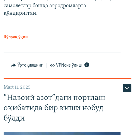
самолётлар бошқа аэродромларга
қўндиригган.
Кўпроқ ўқиш
Ўртоқлашинг
VPNсиз ўқиш
Mart 11, 2025
“Навоий азот”даги портлаш
оқибатида бир киши нобуд
бўлди