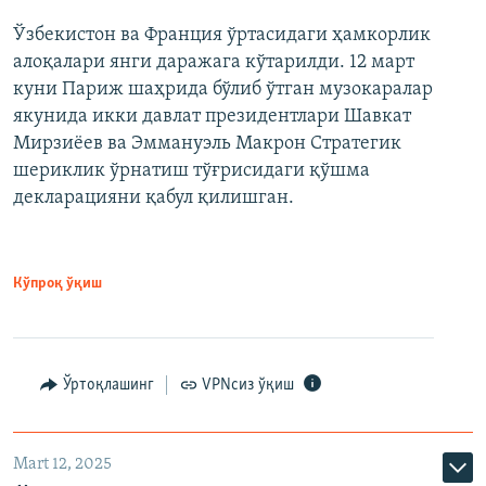
Ўзбекистон ва Франция ўртасидаги ҳамкорлик
алоқалари янги даражага кўтарилди. 12 март
куни Париж шаҳрида бўлиб ўтган музокаралар
якунида икки давлат президентлари Шавкат
Мирзиёев ва Эммануэль Макрон Стратегик
шериклик ўрнатиш тўғрисидаги қўшма
декларацияни қабул қилишган.
Кўпроқ ўқиш
Ўртоқлашинг
VPNсиз ўқиш
Mart 12, 2025