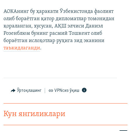
АОКАнинг бу ҳаракати Ўзбекистонда фаолият
олиб бораётган қатор дипломатлар томонидан
қораланган, хусусан, АҚШ элчиси Даниэл
Розенблюм бунинг расмий Тошкент олиб
бораётган ислоҳотлар руҳига зид эканини
таъкидлаганди
.
Ўртоқлашинг
VPNсиз ўқиш
Кун янгиликлари