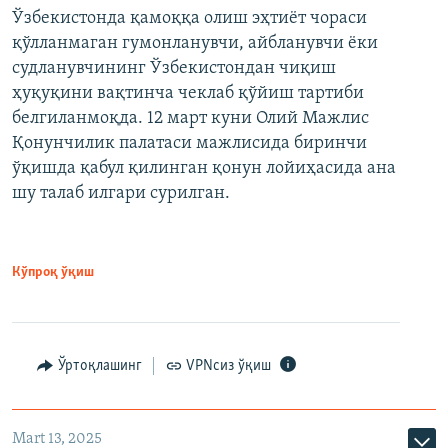
Ўзбекистонда қамоққа олиш эҳтиёт чораси
қўлланмаган гумонланувчи, айбланувчи ёки
судланувчининг Ўзбекистондан чиқиш
ҳуқуқини вақтинча чеклаб қўйиш тартиби
белгиланмоқда. 12 март куни Олий Мажлис
Қонунчилик палатаси мажлисида биринчи
ўқишда қабул қилинган қонун лойиҳасида ана
шу талаб илгари сурилган.
Кўпроқ ўқиш
Ўртоқлашинг
VPNсиз ўқиш
Mart 13, 2025