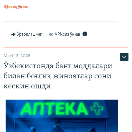
Кўпроқ ўқиш
Ўртоқлашинг
VPNсиз ўқиш
Mart 12, 2025
Ўзбекистонда банг моддалари
билан боғлиқ жиноятлар сони
кескин ошди