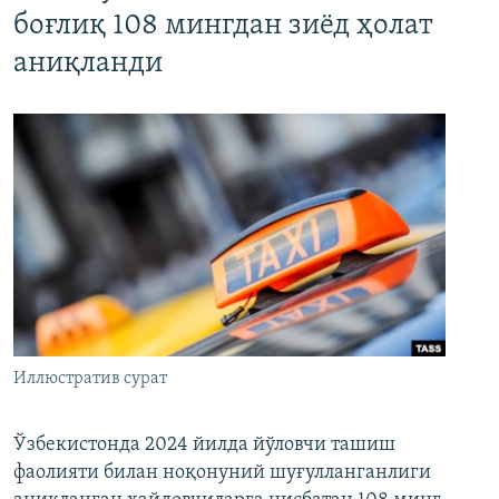
боғлиқ 108 мингдан зиёд ҳолат
аниқланди
Иллюстратив сурат
Ўзбекистонда 2024 йилда йўловчи ташиш
фаолияти билан ноқонуний шуғулланганлиги