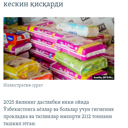
кескин қисқарди
Иллюстратив сурат
2025 йилнинг дастлабки икки ойида
Ўзбекистонга аёллар ва болалар учун гигиеник
прокладка ва тагликлар импорти 2112 тоннани
ташкил этган.