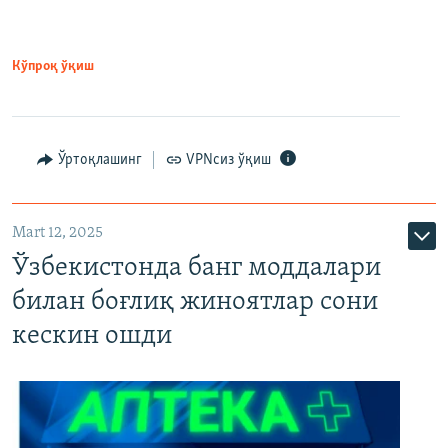
Кўпроқ ўқиш
Ўртоқлашинг
VPNсиз ўқиш
Mart 12, 2025
Ўзбекистонда банг моддалари
билан боғлиқ жиноятлар сони
кескин ошди