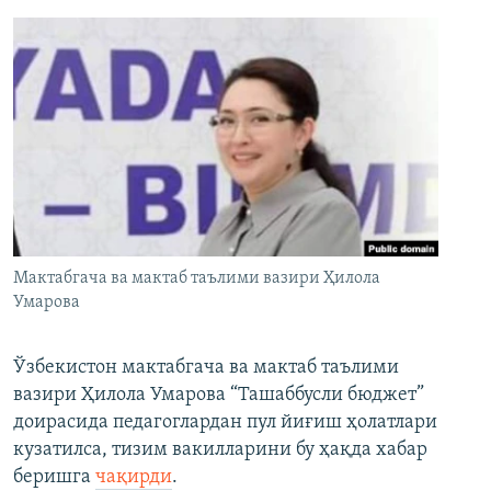
Мактабгача ва мактаб таълими вазири Ҳилола
Умарова
Ўзбекистон мактабгача ва мактаб таълими
вазири Ҳилола Умарова “Ташаббусли бюджет”
доирасида педагоглардан пул йиғиш ҳолатлари
кузатилса, тизим вакилларини бу ҳақда хабар
беришга
чақирди
.