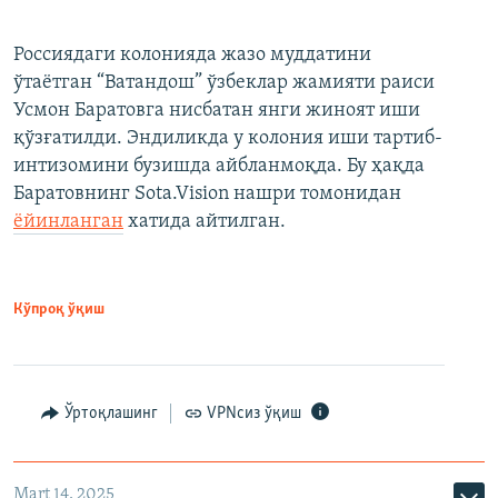
Россиядаги колонияда жазо муддатини
ўтаётган “Ватандош” ўзбеклар жамияти раиси
Усмон Баратовга нисбатан янги жиноят иши
қўзғатилди. Эндиликда у колония иши тартиб-
интизомини бузишда айбланмоқда. Бу ҳақда
Баратовнинг Sota.Vision нашри томонидан
ёйинланган
хатида айтилган.
Кўпроқ ўқиш
Ўртоқлашинг
VPNсиз ўқиш
Mart 14, 2025