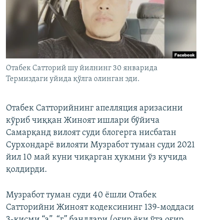
Отабек Сатторий шу йилнинг 30 январида
Термиздаги уйида қўлга олинган эди.
Отабек Сатторийнинг апелляция аризасини
кўриб чиққан Жиноят ишлари бўйича
Самарқанд вилоят суди блогерга нисбатан
Сурхондарё вилояти Музработ туман суди 2021
йил 10 май куни чиқарган ҳукмни ўз кучида
қолдирди.
Музработ туман суди 40 ёшли Отабек
Сатторийни Жиноят кодексининг 139-моддаси
3-қисми “а”, “г” бандлари (оғир ёки ўта оғир