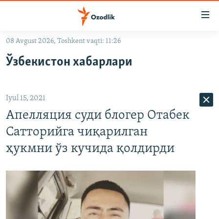
Линклар
Бош
мавзуларга
08 Avgust 2026, Toshkent vaqti: 11:26
ўтинг
OZODLIK SURISHTIRUVLARI
Асосий
Ўзбекистон хабарлари
OZODVIDEO
навигацияга
ўтинг
OZODARXIV
Қидиришга
Iyul 15, 2021
ўтинг
На русском
Апелляция суди блогер Отабек
Сатторийга чиқарилган
ИЖТИМОИЙ ТАРМОҚЛАР
ҳукмни ўз кучида қолдирди
Озодлик бошқа тилларда