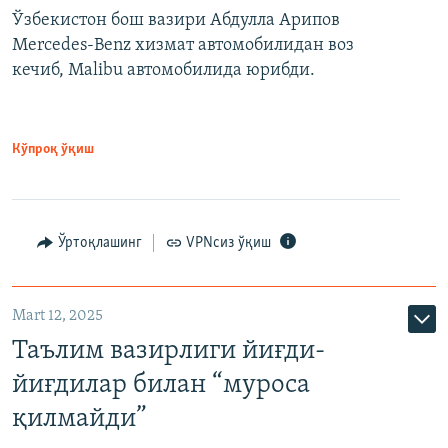
Ўзбекистон бош вазири Абдулла Арипов
Mercedes-Benz хизмат автомобилидан воз
кечиб, Malibu автомобилида юрибди.
Кўпроқ ўқиш
Ўртоқлашинг
VPNсиз ўқиш
Mart 12, 2025
Таълим вазирлиги йиғди-
йиғдилар билан “муроса
қилмайди”