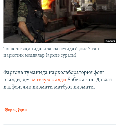
Тошкент яқинидаги завод печида ёқилаётган
наркотик моддалар (архив сурати)
Фарғона туманида нарколаборатория фош
этилди, дея
маълум қилди
Ўзбекистон Давлат
хавфсизлик хизмати матбуот хизмати.
Кўпроқ ўқиш