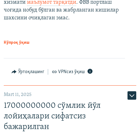
хизмати
маълумот тарқатди
. ФВВ портлаш
чоғида нобуд бўлган ва жабрланган кишилар
шахсини очиқлаган эмас.
Кўпроқ ўқиш
Ўртоқлашинг
VPNсиз ўқиш
Mart 11, 2025
17000000000 сўмлик йўл
лойиҳалари сифатсиз
бажарилган