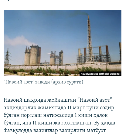
“Навоий азот” заводи (архив сурати)
Навоий шаҳрида жойлашган “Навоий азот”
акциядорлик жамиятида 11 март куни содир
бўлган портлаш натижасида 1 киши ҳалок
бўлган, яна 11 киши жароҳатланган. Бу ҳақда
Фавқулодда вазиятлар вазирлиги матбуот