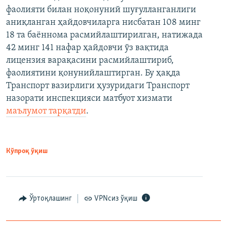
фаолияти билан ноқонуний шуғулланганлиги
аниқланган ҳайдовчиларга нисбатан 108 минг
18 та баённома расмийлаштирилган, натижада
42 минг 141 нафар ҳайдовчи ўз вақтида
лицензия варақасини расмийлаштириб,
фаолиятини қонунийлаштирган. Бу ҳақда
Транспорт вазирлиги ҳузуридаги Транспорт
назорати инспекцияси матбуот хизмати
маълумот тарқатди
.
Кўпроқ ўқиш
Ўртоқлашинг
VPNсиз ўқиш