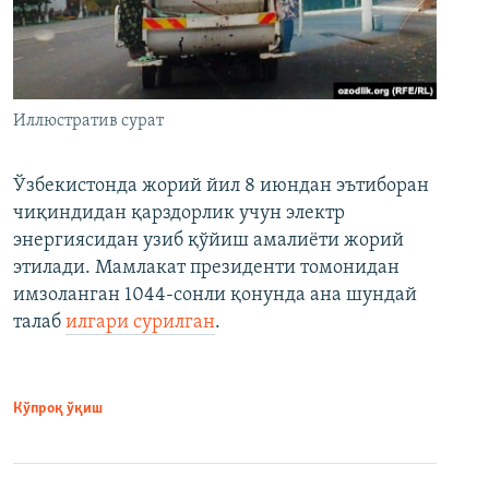
Иллюстратив сурат
Ўзбекистонда жорий йил 8 июндан эътиборан
чиқиндидан қарздорлик учун электр
энергиясидан узиб қўйиш амалиёти жорий
этилади. Мамлакат президенти томонидан
имзоланган 1044-сонли қонунда ана шундай
талаб
илгари сурилган
.
Кўпроқ ўқиш