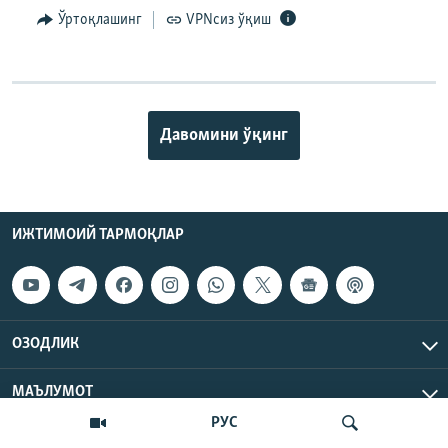
Ўртоқлашинг
VPNсиз ўқиш
Давомини ўқинг
ИЖТИМОИЙ ТАРМОҚЛАР
ОЗОДЛИК
МАЪЛУМОТ
РУС
Озодлик радиоси © 2026 RFE/RL, Inc. | Барча ҳуқуқлар