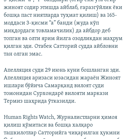
жиноят содир этишда айблаб, ғаразгўйлик ёки
бошқа паст ниятларда туҳмат қилиш) ва 165-
моддаси 3-қисми “а” банди (жуда кўп
миқдордаги товламачилик) да айбдор деб
топган ва олти ярим йилга озодликдан маҳрум
қилган эди. Отабек Сатторий судда айбловни
тан олган эмас.
Апелляция суди 29 июнь куни бошланган эди.
Апелляция аризаси юзасидан жараён Жиноят
ишлари бўйича Самарқанд вилоят суди
томонидан Сурхондарё вилояти маркази
Термиз шаҳрида ўтказилди.
Human Rights Watch, Журналистларни ҳимоя
қилиш қўмитаси ва бошқа халқаро
ташкилотлар Сатторийга чиқарилган ҳукмни