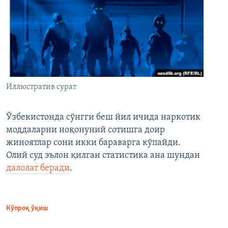
Иллюстратив сурат
Ўзбекистонда сўнгги беш йил ичида наркотик
моддаларни ноқонуний сотишга доир
жиноятлар сони икки бараварга кўпайди.
Олий суд эълон қилган статистика ана шундан
далолат беради
.
Кўпроқ ўқиш