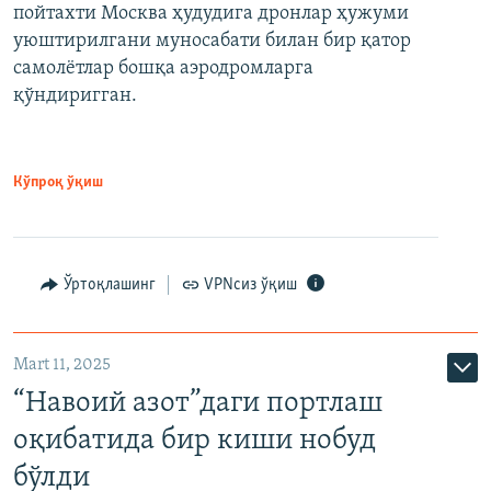
пойтахти Москва ҳудудига дронлар ҳужуми
уюштирилгани муносабати билан бир қатор
самолётлар бошқа аэродромларга
қўндиригган.
Кўпроқ ўқиш
Ўртоқлашинг
VPNсиз ўқиш
Mart 11, 2025
“Навоий азот”даги портлаш
оқибатида бир киши нобуд
бўлди