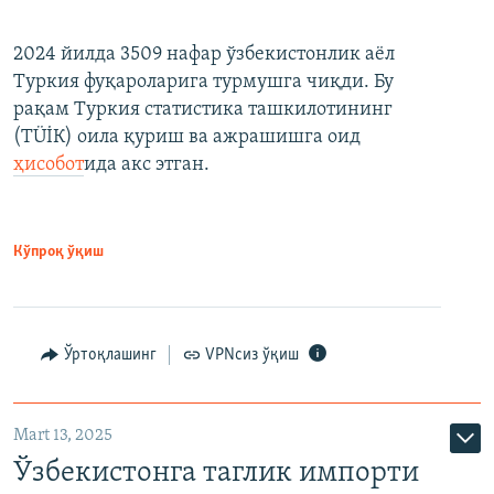
2024 йилда 3509 нафар ўзбекистонлик аёл
Туркия фуқароларига турмушга чиқди. Бу
рақам Туркия статистика ташкилотининг
(ТÜİК) оила қуриш ва ажрашишга оид
ҳисобот
ида акс этган.
Кўпроқ ўқиш
Ўртоқлашинг
VPNсиз ўқиш
Mart 13, 2025
Ўзбекистонга таглик импорти