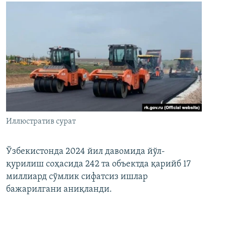
Иллюстратив сурат
Ўзбекистонда 2024 йил давомида йўл-
қурилиш соҳасида 242 та объектда қарийб 17
миллиард сўмлик сифатсиз ишлар
бажарилгани аниқланди.