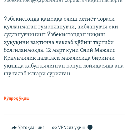
Ўзбекистон фуқаросининг хорижга чиқиш паспорти
Ўзбекистонда қамоққа олиш эҳтиёт чораси
қўлланмаган гумонланувчи, айбланувчи ёки
судланувчининг Ўзбекистондан чиқиш
ҳуқуқини вақтинча чеклаб қўйиш тартиби
белгиланмоқда. 12 март куни Олий Мажлис
Қонунчилик палатаси мажлисида биринчи
ўқишда қабул қилинган қонун лойиҳасида ана
шу талаб илгари сурилган.
Кўпроқ ўқиш
Ўртоқлашинг
VPNсиз ўқиш