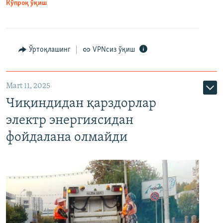
Кўпроқ ўқиш
Ўртоқлашинг
VPNсиз ўқиш
Mart 11, 2025
Чиқиндидан қарздорлар
электр энергиясидан
фойдалана олмайди