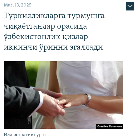
Mart 13, 2025
Туркияликларга турмушга
чиқаётганлар орасида
ўзбекистонлик қизлар
иккинчи ўринни эгаллади
Иллюстратив сурат