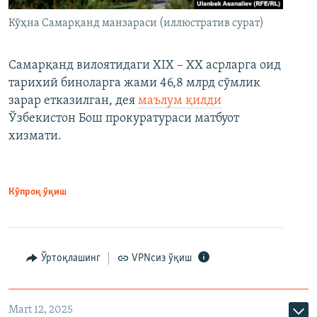
Кўҳна Самарқанд манзараси (иллюстратив сурат)
Самарқанд вилоятидаги XIX – XX асрларга оид
тарихий биноларга жами 46,8 млрд сўмлик
зарар етказилган, дея
маълум қилди
Ўзбекистон Бош прокуратураси матбуот
хизмати.
Кўпроқ ўқиш
Ўртоқлашинг
VPNсиз ўқиш
Mart 12, 2025