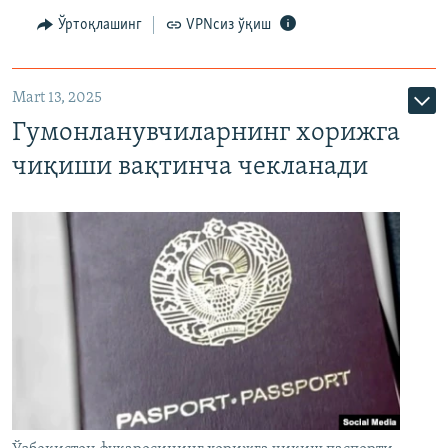
Ўртоқлашинг
VPNсиз ўқиш
Mart 13, 2025
Гумонланувчиларнинг хорижга
чиқиши вақтинча чекланади