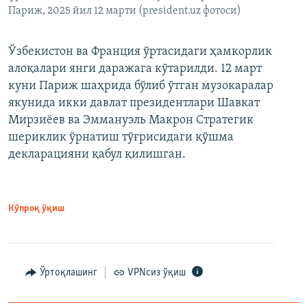
Париж, 2025 йил 12 марти (president.uz фотоси)
Ўзбекистон ва Франция ўртасидаги ҳамкорлик
алоқалари янги даражага кўтарилди. 12 март
куни Париж шаҳрида бўлиб ўтган музокаралар
якунида икки давлат президентлари Шавкат
Мирзиёев ва Эммануэль Макрон Стратегик
шериклик ўрнатиш тўғрисидаги қўшма
декларацияни қабул қилишган.
Кўпроқ ўқиш
Ўртоқлашинг
VPNсиз ўқиш