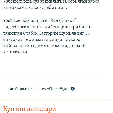
Ўзбекистонда сўз эркинлигига берилган зарба
ва маҳкама хатоси, деб атаган.
YouTube порталидаги “Халқ фикри”
видеоблогида танқидий чиқишлари билан
танилган Отабек Сатторий шу йилнинг 30
январида Термиздаги уйидан фуқаро
кийимидаги ходимлар томонидан олиб
кетилганди.
Ўртоқлашинг
VPNсиз ўқиш
Кун янгиликлари