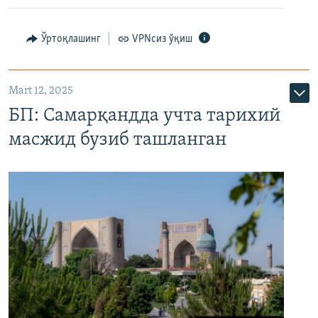
Ўртоқлашинг
VPNсиз ўқиш
Mart 12, 2025
БП: Самарқандда учта тарихий
масжид бузиб ташланган