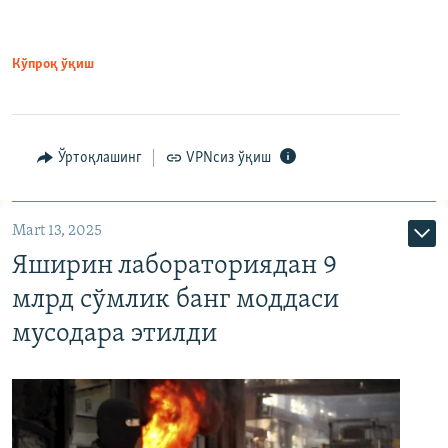
Кўпроқ ўқиш
Ўртоқлашинг
VPNсиз ўқиш
Mart 13, 2025
Яширин лабораториядан 9
млрд сўмлик банг моддаси
мусодара этилди