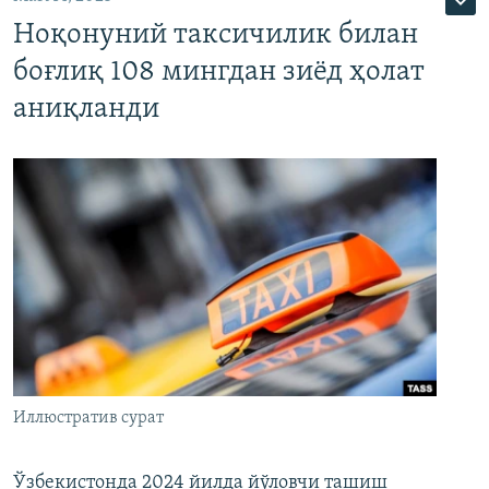
Ноқонуний таксичилик билан
боғлиқ 108 мингдан зиёд ҳолат
аниқланди
Иллюстратив сурат
Ўзбекистонда 2024 йилда йўловчи ташиш