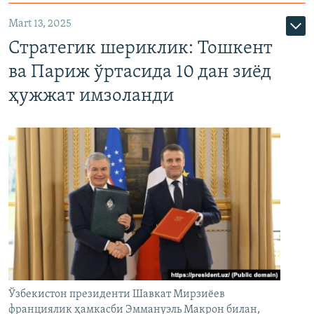
Mart 13, 2025
Стратегик шериклик: Тошкент
ва Париж ўртасида 10 дан зиёд
ҳужжат имзоланди
Ўзбекистон президенти Шавкат Мирзиёев
франциялик ҳамкасби Эммануэль Макрон билан,