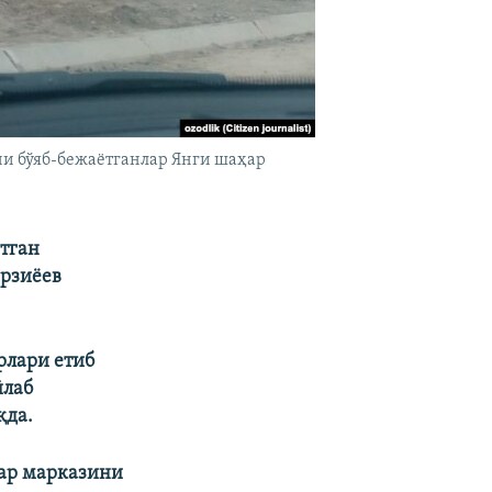
ни бўяб-бежаëтганлар Янги шаҳар
тган
ирзиëев
рлари етиб
йлаб
қда.
ҳар марказини