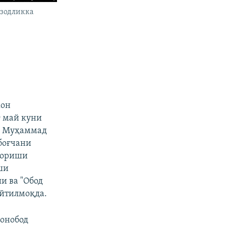
Озодликка
жон
9 май куни
и Муҳаммад
боғчани
бориши
ши
и ва "Обод
йтилмоқда.
онобод