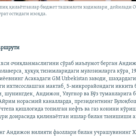
опиқ қилаëтганлар бюджет ташкилоти ходимлари¸ дейилади 
урат остидаги изоҳда.
аршрути
хси очиқланмаслигини сўраб маълумот берган Анди
олаверса¸ ҳуқуқ тизимларидаги мулозимларга кўра¸ 1
ëевнинг Асакадаги GM Uzbekistan заводи¸ шаҳардаг
и ихтисослашган мактаб¸ 5-микрорайондаги иккита 
¸ шунингдек¸ Андижон¸ Улуғнор ва Бўз туманларига 
Айрим норасмий каналларда¸ президентнинг Булоқбо
чтепа қишлоғида топилган нефть ва газ конини кўриш
ури доирасида қилинаëтган ишлар билан танишиши а
нг Андижон вилияти фаоллари билан учрашувининг Х