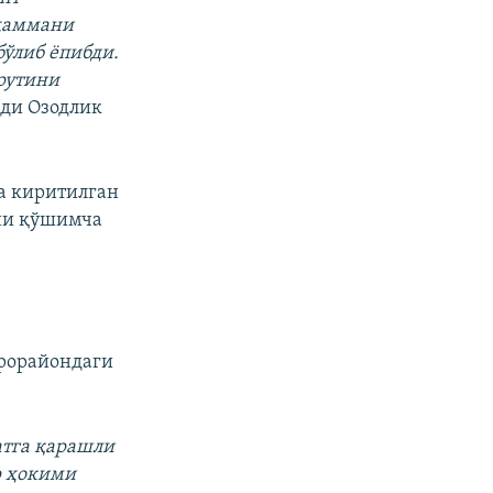
 ҳаммани
бўлиб ëпибди.
рутини
йди Озодлик
а киритилган
ини қўшимча
рорайондаги
атга қарашли
р ҳокими