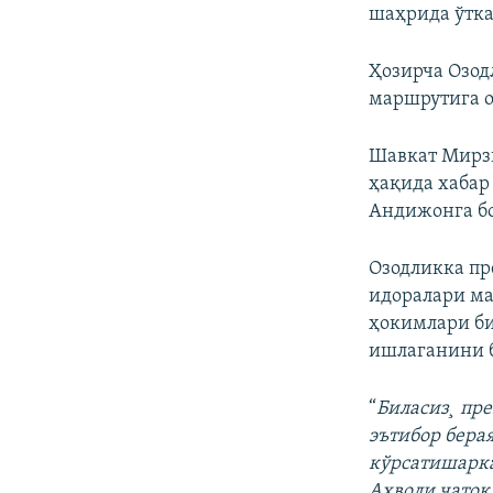
шаҳрида ўтк
Ҳозирча Озо
маршрутига о
Шавкат Мирзи
ҳақида хабар
Андижонга б
Озодликка пр
идоралари ма
ҳокимлари би
ишлаганини 
“
Биласиз¸ пре
эътибор бера
кўрсатишаркан
Аҳволи чатоқ