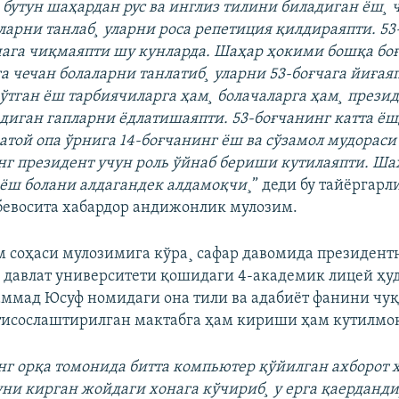
 бутун шаҳардан рус ва инглиз тилини биладиган ëш¸
ларни танлаб¸ уларни роса репетиция қилдираяпти. 53
чага чиқмаяпти шу кунларда. Шаҳар ҳокими бошқа бо
га чечан болаларни танлатиб¸ уларни 53-боғчага йиғая
ўтган ëш тарбиячиларга ҳам¸ болачаларга ҳам¸ презид
адиган гапларни ëдлатишаяпти. 53-боғчанинг катта ë
атой опа ўрнига 14-боғчанинг ëш ва сўзамол мудораси
 президент учун роль ўйнаб бериши кутилаяпти. Ша
ëш болани алдагандек алдамоқчи
¸” деди бу тайëргарл
евосита хабардор андижонлик мулозим.
м соҳаси мулозимига кўра¸ сафар давомида президент
давлат университети қошидаги 4-академик лицей ҳу
ммад Юсуф номидаги она тили ва адабиёт фанини чу
исослаштирилган мактабга ҳам кириши ҳам кутилмо
нг орқа томонида битта компьютер қўйилган ахборот 
уни кирган жойдаги хонага кўчириб¸ у ерга қаерданди