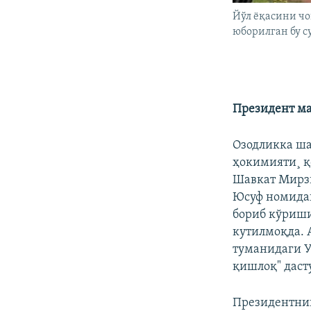
Йўл ëқасини ч
юборилган бу с
Президент м
Озодликка ша
ҳокимияти¸ қ
Шавкат Мирзи
Юсуф номидаг
бориб кўриши
кутилмоқда. 
туманидаги У
қишлоқ" даст
Президентни