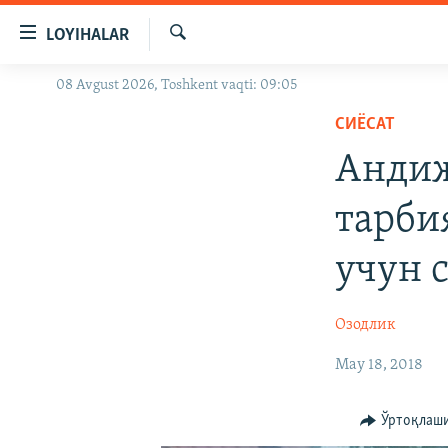
Линклар
LOYIHALAR
Бош
мавзуларга
Излаш
08 Avgust 2026, Toshkent vaqti: 09:05
OZODLIK SURISHTIRUVLARI
ўтинг
Асосий
СИЁСАТ
OZODVIDEO
навигацияга
Андиж
OZODARXIV
ўтинг
Қидиришга
тарби
ўтинг
учун 
Озодлик
May 18, 2018
Ўртоқлаш