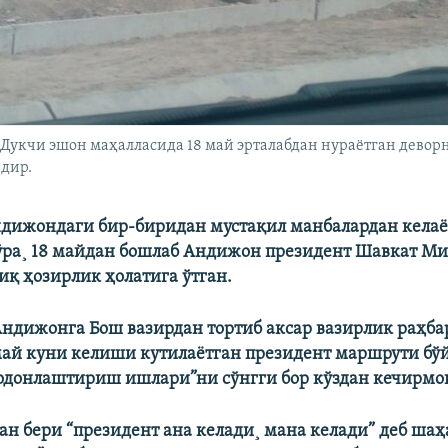
Дукчи эшон маҳалласида 18 май эрталабдан нураëтган девор
дир.
дижондаги бир-биридан мустақил манбалардан келаë
ўра¸ 18 майдан бошлаб Андижон президент Шавкат М
иқ ҳозирлик ҳолатига ўтган.
Андижонга Бош вазирдан тортиб аксар вазирлик раҳба
 май куни келиши кутилаëтган президент маршрути бў
одонлаштириш ишлари”ни сўнгги бор кўздан кечирмо
ан бери “президент ана келади¸ мана келади” деб ша