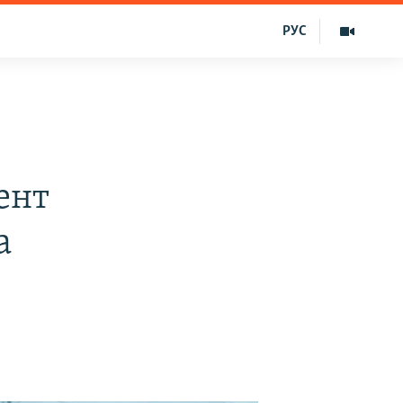
РУС
ент
а