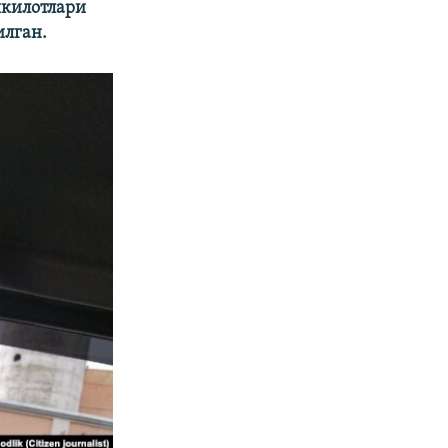
килотлари
илган.