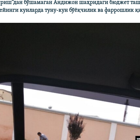
ириш”дан бўшамаган Андижон шаҳридаги бюджет таш
ейинги кунларда туну-кун бўëқчилик ва фаррошлик қ