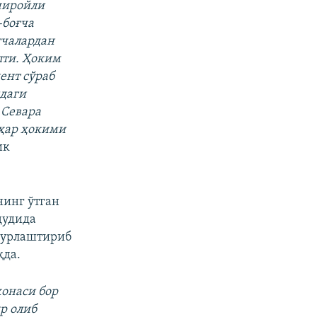
 чиройли
-боғча
ғчалардан
пти. Ҳоким
ент сўраб
шдаги
 Севара
ҳар ҳокими
ик
нинг ўтган
дудида
қурлаштириб
қда.
хонаси бор
р олиб