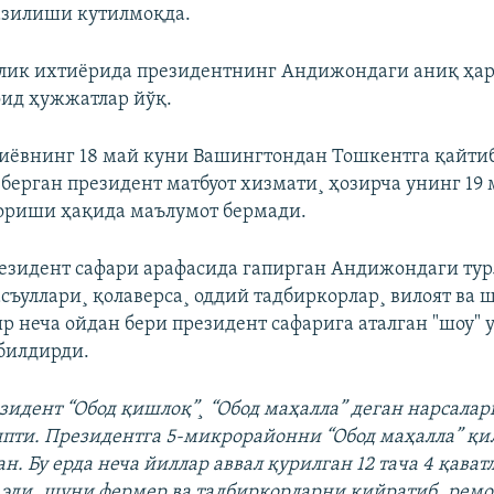
азилиши кутилмоқда.
длик ихтиëрида президентнинг Андижондаги аниқ ҳа
ид ҳужжатлар йўқ.
ëвнинг 18 май куни Вашингтондан Тошкентга қайти
 берган президент матбуот хизмати¸ ҳозирча унинг 19
ориши ҳақида маълумот бермади.
езидент сафари арафасида гапирган Андижондаги тур
съуллари¸ қолаверса¸ оддий тадбиркорлар¸ вилоят ва 
р неча ойдан бери президент сафарига аталган "шоу" 
билдирди.
зидент “Обод қишлоқ”¸ “Обод маҳалла” деган нарсалар
япти. Президентга 5-микрорайонни “Обод маҳалла” қи
. Бу ерда неча йиллар аввал қурилган 12 тача 4 қават
 эди¸ шуни фермер ва тадбиркорларни қийратиб¸ ремо