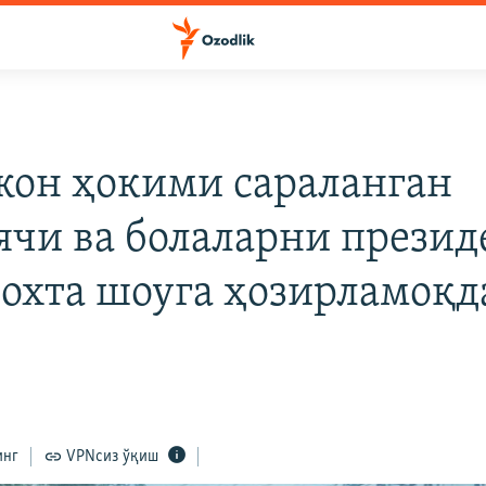
он ҳокими сараланган
ячи ва болаларни презид
сохта шоуга ҳозирламоқд
инг
VPNсиз ўқиш