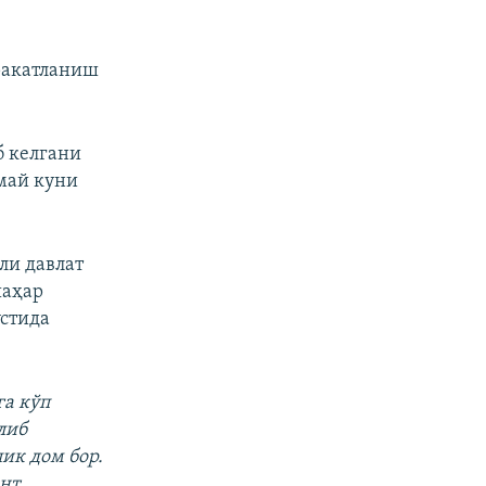
ракатланиш
б келгани
 май куни
ли давлат
шаҳар
устида
га кўп
либ
лик дом бор.
нт