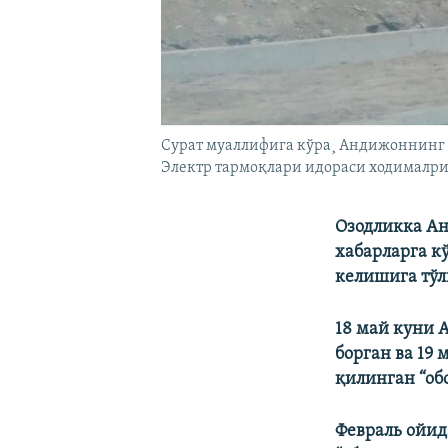
Сурат муаллифига кўра¸ Андижоннинг 
Электр тармоқлари идораси ходималри
Озодликка Ан
хабарларга к
келишига тўл
18 май куни 
борган ва 19
қилинган “об
Февраль ойид