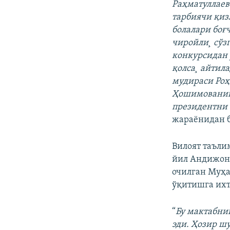
Раҳматуллаев
тарбиячи қиз
болалари боғ
чиройли¸ сўз
конкурсидан 
қолса¸ айтил
мудираси Роҳ
Ҳошимованинг
президентни 
жараëнидан б
Вилоят таъли
йил Андижон 
очилган Муҳа
ўқитишга ихт
“
Бу мактабни
эди. Ҳозир ш