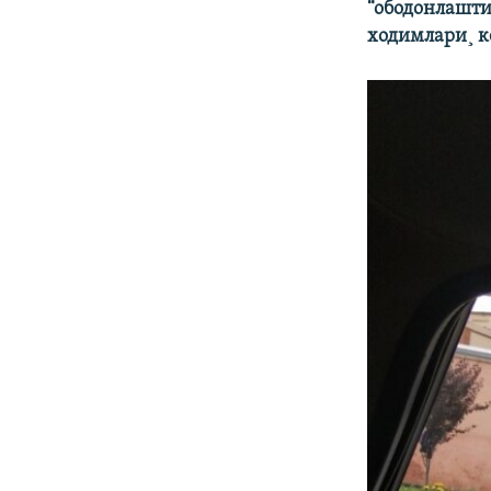
“ободонлашт
ходимлари¸ к