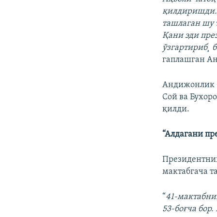
қилдиришди.
ташлаган шу 
Қани эди пре
ўзгартириб¸ 
гаплашган Ан
Андижонлик 
Сой ва Бухор
қилди.
“Алдагани пр
Президентни
мактабгача т
“
41-мактабни
53-боғча бор