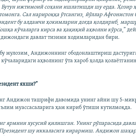
 Бутун ижтимоий соҳани ишлатишди шу ерда. Ҳозир
томонга. Сал нарироққа ўтсангиз¸ йўллар Афғонистон 
зидент бу алдамчи ҳокимларни доғда қолдириб¸ марш
бошқа кўчаларга кирса ва ҳақиқий аҳволни кўрса
¸” де
дижондаги давлат тизими ходимларидан бири.
бу мулозим¸ Андижоннинг ободонлаштириш дастуриг
о кўчаларидаги аҳволнинг ўта хароб ҳолда қолаëтган
езидент яхши
?
”
нг Андижон ташрифи давомида унинг айни шу 5-мик
аълим муассасаларига ҳам кириб ўтиши кутилмоқда.
нг ярмини хусусий қилишган. Унинг рўпарасида давл
. Президент шу иккаласига кирармиш. Андижон шаҳа