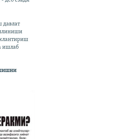
”
- деб ёзади
ш давлат
қилиниши
ожлантириш
а ишлаб
ўшишни