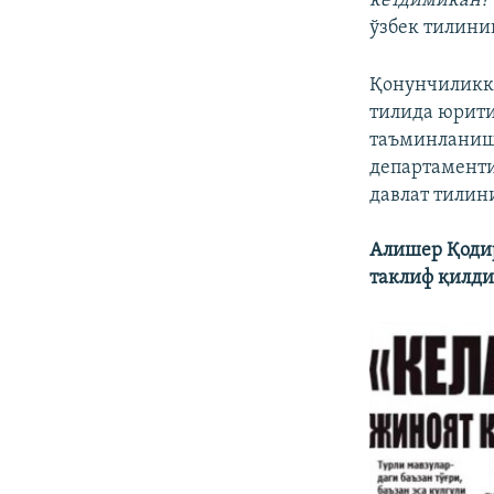
кетдимикан? 
ўзбек тилини
Қонунчиликка
тилида юрити
таъминланиши
департаменти
давлат тилин
Алишер Қоди
таклиф қилд