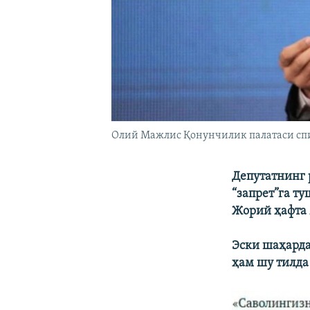
Олий Мажлис Қонунчилик палатаси cп
Депутатнинг 
“запрет”га т
Жорий ҳафта 
Эски шаҳарда
ҳам шу тилда