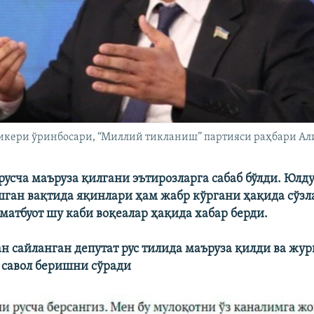
икери ўринбосари, “Миллий тикланиш” партияси раҳбари Ал
русча маъруза қилгани эътирозларга сабаб бўлди. Юлд
ушган вақтида яқинлари ҳам жабр кўргани ҳақида сўзл
матбуот шу каби воқеалар ҳақида хабар берди.
н сайланган депутат рус тилида маъруза қилди ва жу
 савол беришни сўради