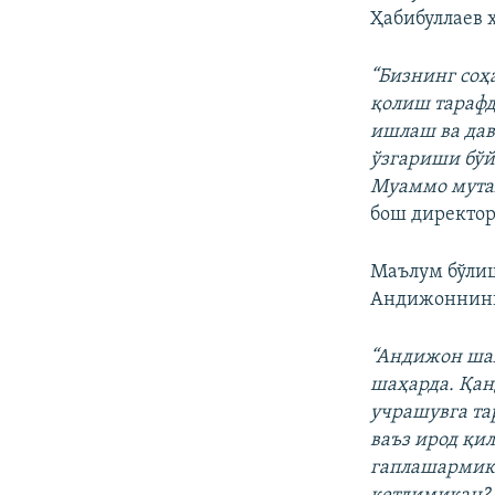
Ҳабибуллаев 
“Бизнинг соҳ
қолиш тарафд
ишлаш ва дав
ўзгариши бўй
Муаммо мутах
бош директор
Маълум бўлиш
Андижоннинг 
“Андижон шаҳ
шаҳарда. Қанд
учрашувга та
ваъз ирод қи
гаплашармика