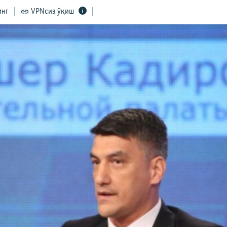
инг
VPNсиз ўқиш