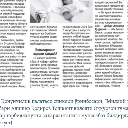
Қонунчилик палатаси cпикери ўринбосари, “Миллий
бари Алишер Қодиров Тошкент вилояти Оққўрғон тум
ар тарбияланувчи заҳарланганига муносабат билдирд
вгуст).