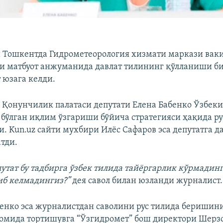
ни Тошкентда Гидрометеорология хизмати маркази вак
 матбуот анжуманида давлат тилининг қўлланиши би
 юзага келди.
Қонунчилик палатаси депутати Елена Бабенко Ўзбек
 бўлган иқлим ўзгариши бўйича стратегияси ҳақида ру
. Kun.uz сайти мухбири Илёс Сафаров эса депутатга д
атди.
путат бу тадбирга ўзбек тилида тайёргарлик кўрмадин
иб келмадингиз?”
дея савол билан юзланди журналист.
бенко эса журналистдан саволини рус тилида беришини
омида тортишувга “Ўзгидромет” бош директори Шерз