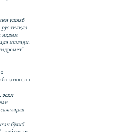
лмни ушлаб
 рус тилида
м иқлим
ада ишлади.
гидромет”
ко
аба қозонган.
 эски
илан
асалаларда
ган бўлиб