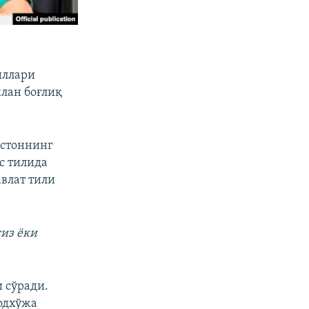
иллари
лан боғлиқ
истоннинг
с тилида
авлат тили
гиз ёки
 сўради.
одхўжа