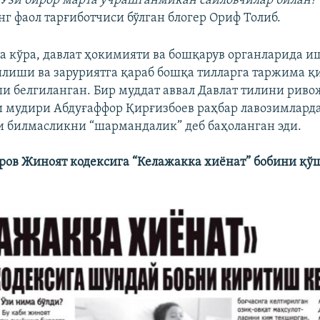
Ўзи бирор марта учрашганмикан сайловчилар билан?
нг фаол тарғиботчиси бўлган блогер Ориф Толиб.
 кўра, давлат ҳокимияти ва бошқарув органларида и
лиши ва заруриятга қараб бошқа тилларга таржима 
 белгиланган. Бир муддат аввал Давлат тилини рив
 мудири Абдуғаффор Қирғизбоев раҳбар лавозимлард
и билмасликни “шармандалик” деб баҳоланган эди.
ров Жиноят кодексига “Келажакка хиёнат” бобини қ
и