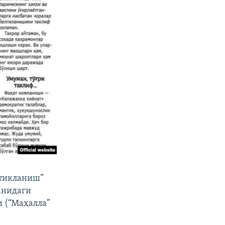
 тикланиш”
анидаги
и (“Маҳалла”