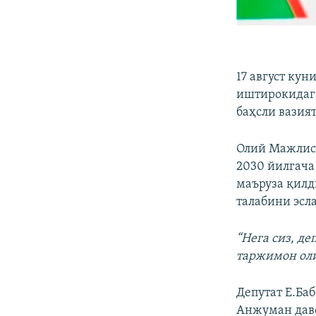
17 август ку
иштирокидаги
баҳсли вазият
Олий Мажлис 
2030 йилгача
маъруза қилди
талабини эсл
“Нега сиз, де
таржимон ол
Депутат Е.Ба
Анжуман дав