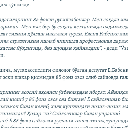
ҳам қўшилди.
адагиларнинг 85 фоизи русийзабонлар. Мен соҳада и
ориман. Мен илк бор бу соҳага келганимда олдимизда
лат тилини қўллаш масаласи турди. Елена Бабенко ҳа
ича стратегияни ишлаб чиқишда профессионал дараж
ассис йўқлигида, биз шундан қийналдик”, -
деди “Ўз
и.
ича, мутахассислиги филолог бўлган депутат Е.Бабен
эски шаҳар қисмидан 85 фоиз овоз олиб сайловда ғал
рининг асосий аҳолиси ўзбеклардан иборат. Айниқса,
ай қилиб у 85 фоиз овоз ола билган? Ё сайловчилар б
ржимон билан келиб, халқ кўнглидаги нозик-нозик м
лганмикан? Ҳозир-чи? Сайловчилар билан учрашиб
н? Ё 85 фоиз сайловчи русчани типпа-тиниқ тушунади