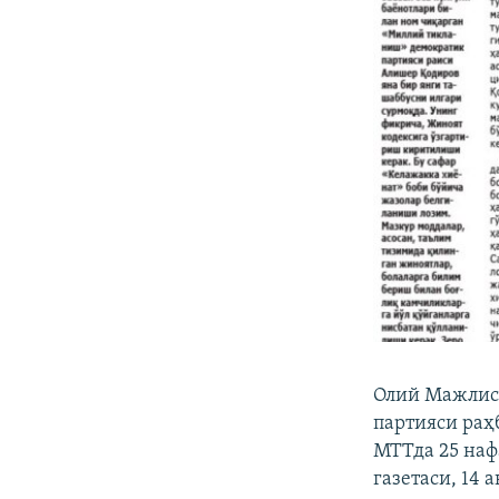
Олий Мажлис 
партияси раҳ
МТТда 25 наф
газетаси, 14 а