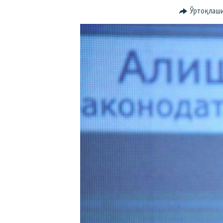
Ўртоқлаш