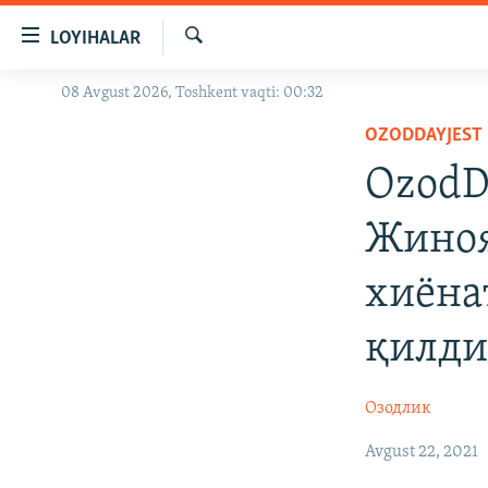
Линклар
LOYIHALAR
Бош
мавзуларга
Излаш
08 Avgust 2026, Toshkent vaqti: 00:32
OZODLIK SURISHTIRUVLARI
ўтинг
Асосий
OZODDAYJEST
OZODVIDEO
навигацияга
OzodD
OZODARXIV
ўтинг
Қидиришга
Жиноя
ўтинг
хиёна
қилд
Озодлик
Avgust 22, 2021