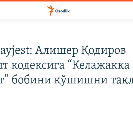
ayjest: Алишер Қодиров
т кодексига “Келажакка
т” бобини қўшишни так
и