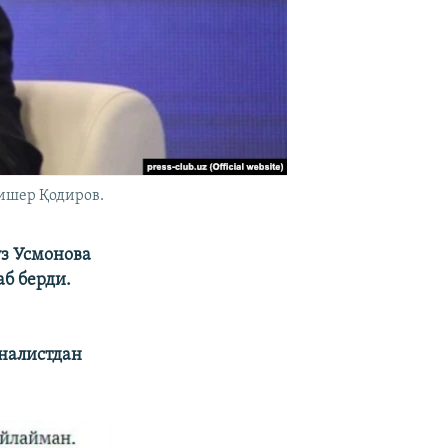
ишер Қодиров.
уз Усмонова
аб берди.
рналистдан